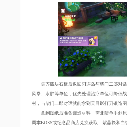
集齐四块石板后返回刃连岛与柴门二郎对话
风拳、水胖等单位，优先处理治疗单位可降低战
村，与柴门二郎对话就能拿到天目影打刀锻造图
拿到图纸后准备锻造材料，需北陆单手剑原胚
周本BOSS或纪念品商店兑换获取，紫晶块和