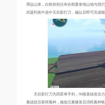
周边山体，白铁块则分布在稻妻各地山地与洞穴
武器列表中选中天目影打刀，确认后即可完成锻
天目影打刀为四星单手剑，90级基础攻击力4
素战技后获得胤种，施放元素爆发后消耗胤种恢