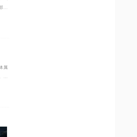
部固
切换
体属
。开
准备