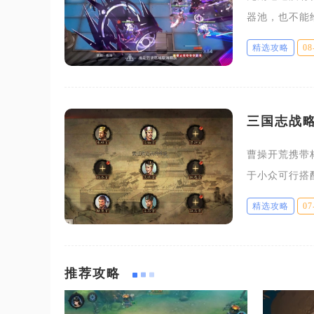
器池，也不能
化在角色技能
精选攻略
08
效果，例如莓
三国志战
曹操开荒携带
于小众可行搭
荒阶段地块战
精选攻略
07
才能触发伤害
推荐攻略