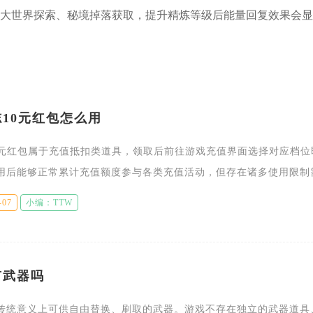
大世界探索、秘境掉落获取，提升精炼等级后能量回复效果会显
10元红包怎么用
0元红包属于充值抵扣类道具，领取后前往游戏充值界面选择对应档位
用后能够正常累计充值额度参与各类充值活动，但存在诸多使用限制
取10元红包后，先在游戏邮件或者领奖中心完成领取，道具会存入背
-07
小编：TTW
有武器吗
传统意义上可供自由替换、刷取的武器。游戏不存在独立的武器道具