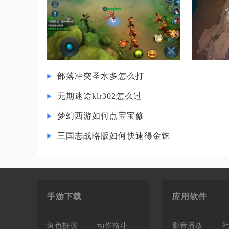
部落冲突圣水多怎么打
无期迷途klr302怎么过
梦幻西游如何点宝宝修
三国志战略版如何快速得金铢
手游下载
应用软件
角色扮演
动作格斗
影音播放