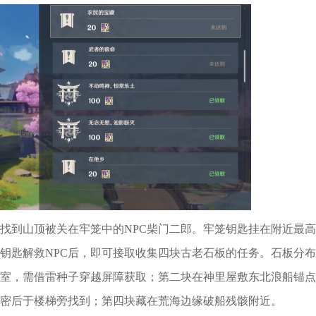
找到山顶被关在牢笼中的NPC柴门二郎。牢笼钥匙挂在附近最高
钥匙解救NPC后，即可接取收集四块古老石板的任务。石板分布
室，需借雷种子穿越屏障获取；第二块在神里屋敷东北浪船锚点
密后于楼梯旁找到；第四块藏在荒海边缘破船残骸附近。