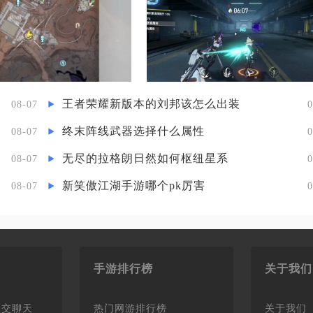
王者荣耀新版本的刘邦该怎么出装
08-07
0
终末阵线武器选择什么属性
08-07
0
无尽的拉格朗日然如何枢纽星系
08-07
0
新笑傲江湖手游哪个pk厉害
08-07
0
手游排行榜
关于我们
社交聊天
热门网游排行榜
关于我们