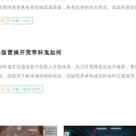
给禁闭者更换各类实体武器装备，角色自身的攻击形式、武器外观全
设定之中，不会通过外部道具进行修改。部分禁闭者技能会出现武器
-04
小编：wwj
略版曹操开荒带杯鬼如何
杯蛇鬼车仅适合智力型双人开荒体系，兵刃开荒阵容完全不推荐，整
配，战损高于标准减伤辅助组合，仅缺优质承伤战法时临时过渡使用
斗节奏偏快，多数野地敌军前两回合输出集中，杯蛇鬼车需要一回合
-27
小编：砚书-白竹