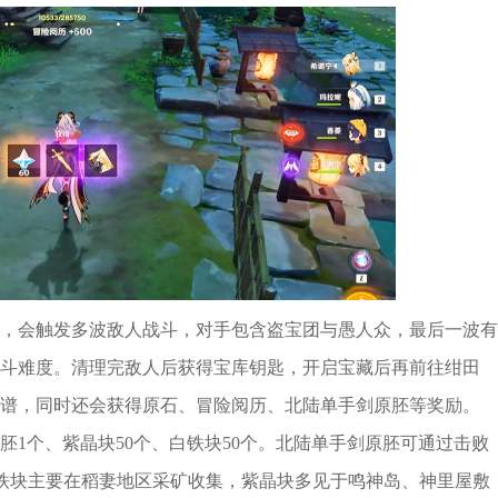
，会触发多波敌人战斗，对手包含盗宝团与愚人众，最后一波有
斗难度。清理完敌人后获得宝库钥匙，开启宝藏后再前往绀田
谱，同时还会获得原石、冒险阅历、北陆单手剑原胚等奖励。
1个、紫晶块50个、白铁块50个。北陆单手剑原胚可通过击败
白铁块主要在稻妻地区采矿收集，紫晶块多见于鸣神岛、神里屋敷