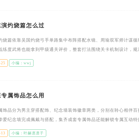
志演灼烧篇怎么过
灼烧篇依靠吴国灼烧弓手单路集中布阵搭配水镜、周瑜双军师计谋循
低练度武将也能拿到甲级通关评价，整套打法围绕关卡机制设计，规
烧伤害的短板，全程无需高战力武将堆砌，掌握布阵、武将搭配、计
-25
小编：wwj
恋专属饰品怎么用
属饰品分为男主穿搭配饰、纪念墙装饰徽章两类，分别在聆心相伴百
挚爱纪念墙完成佩戴与搭配，集齐成套专属饰品还能解锁专属互动特
与纪念展示画面，无属性加成但大幅丰富角色互动与收藏内容。拿到
-13
小编：叶赫凛凛子