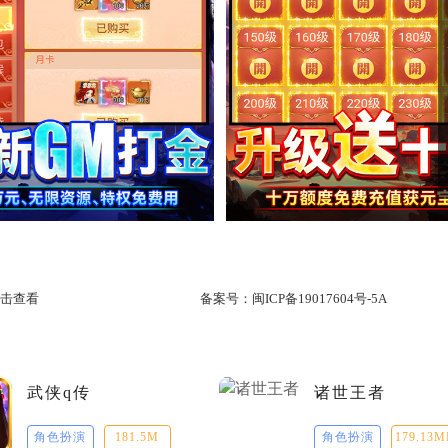
击查看
备案号：
闽ICP备19017604号-5A
武侠q传
诸世王者
角色扮演
181.5M
角色扮演
179.13M