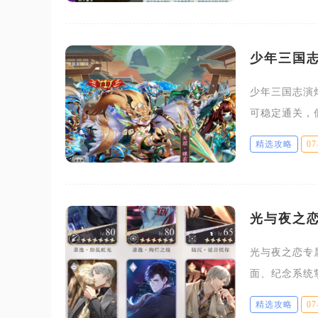
少年三国
少年三国志演
可稳定通关，
方分散分摊灼
精选攻略
07
放节奏三大要
光与夜之
光与夜之恋专
面、纪念系统
限定触摸语音
精选攻略
07
男主专属饰品