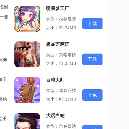
找到
明星梦工厂
一部
类型：模拟经营
下载
大小：29.24MB
极品芝麻官
类型：策略塔防
下载
既神
大小：72.28MB
加了
百球大师
类型：体育竞技
下载
验畅
大小：83.22MB
大话白蛇
过不
类型：角色扮演