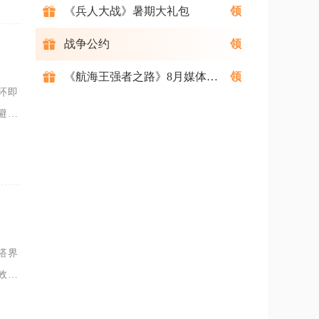
《兵人大战》暑期大礼包
战争公约
《航海王强者之路》8月媒体礼包
环即
避敌
谋释
搭界
效、
任意