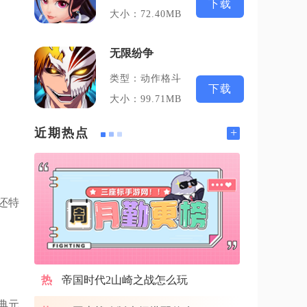
下载
大小：72.40MB
无限纷争
类型：动作格斗
下载
大小：99.71MB
。
+
近期热点
还特
帝国时代2山崎之战怎么玩
典元