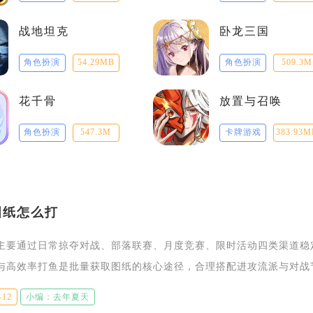
战地坦克
卧龙三国
角色扮演
54.29MB
角色扮演
509.3M
花千骨
放置与召唤
角色扮演
547.3M
卡牌游戏
383.93M
图纸怎么打
主要通过日常掠夺对战、部落联赛、月度竞赛、限时活动四类渠道稳
与高效率打鱼是批量获取图纸的核心途径，合理搭配进攻流派与对战
短图纸收集周期。日常掠夺对战是图纸稳定小额产出的基础，对战结
-12
小编：去年夏天
分