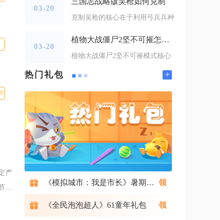
三国志战略版吴枪如何克制
03-20
克制吴枪的核心在于利用弓兵兵种
植物大战僵尸2坚不可摧怎么过
03-20
植物大战僵尸2坚不可摧模式核心
+
热门礼包
B
定产
《模拟城市：我是市长》暑期礼包
节
束后
《全民泡泡超人》61童年礼包