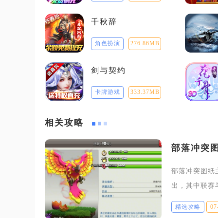
千秋辞
角色扮演
276.86MB
剑与契约
卡牌游戏
333.37MB
相关攻略
部落冲突
部落冲突图纸
出，其中联赛
奏，能大幅缩
精选攻略
07
会根据摧毁百