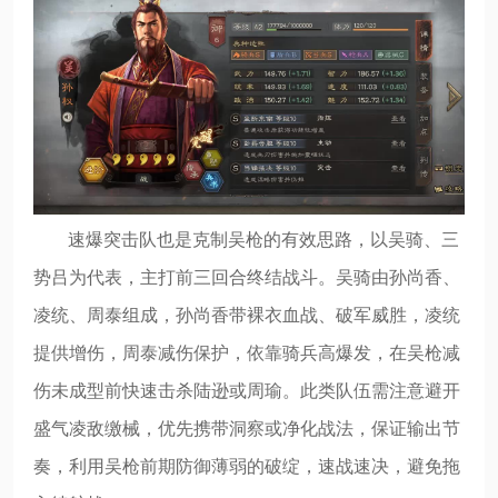
速爆突击队也是克制吴枪的有效思路，以吴骑、三
势吕为代表，主打前三回合终结战斗。吴骑由孙尚香、
凌统、周泰组成，孙尚香带裸衣血战、破军威胜，凌统
提供增伤，周泰减伤保护，依靠骑兵高爆发，在吴枪减
伤未成型前快速击杀陆逊或周瑜。此类队伍需注意避开
盛气凌敌缴械，优先携带洞察或净化战法，保证输出节
奏，利用吴枪前期防御薄弱的破绽，速战速决，避免拖