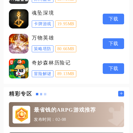
魂坠深境
下载
卡牌游戏
19.95MB
万物英雄
下载
策略塔防
80.66MB
奇妙森林历险记
下载
冒险解谜
89.13MB
+
精彩专区
最省钱的ARPG游戏推荐
发布时间：02-08