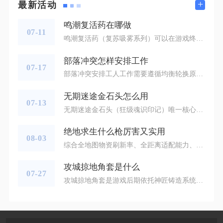
+
最新活动
鸣潮复活药在哪做
07-11
鸣潮复活药（复苏吸雾系列）可以在游戏终端内置合成界面的药剂制作分类中制作，也能前往今州城、归墟港市地图上标记药剂图标的实体合成台操作。打开终端面板找到合成功能入口，切换至药剂制作分页是最便捷的制作路径，实体合成台仅作为线下交互补充，两者解锁配方、消耗材料产出道具的规则完全一致。制作复活药必须先解锁对应复苏吸雾配方，初级复苏吸雾配方会随合成一星熟练度自动解锁，中级复苏吸雾需要合成二星熟练度，效果更强的特级复苏吸雾配方则需要将药剂合成熟练度提升至四星药理专家等级。熟练度依靠持续制
部落冲突怎样安排工作
07-17
部落冲突安排工人工作需要遵循均衡轮换原则，保持所有工人持续工作，错开升级完成时间，按照进攻建筑、核心防御、资源设施灵活分配，预留空间处理城墙升级，同时结合部落战周期调整英雄升级计划。稳定的工人调度可以避免长时间闲置，缩小战力断层，让村庄发育速度持续提升，也是零氪玩家缩小与氪金玩家进度差距的关键手段。工人分配首先要区分村庄所处阶段，低本阶段资源产出是发育基础，可以安排工人轮流升级金矿、圣水收集器与资源仓库，同步推进兵营、实验室等进攻建筑，保证外出掠夺的能力。进入中高本之后，英雄
无期迷途金石头怎么用
07-13
无期迷途金石头（狂级魂识印记）唯一核心用途是给狂级禁闭者解锁、升级专属烙印，所有资源分配都要围绕开专梯度规划，绝对不能浪费在危级、普级角色养成或普通材料兑换上，稀缺性决定每一枚都要投入能直接改变队伍上限的角色身上，每月稳定获取数量有限，无节制消耗会长期卡在高危副本、公会战、活动高难关卡无法推进。金石头消耗规则需要提前理清，解锁一专需要10枚金石头，二专、三专同样各消耗10枚，完整拉满三专总计30枚，不同角色专烙提升幅度差距极大，优先选择开专产生质变的第一梯度角色投入，黛伦、恩
绝地求生什么枪厉害又实用
08-03
综合全地图物资刷新率、全距离适配能力、上手门槛与实战容错，当前综合强度顶尖且实用性拉满的枪械分为四大核心品类，地面可稳定拾取的M416、SCAR-L、M762、UMP45、Kar98K、SKS，搭配空投专属AWM构成全场景最优枪械池，不管是落地裸装发育、城区近距离攻楼、野区中距离对枪还是大平原远距离狙击，这几把武器都能稳定发挥，适配新手与高阶玩家所有打法，不存在明显短板，是对局中见到就可以直接拾取长期携带的枪械组合。突击步枪作为全程主力武器，M416是无争议全能标杆，满配后垂
攻城掠地角套是什么
07-27
攻城掠地角套是游戏后期依托神匠铸造系统，将满级极套装再度进阶升级而来的高阶专属装备套装，是衔接极套装与天品套装的核心战力载体，也是中后期国战、跨服对抗、高难度副本通关的硬性战力门槛。角套依托欧冶子铁匠铺完成锻造升级，并非独立打造全新装备，而是在原有全套极装备的基础上进行属性重塑与特效强化，整套升级机制围绕固定进度条与三类核心消耗材料搭建而成，只有完成全部前置解锁条件的账号，才能正式开启角套的锻造流程，这套装备体系直接决定了后期主力武将的基础三围上限与套装特效强度。想要解锁角套