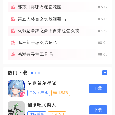
部落冲突哪有秘密花园
07-22
第五人格盲女玩躲猫猫吗
07-18
火影忍者舞之豪杰自来也怎么装
07-22
鸣潮新手怎么选角色
08-04
鸣潮有寻宝工具吗
08-03
+
热门下载
依露希尔星晓
下载
二次元养成
90.18MB
翻滚吧火柴人
下载
休闲益智
63.70MB