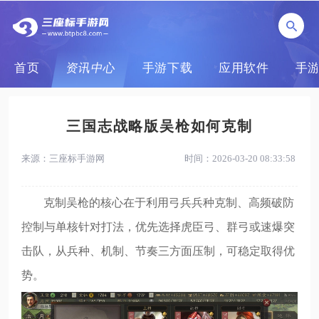
首页
资讯中心
手游下载
应用软件
手
三国志战略版吴枪如何克制
来源：三座标手游网
时间：2026-03-20 08:33:58
克制吴枪的核心在于利用弓兵兵种克制、高频破防
控制与单核针对打法，优先选择虎臣弓、群弓或速爆突
击队，从兵种、机制、节奏三方面压制，可稳定取得优
势。