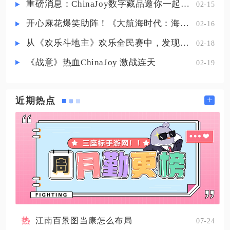
极高；潮生崖右侧小型信标沿湖岸
重磅消息：ChinaJoy数字藏品邀你一起评选
02-15
行进，能找到40级巡哨机傀，
开心麻花爆笑助阵！《大航海时代：海上霸主》亮相China Joy
02-16
从《欢乐斗地主》欢乐全民赛中，发现拓盘全民电竞的新蓝海
02-18
《战意》热血ChinaJoy 激战连天
02-19
+
近期热点
江南百景图当康怎么布局
07-24