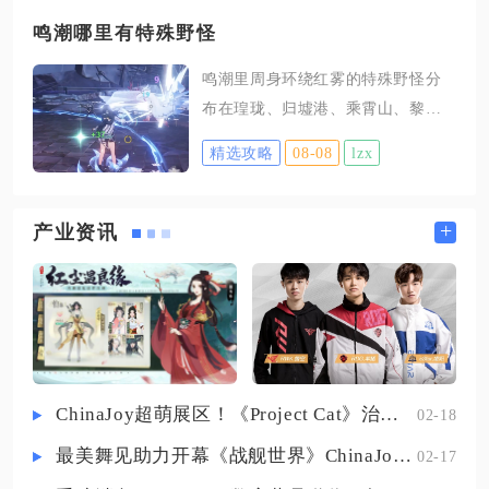
生存压力，是通关主线、暗域、破
抽取目标上。画卷可通过日常州府
碎防线等高难内容的必备操作，缺
鸣潮哪里有特殊野怪
经营、完成各类任务、参与城内随
少稳定破核手段会大幅拉高关卡通
机奇遇、与土行孙交易、严大人建
鸣潮里周身环绕红雾的特殊野怪分
关门槛。游戏内所有精英怪、BOSS
筑兑换奖励等渠道持续囤积，优先
布在瑝珑、归墟港、乘霄山、黎那
血条下方都会显示菱形核心标识，
集中储备金画卷等待魏忠贤专属
汐塔全区域，每个区域都有固定刷
怪物存在核心时自带固定减伤，完
精选攻略
08-08
lzx
新点位，分为平原露天、洞穴密
整击破全部核心后敌人进入Break虚
室、高空平台三类刷新位置，全部
弱状态，所有增益效果同步生效，
点位依托地图信标就能快速抵达，
+
产业资讯
也是队伍输出循环的核心启动节
搜寻时依靠红雾特效、地图自定义
点，不管物理还是法术体系队伍，
标记可大幅提升寻找效率。瑝珑作
配队都要优先保障破核能力匹配怪
为前期开荒核心区域，集中了低、
物核心数量。破核最直观的
中等级特殊野怪，中部台地祈池村
东北方向能找到25级车刃镰，传送
至中枢信号塔信标后向北直行废弃
ChinaJoy超萌展区！《Project Cat》治愈猫咪吸引一众铲屎官
02-18
营地即可遇见；望龙郊西南空地存
最美舞见助力开幕《战舰世界》ChinaJoy首日精彩碰撞
02-17
在30级绿熔巨蜥，体型巨大辨识度