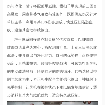
伤与净化，甘宁搭配破军威胜、横扫千军实现前三回合
高爆发，周泰带盛气凌敌与箕形阵，既提供减伤又针对
单核主将，利用弓兵15%伤害加成，快速压低陆逊血
线，避免其启动持续输出。
群弓体系同样是克制吴枪的优质选择，以SP周瑜、
陆逊或诸葛亮为核心，搭配刮骨疗毒、士别三日等续航
战法，兼具输出与净化能力。群弓的优势在于谋略伤害
稳定，且携带技穷、震慑等控制战法，可频繁打断吴枪
的主动战法释放，限制陆逊的伤害循环。兵书选择以控
制与续航为主，奇正相生配合文韬强化输出，神机保证
先手控制，让吴枪在被控状态下难以触发草船借箭，逐
步消耗其兵力与续航优势，适合持久战压制。