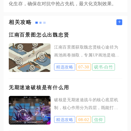
化生存，确保在对抗中抢占先机，最大化克制效果。
+
相关攻略
江南百景图怎么出魏忠贤
江南百景图获取魏忠贤核心途径为
画池画卷抽取，专属UP画池是稳定
获取该天级角色的最优渠道，通用
精选攻略
07-30
砚书-白竹
精英画池存在概率分散问题，仅适
合囤足大量画卷后长期抽取。想要
稳定抽到魏忠贤，首要操作是积攒
无期迷途破核是有什么用
足量金画卷与银画卷，金画卷为高
破核是无期迷途战斗的核心底层机
级抽卡道具，单抽、十连均可用于
制，核心作用分为四层，既能打断
天级角色抽取，银画卷仅能投入普
强敌关键技能、提供高额伤害加
通常驻画池，产出目标天级人物的
精选攻略
08-02
信仰
成，还能获取局长能量、降低关卡
概率极低，不建议消耗在魏忠贤的