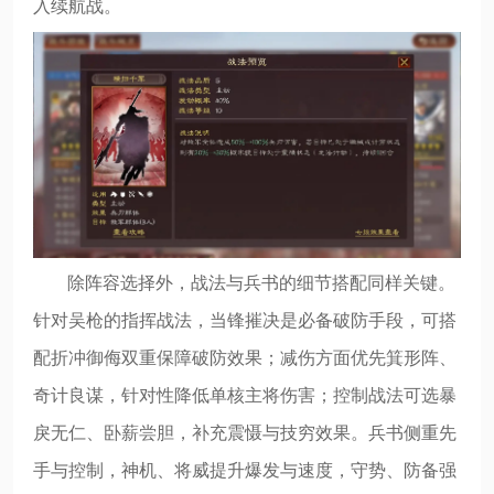
入续航战。
除阵容选择外，战法与兵书的细节搭配同样关键。
针对吴枪的指挥战法，当锋摧决是必备破防手段，可搭
配折冲御侮双重保障破防效果；减伤方面优先箕形阵、
奇计良谋，针对性降低单核主将伤害；控制战法可选暴
戾无仁、卧薪尝胆，补充震慑与技穷效果。兵书侧重先
手与控制，神机、将威提升爆发与速度，守势、防备强