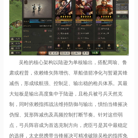
吴枪的核心架构以陆逊为单核输出，搭配周瑜、鲁
肃或程普，依赖锋矢阵增伤、草船借箭净化与暂避其锋
减伤，形成续航强、控制足、输出稳的枪兵体系。其最
大短板是输出高度集中于陆逊，且枪兵被弓兵天然克
制，同时依赖指挥战法维持防御与输出，惧怕当锋摧决
伪报、箕形阵减伤及高频控制打断节奏。针对这些弱
点，弓兵阵容成为首选克制方向，虎臣弓是其中最稳定
的选择，太史慈携带当锋摧决可精准破除吴枪的指挥免