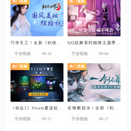
巧夺天工！全新《剑侠世界3》国风美妆捏脸视频曝光
QQ炫舞系列猫咪主题季开启！星瞳演绎《猫舞喵呜》！
手游视频
08-26
手游视频
09-04
《命运2》Steam夏促短片- 光能与暗影，这个暑期等你归来
长锋断碧水！全新《剑侠世界3》长歌超燃PV重磅首曝！
手游视频
09-12
手游视频
08-27