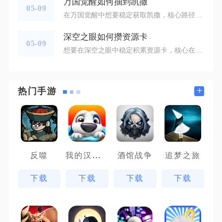
万国觉醒如何抽到凯撒
05-09
在万国觉醒中想要稳定获取凯撒，核心路径是通过游戏内的召唤系统，在特定主题召唤活动期间，消耗对应召唤卷轴进行定向抽取，同时结合酒馆积分兑换与活动碎片收集，实现凯撒英雄的完整获取。主题召唤是抽取凯撒的核心场景，需优先关注游戏内标注的“文明领袖”“罗马传奇”等关联主题召唤活动，这类活动会大幅提升罗马阵营英雄的召唤概率，凯撒作为罗马核心统帅会被纳入专属奖池。参与时需消耗罗马主题召唤卷轴，卷轴可通过宝石商城兑换、赛季任务奖励、联盟商店积分兑换等方式获取，其中宝石商城是最稳定的来源，建议
深空之眼如何攒资源卡
05-09
想要在深空之眼中稳定积累资源卡，核心在于建立“日常循环+周常深耕+限时活动优先”的资源获取体系，同时通过精准消耗避免资源浪费，这是实现资源卡持续增长的关键路径。资源卡作为游戏中通用的核心养成资源，其获取效率直接影响角色突破、技能升级与装备强化的进度，而这套体系能让玩家在日常玩法中持续沉淀资源，逐步实现积累目标。日常玩法是资源卡积累的基础，每日完成指定任务可获取大量基础资源卡，且需注重任务完成的优先级与效率。每日签到可直接领取固定数量的资源卡，连续签到还能获得额外加成，这是零成
+
热门手游
我的汉克狗
反噬
酒馆战争
追梦之旅
下载
下载
下载
下载