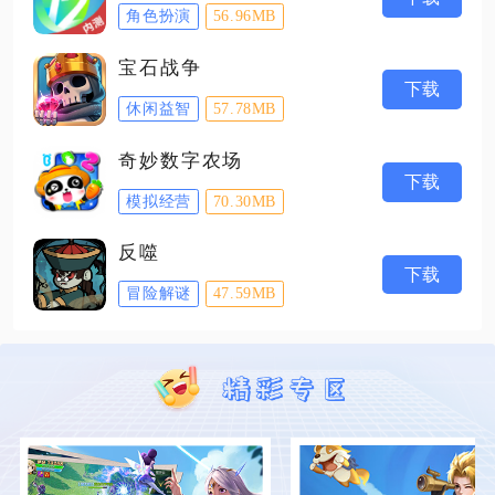
角色扮演
56.96MB
宝石战争
下载
休闲益智
57.78MB
奇妙数字农场
下载
模拟经营
70.30MB
反噬
下载
冒险解谜
47.59MB