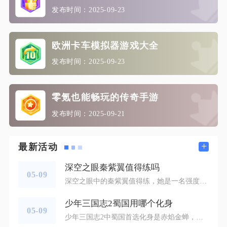
发布时间：2025-09-23
欧洲卡车模拟器游戏大全
发布时间：2025-09-23
零氪也能畅玩的传奇手游
发布时间：2025-09-21
+
最新活动
深空之眼秦紫翼值得练吗
05-09
深空之眼中的秦紫翼值得练，她是一名强度与泛用性兼具的雷系输出角色，无论是日常推图、深渊挑战还是高难副本都能稳定发挥，属于雷系阵容中核心级别的存在，练度达标后可成为队伍的主要输出担当。秦紫翼的核心优势在于雷系高额单体与群体伤害的兼顾，同时具备灵活的输出机制。她的技能循环围绕雷元素伤害展开，核心技能命中敌人时能叠加雷元素印记，印记层数越高，技能伤害加成越明显，满层印记下的必杀技甚至能对精英怪打出秒杀级伤害。日常玩法中，秦紫翼无需复杂的前置操作即可启动输出，普通攻击与技能的衔接流畅
少年三国志2蜀国用哪个化身
05-09
少年三国志2中蜀国首选化身是赤焰金蝉，次选苍狼破军，这一组合能最大化蜀国阵营“灼烧+持续输出”的核心体系，适配主流PVE推图、PVP竞技及跨服挑战，是容错率与强度双优的选择。赤焰金蝉化身的核心优势在于与蜀国武将的完美羁绊，其专属属性“灼烧伤害+15%”“生命值-10%”能精准契合刘备、关羽、张飞等核心武将的技能机制。蜀国阵容以灼烧为核心输出手段，赤焰金蝉的灼烧增伤效果可让关羽的“青龙偃月斩”、张飞的“燕人咆哮”等灼烧类技能伤害大幅提升，同时化身自带的“灼烧免伤”属性，能有效抵