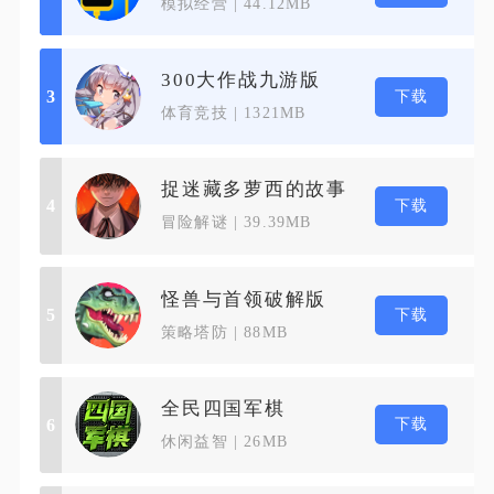
模拟经营 | 44.12MB
300大作战九游版
下载
3
体育竞技 | 1321MB
捉迷藏多萝西的故事
下载
4
冒险解谜 | 39.39MB
怪兽与首领破解版
下载
5
策略塔防 | 88MB
全民四国军棋
下载
6
休闲益智 | 26MB