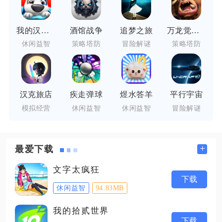
我的汉克狗
酒馆战争
追梦之旅
万龙觉醒魔兽战场
休闲益智
策略塔防
冒险解谜
策略塔防
汉克旅店
疾走弹球
煜水答羊
平行宇宙
模拟经营
休闲益智
休闲益智
冒险解谜
+
最爱下载
文字太疯狂
下载
休闲益智
94.83MB
我的拾贰世界
下载