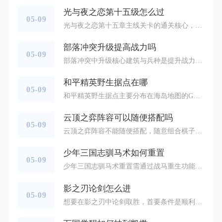
光与夜之恋第十五级怎么过
05-09
光与夜之恋第十五章主线关卡的通关核心，在于构建以“致极”属性为主、兼顾“炽热”与“诡诈”的卡组体系，并精准利用关卡羁绊与灵感buff组合进行突破。本章关卡对手普遍拥有高额的羁绊防御与灵感抗性，尤其是在抉择分支的高难节点，对手同时具备强削血与反制效果，因此单纯堆砌单一属性的战力无法稳定通关。建议主力卡组将“致极”属性堆至平均12000以上，副属性“炽热”与“诡诈”不低于8000，同时配置至少两张拥有关卡羁绊效果的灵犀，方可保证胜率。关卡配置方面，需优先选择拥有“本章专属羁绊”的
部落冲突升级提高战力吗
05-09
部落冲突中升级核心建筑与兵种是提升战力的核心路径，合理规划升级顺序与资源分配，能让战力实现阶梯式增长，而非单纯数值叠加。战力提升本质是防御体系、进攻能力与资源运营的综合强化，升级行为需围绕“攻防均衡”原则展开，避免单一维度投入导致战力虚高。兵种升级是战力提升的直接载体，需优先聚焦核心兵种的等级突破。针对大本营对应等级解锁的强势兵种，如大本营13级后的超级部队、14级后的攻城机器，需同步推进等级提升，同时配套升级对应的法术与英雄技能。例如，野蛮人之王与弓箭女皇的等级需与兵种等级
和平精英野生据点在哪
05-09
和平精英野生据点主要分布在海岛地图的G镇东侧双排水沟、洋房西南旷地、S城与靶场间山脚，沙漠地图伊波城和青铜城中间农场旁、砖厂附近，雨林地图一号营地、洞穴周边，雪地地图渔村、冰堡外围区域，这些点位每局随机刷新，是物资丰厚且竞争较少的隐藏资源点。海岛地图的野生据点以独立的小型营地为主，G镇东侧双排水沟的据点藏在两条平行沟渠之间的空地，周边有稀疏树木遮挡，建筑以单层铁皮房和帐篷为主，洋房西南旷地的据点处于开阔草地，无高大掩体，S城与靶场间山脚的据点则依托山地地形，半隐于坡地之下，三
云顶之弈阵容可以随便搭配吗
05-09
云顶之弈阵容不能随便搭配，随意组合棋子强度低、容错差，很难吃鸡；强势阵容必须围绕羁绊联动、核心C位、装备适配、运营节奏与克制关系五大维度系统搭建。羁绊是阵容的核心灵魂，绝非棋子的简单堆砌。每个羁绊都有明确的属性加成或特殊机制，如重装战士提供高额护盾、法师强化技能伤害、刺客提升爆发与收割能力。随便凑棋子会导致羁绊零散、加成微弱，甚至出现“伪羁绊”的无效组合。实战中，合理的阵容通常以1-2个核心羁绊为骨架（如4重装+3法官），搭配2-3个辅助羁绊补强度，兼顾前排坦度、后排输出与控
少年三国志驯马术如何重置
05-09
少年三国志驯马术重置需通过战马重生功能实现，战马重生后，驯马术进度会完全清空，同时返还培养消耗的所有战马喜好品，好感度可重新分配，战马自身星级保持不变。战马重生功能位于游戏的回收系统内，进入回收界面后找到战马回收页签，选择需要重置驯马术的战马即可操作。该功能对所有1级及以上的战马开放，重置操作无额外道具消耗，也不会对战马的基础品质、星级与专属技能造成影响，仅清除驯马术相关的培养进度。战马重生后，此前消耗好感度解锁的全体属性加成、驯马术突破等级都会归零，玩家可重新规划好感度分配
影之刃论剑怎么进
05-09
想要在影之刃中论剑取胜，首要条件是顺利进入论剑战场，核心入口位于游戏主界面右侧功能栏的“论剑”图标，点击后即可直接匹配对手或进入论剑准备界面，这是参与该玩法的唯一官方途径。进入前需确认角色已达到解锁等级，等级满足后图标会自动亮起，全程无需额外任务触发。进入论剑界面后，界面中央会显示当前的段位信息、胜点以及匹配到的对手概况，界面下方则是准备区与开始战斗按钮。匹配系统会自动根据角色的战力、段位及近期战绩进行相近对手匹配，确保对战的公平性，匹配过程通常耗时较短，若长时间未匹配成功，