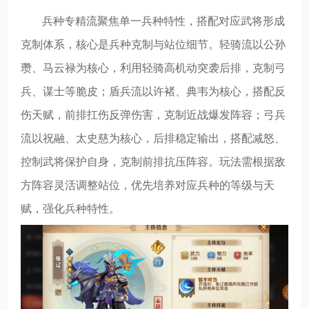
兵种专精流聚焦单一兵种特性，搭配对应武将形成
克制体系，核心是兵种克制与站位细节。轻骑流以公孙
瓒、马云禄为核心，利用轻骑高机动突袭后排，克制弓
兵、谋士等脆皮；盾兵流以许褚、典韦为核心，搭配反
伤天赋，前排扛伤反弹伤害，克制近战爆发阵容；弓兵
流以祝融、太史慈为核心，后排稳定输出，搭配减怒、
控制武将保护自身，克制前排抗压阵容。玩法需根据敌
方阵容灵活调整站位，优先培养对应兵种的等级与天
赋，强化兵种特性。