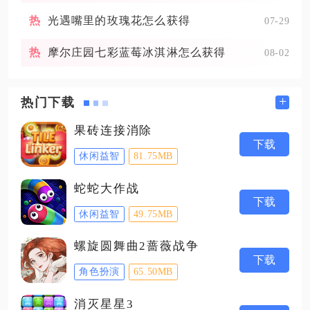
光遇嘴里的玫瑰花怎么获得
07-29
摩尔庄园七彩蓝莓冰淇淋怎么获得
08-02
+
热门下载
果砖连接消除
下载
休闲益智
81.75MB
蛇蛇大作战
下载
休闲益智
49.75MB
螺旋圆舞曲2蔷薇战争
下载
角色扮演
65.50MB
消灭星星3