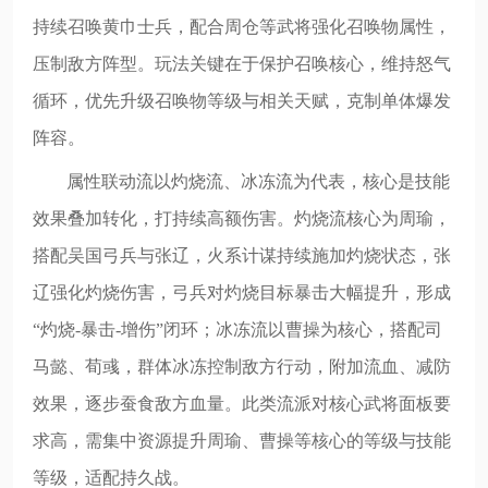
持续召唤黄巾士兵，配合周仓等武将强化召唤物属性，
压制敌方阵型。玩法关键在于保护召唤核心，维持怒气
循环，优先升级召唤物等级与相关天赋，克制单体爆发
阵容。
属性联动流以灼烧流、冰冻流为代表，核心是技能
效果叠加转化，打持续高额伤害。灼烧流核心为周瑜，
搭配吴国弓兵与张辽，火系计谋持续施加灼烧状态，张
辽强化灼烧伤害，弓兵对灼烧目标暴击大幅提升，形成
“灼烧-暴击-增伤”闭环；冰冻流以曹操为核心，搭配司
马懿、荀彧，群体冰冻控制敌方行动，附加流血、减防
效果，逐步蚕食敌方血量。此类流派对核心武将面板要
求高，需集中资源提升周瑜、曹操等核心的等级与技能
等级，适配持久战。