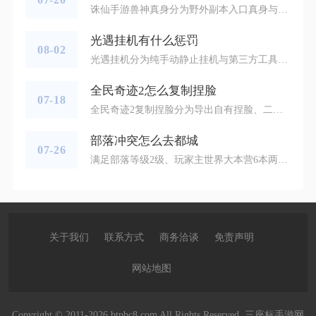
诛仙手游兽神真身分为野外副本入口真身与周限召唤终极兽神真身两类，常规挑战的兽神真身分布在各大野外地图随机点位，可通过活动界面一键查询对应地图，完整召唤终极兽神真身则需要集齐特殊道具在NPC魔先生处触发，二者均为玩家日常获取高阶法宝、阵灵碎片的核心目标。常规兽神真身依托兽神之叹活动刷新，每个整点全地图同步生成对应难度的真身NPC，单次存在三十分钟，地图不设固定坐标，只会在传送点、地图交界出入口、空中平台随机刷新，不同难度匹配专属野外场景，低阶真身分布于死亡沼泽、焚香谷、七里峒，
光遇挂机有什么惩罚
08-02
光遇挂机分为纯手动静止挂机与第三方工具自动挂机两类，前者仅会触发游戏内置收益限制，后者会触发多层阶梯式账号处罚，包含资源清空、短期封禁、永久封号以及关联账号连带追责，不同挂机行为对应的惩罚力度差距极大，多数玩家容易混淆两种挂机的判定边界，误踩违规红线造成账号损失。仅依靠自身设备手动静止挂机，不借助任何外部脚本、虚拟机、云托管工具时，系统只会启动内置AFK休眠机制，属于无账号风险的轻度限制惩罚。角色连续两分钟无任何操作便会头顶睡眠标识，普通地图内自然散落的烛火将完全停止收取，只
全民奇迹2怎么复制捏脸
07-18
全民奇迹2复制捏脸分为导出自有捏脸、二维码扫码导入、形象码粘贴导入三种主流方式，游戏内置完整数据互通功能，无需第三方工具，跨职业、跨账号均可完整复刻五官、身形、纹饰、瞳色全部捏脸参数，操作覆盖创建角色界面与主城美容师两处入口，手机端与PC端操作逻辑一致，仅交互按钮位置略有区分。想要复制自身已成型的角色捏脸，可先退出当前游戏场景回到角色选择界面，选中目标角色后调出操作菜单，点击保存形象生成专属分享二维码与一串字符形象码，界面自带一键复制文字码功能，同时支持保存二维码图片至本地相
部落冲突怎么去都城
07-26
满足部落等级2级、玩家主世界大本营6本两个条件后，点击建筑大师基地小船旁的红色气球飞艇，即可直接进入部落都城。想要解锁前往都城的飞艇入口，两项硬性门槛缺一不可，缺少任意一项都无法触发飞艇交互按钮。部落等级依靠全体成员持续捐兵、完成部落对战积累经验升级，新建部落需要一段时间活跃度积累才能达到2级；玩家自身村庄大本必须升至6级，低等级账号即便加入满级部落，飞艇也会保持锁定状态，无法点击。解锁完成后，飞艇会长期停靠在岸边铸币坊旁，铸币坊是配套产出都城金币的设施，每隔23小时能领取对
关于我们
联系方式
商务洽谈
免责声明
网站地图
Copyright © 2011-2026 btpbc8.com All Rights Reserved. 三座标手游网