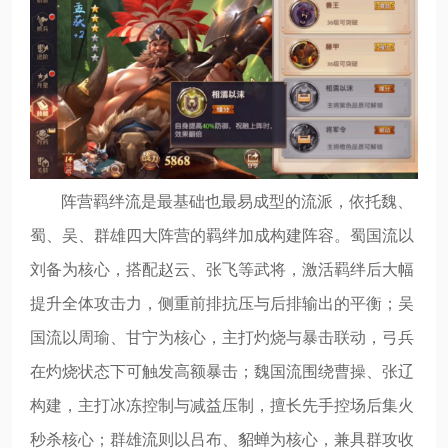
阵营羁绊流是最基础也最易成型的流派，依托魏、
蜀、吴、群雄四大阵营的羁绊加成构建阵容。蜀国流以
刘备为核心，搭配赵云、张飞等武将，激活羁绊后大幅
提升全体攻击力，侧重前排抗压与后排输出的平衡；吴
国流以周瑜、甘宁为核心，主打灼烧与暴击联动，弓兵
在灼烧状态下可触发高额暴击；魏国流围绕曹操、张辽
构建，主打冰冻控制与减益压制，擅长先手控场后集火
秒杀核心；群雄流则以吕布、貂蝉为核心，兼具群攻收