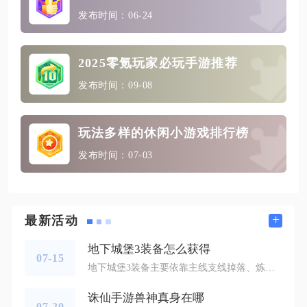
发布时间：06-24
2025零氪玩家必玩手游推荐
发布时间：09-08
玩法多样的休闲小游戏排行榜
发布时间：07-03
+
最新活动
地下城堡3装备怎么获得
07-15
地下城堡3装备主要依靠主线支线掉落、炼成阵抽取兑换、奥瓦尔火炉锻造回火、灵魂之墓商铺兑换、遗迹宝箱产出、地图隐藏BOSS专属掉落六大渠道获取，不同品质装备对应稳定产出路径，前期过渡装靠推图，中后期秘宝、秘宝+毕业装备集中在抽取、锻造与高难度副本玩法中，搭配资源循环养成可快速集齐成型队伍全套装备。前期过渡装备全部依托主线与支线推进产出，每解锁一张新地图，清理普通小怪、精英怪物都会随机掉落精良、史诗品质武器与防具，格雷米德后巷、美酒镇酒馆、永恒焦土净身小教堂等区域存在固定剧情装备
诛仙手游兽神真身在哪
07-20