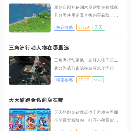
摩尔庄园神秘湖木屋需要在商城家
具分类使用金豆直接购买获取。这
套房屋属于魔法小屋系列外观，没
精选攻略
07-29
天天
有任务解锁、钓鱼兑换或者NPC赠
送的获取渠道，仅开放商城直购途
径，部分玩家容易混淆神秘湖木屋
三角洲行动人物在哪里选
与家园基础木头小屋，二者外观、
三角洲行动更换、选择人物干员主
获取路径完全独立，不能通过汤米
要分为战前备战界面与大厅干员档
建设署收集材料打造神秘湖木屋，
案入口两个渠道，新手需完成完整
也不存在神秘湖钓鱼触发隐藏任务
精选攻略
07-27
wwj
新手教程才能解锁干员系统，未走
赠送该房型的机制。打开游戏主界
完教程的账号无法找到人物选择入
面左上角商城图标后，切换至家具
口。先讲解大厅常驻人物选择入
天天酷跑金钻商店在哪
标签页，在小屋外观合集板块找到
口，登录游戏主界面后，屏幕下方
魔法小屋分类，就能浏览神秘湖木
天天酷跑金钻商店位于游戏主界面
功能栏会显示干员专属图标，点击
屋，确认自身持有的金豆数量满足
小萌百货板块内，打开小萌百货后
图标直接跳转全部人物档案页面，
标价后即可完成购买，购买完成
选择金钻商城入口，即可进入金钻
页面左侧纵向排列所有已解锁与待