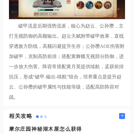
破甲流是后期强势流派，核心为赵云、公孙瓒，主
打无视防御的高额输出。赵云天赋附带破甲效果，直线
穿透敌方防线，高额闪避提升生存；公孙瓒AOE伤害附
加破甲，克制高防前排；搭配黄舞蝶无视部分防御，进
一步放大伤害。阵容常搭配黄月英提供续航，孟获前排
抗压，形成“破甲-输出-续航”组合，培养重点是提升赵
云、公孙瓒的破甲属性与技能等级，适配高防阵容对
战。
+
相关攻略
摩尔庄园神秘湖木屋怎么获得