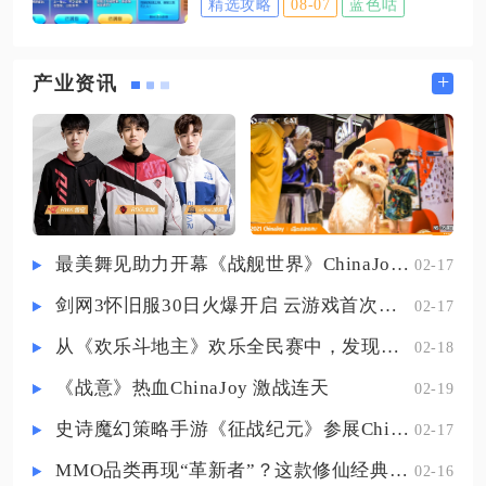
精选攻略
08-07
蓝色咕
商店。登录游戏抵达主界面后，先
解锁干员头像，点击任意头像即可
在界面下方功能栏找到小萌百货图
选中该人物作为默认出战角色，页
标，点击图标进入百货主页面，页
+
产业资讯
面右侧同步展示对应干员的主动技
面内划分多个兑换专区，找到标注
能、被动效果与战术道具。未解锁
金钻商城的选项点击跳转，就能成
的干员头像会带有锁定标识，选中
功进入金钻商店。不少玩家容易将
后右下角弹出招募按钮，可通过完
金钻商店与神秘商店、积分商城混
成
淆，神秘商店主要流通七彩石与钻
石，积分商城依靠积分兑换道具，
最美舞见助力开幕《战舰世界》ChinaJoy首日精彩碰撞
02-17
三者相互独立，金钻商店仅支持使
剑网3怀旧服30日火爆开启 云游戏首次亮相CJ打造舒适畅玩体验
02-17
用金钻进行道具兑换，无法使用钻
石、积分、七彩石直接消费，搜寻
从《欢乐斗地主》欢乐全民赛中，发现拓盘全民电竞的新蓝海
02-18
入口时需要区分各个商店板块，避
《战意》热血ChinaJoy 激战连天
02-19
史诗魔幻策略手游《征战纪元》参展ChinaJoy，SLG与放置融合玩法来袭
02-17
MMO品类再现“革新者”？这款修仙经典IP产品在尝试破局
02-16