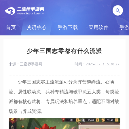
首页
资讯中心
手游下载
应用软件
手
少年三国志零都有什么流派
来源：三座标手游网
时间：2025-11-13 15:38:27
少年三国志零主流流派可分为阵营羁绊流、召唤
流、属性联动流、兵种专精流与破甲流五大类，每类流
派都有核心武将、专属玩法和培养重点，适配不同对战
场景与养成资源。