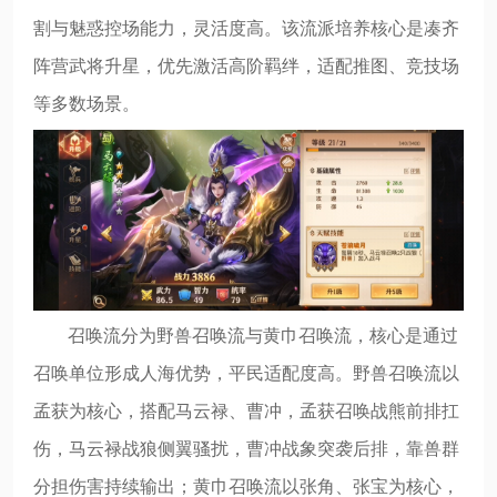
割与魅惑控场能力，灵活度高。该流派培养核心是凑齐
阵营武将升星，优先激活高阶羁绊，适配推图、竞技场
等多数场景。
召唤流分为野兽召唤流与黄巾召唤流，核心是通过
召唤单位形成人海优势，平民适配度高。野兽召唤流以
孟获为核心，搭配马云禄、曹冲，孟获召唤战熊前排扛
伤，马云禄战狼侧翼骚扰，曹冲战象突袭后排，靠兽群
分担伤害持续输出；黄巾召唤流以张角、张宝为核心，