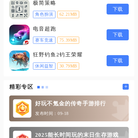
极简策略
下载
角色扮演
62.21MB
电音超跑
下载
赛车竞速
75.39MB
狂野钓鱼2钓王荣耀
下载
休闲益智
30.79MB
+
精彩专区
好玩不氪金的传奇手游排行
发布时间：09-18
2025能长时间玩的末日生存游戏