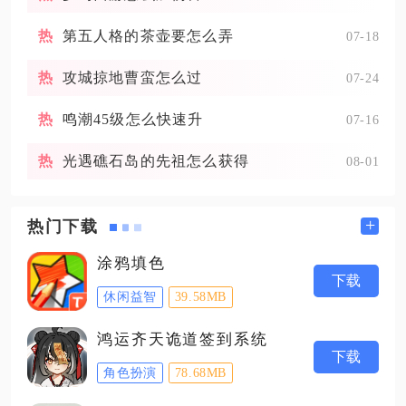
第五人格的茶壶要怎么弄
07-18
攻城掠地曹蛮怎么过
07-24
鸣潮45级怎么快速升
07-16
光遇礁石岛的先祖怎么获得
08-01
+
热门下载
涂鸦填色
下载
休闲益智
39.58MB
鸿运齐天诡道签到系统
下载
角色扮演
78.68MB