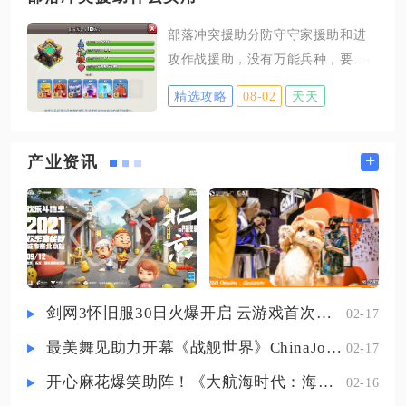
换可兑换物品，涵盖强力角色、专
家打开游戏主界面后，点击屏幕最
属坐骑、稀有精灵、多人对战光环
部落冲突援助分防守守家援助和进
下方菜单栏里的“门派”按钮，进入门
拖尾、角色配套宝物等高分装备。
攻作战援助，没有万能兵种，要结
派功能主页面，在页面中部偏上的
对于侧重经典模式跑分的玩家，可
合大本营等级、部落城堡人口容量
功能图标区域，找到标注奇门八卦
精选攻略
08-02
天天
以优
以及对战流派来挑选，优先选择功
的二十八星宿奇阵图标，点击图标
能性强、等级高的兵种与法术，才
跳转的页面底部，就能直接看到九
能最大化援助援军的实战价值。防
+
产业资讯
遁法阵专属入口，265级高阶账号无
守援助的核心思路是拖延进攻节
需重复解锁基础入口权限，点开奇
奏、消耗敌方兵力与英雄血量，尽
门八卦界面便能直接切换至法阵养
量避免容易被毒药快速清理的纯低
成页面，不会出现
级人海兵种，中高本比较实用的组
合以冰人、烈焰熔炉、英雄猎手为
核心，冰人死亡之后的冰冻效果可
剑网3怀旧服30日火爆开启 云游戏首次亮相CJ打造舒适畅玩体验
02-17
以打断敌方推进节奏，烈焰熔炉产
最美舞见助力开幕《战舰世界》ChinaJoy首日精彩碰撞
02-17
出的小火苗能够持续灼烧集群部
队，还可以吸引敌方毒药法术，保
开心麻花爆笑助阵！《大航海时代：海上霸主》亮相China Joy
02-16
护其余援军存活，搭配少量英雄猎