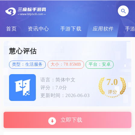
首页
资讯中心
手游下载
应用软件
手
慧心评估
类型：生活服务
大小：78.85MB
平台：安卓
7.0
语言：简体中文
评分：7.0分
更新时间：2026-06-03
立即下载