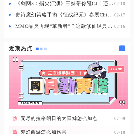
《剑网3：指尖江湖》三妹带你逛CJ！还有惊喜嘉宾现场约定你！
02-18
手，
史诗魔幻策略手游《征战纪元》参展ChinaJoy，SLG与放置融合玩法来袭
02-17
MMO品类再现“革新者”？这款修仙经典IP产品在尝试破局
02-16
+
近期热点
无尽的拉格朗日的太阳鲸怎么加点
07-09
梦幻西游怎么加伤害
07-18