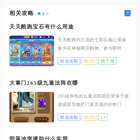
+
相关攻略
天天酷跑宝石有什么用途
天天酷跑内主流的七彩石核心用途
集中在神秘商店购物、参与限时奖
池、购置活动礼包，是游戏内优先
精选攻略
08-05
橘子海
级很高的稀缺资源，能够兑换大量
依靠钻石难以直接获取的稀有道
具，也是平民玩家逐步完善装备体
大掌门265级九遁法阵在哪
系的关键货币。很多玩家容易混淆
265级角色的九遁法阵固定坐落于游
钻石与七彩石，二者体系相互独
戏底部导航栏门派页面内的奇门八
立，不能直接互通，规划资源前需
卦系统板块当中，等级达到65级即
要分清两种货币的消费渠道，避免
精选攻略
08-05
CJ
可永久解锁该入口，高阶等级不会
盲目消耗。七彩石最主要的使用地
改变法阵基础入口位置，仅会逐步
点是神秘商店，商店内会周期性轮
解锁更多遁法分支与养成权限。玩
部落冲突援助什么实用