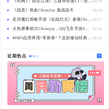
《剑网3：指尖江湖》三妹带你逛CJ！还有惊喜嘉宾现场约定你！
02-18
祖送回天际后，就能在遇境星盘找
到该先祖的兑换树。需要注意钢琴
《战意》热血ChinaJoy 激战连天
02-19
位于兑换树的后置节点，需要提前
史诗魔幻策略手游《征战纪元》参展ChinaJoy，SLG与放置融合玩法来袭
02-17
火热赛事助力Chinajoy，QQ飞车手游S联赛明星挑战赛8月1日打响！
02-16
MMO品类再现“革新者”？这款修仙经典IP产品在尝试破局
02-16
+
近期热点