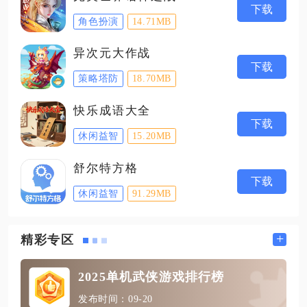
下载
角色扮演
14.71MB
异次元大作战
下载
策略塔防
18.70MB
快乐成语大全
下载
休闲益智
15.20MB
舒尔特方格
下载
休闲益智
91.29MB
+
精彩专区
2025单机武侠游戏排行榜
发布时间：09-20