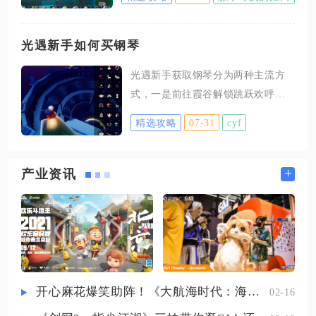
定获取，不同渠道对应普通军用战
口。点击右上角灯笼样式的灯会标
斧、高伤黑海斧等不同款式，兼顾零
识，等待活动界面加载完毕，把界
氪快速入手和限定外观收集两种需
光遇新手如何买钢琴
面完整展开，不用切换其他子菜
求，熟练掌握每条路径的细节规则，
单，直接查看界面右下角区域，就
光遇新手获取钢琴分为两种主流方
就能稳定把斧头收入仓库，适配跑
能看见标注着重放字样的功能按
式，一是前往霞谷解锁跳跃欢呼先
刀、近距离反杀、清缴AI人机等多种
钮，点击按键即可播放灯会开幕剧
祖，消耗10颗爱心兑换黑色钢琴，
对局玩法。对局内拾取是最无门槛的
精选攻略
07-31
cyf
情动
二是在游戏商城购买大音乐家礼包
获取方式，进入烽火地带、航天基
直接获得白色钢琴，两种钢琴演奏
地、长弓溪谷这类开放地图后，优先
功能完全一致，仅外观配色存在区
+
产业资讯
锁定高级储物箱、地下武器库、据点
别，新手可以根据自身时间与预算
上锁储藏室这几类高概率刷新点位，
进行选择。想要通过先祖兑换钢
航天基地地下武器库是军用战斧的核
琴，首先需要进入霞谷地图，通过
心产出
滑行赛道或者飞行赛道抵达竞技场
终点，在终点上方的观众看台找到
爆炸头外形的跳跃欢呼先祖，跟随
开心麻花爆笑助阵！《大航海时代：海上霸主》亮相China Joy
02-16
先祖记忆轨迹完成运光收集，将先