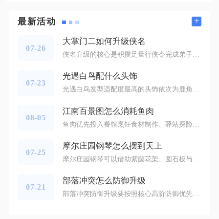
+
最新活动
大掌门二如何升级侠名
07-26
侠名升级的核心是积攒足量行侠令完成弟子行侠任务，再搭配侠名令完成晋升，同时稳定囤积各类专属养成道具，打通日常资源渠道就能稳步提升侠名品级。弟子侠名晋升分为多个阶段，未完成二阶行侠的侠客无法解锁侠名养成权限，所有资源囤积都要围绕行侠任务与侠名进阶道具展开，优先培养上阵主力弟子，分散资源会大幅拖慢整体养成进度。每日行侠任务分为进攻路线与防御路线，两条路线产出的令牌类型不同，进攻路线侧重战斗类侠名道具，防御路线偏向生存类养成材料，可以使用复出令随时切换路线，避免长期固定线路导致道具
光遇白鸟配什么头饰
07-23
光遇白鸟发型适配度最高的头饰依次为鹿角、珊瑚蓝角、音乐会金蛇发饰、夏日遮阳草帽、迷你白小鸟发饰，这五款头饰能够完美契合白鸟自带的羽翼流线造型，规避头饰与两侧羽毛发翼穿模、视觉拥挤的穿搭通病，覆盖清冷、温柔、俏皮、华丽四种主流穿搭风格，适配跑图、打卡、双人互动等全部游戏场景，是经过大量玩家实测公认的万能搭配组合。鹿角头饰分为圣诞麋鹿角与迷你细枝鹿角两类，细枝鹿角是白鸟氛围感首选，纤细分叉枝桠纵向延伸，不会横向遮挡白鸟两侧标志性羽翼，浅木色哑光质感和白鸟纯白色发丝形成柔和层次，搭
江南百景图怎么消耗鱼肉
08-05
鱼肉优先投入餐馆烹饪食材制作、驿站探险任务交付、鸡鸣山星宿建设消耗、客栈客人供给以及闲置资源售卖，再配合限时活动兑换，就能快速清空仓库堆积的鱼肉资源，这套消耗方案可以解决仓库鱼肉溢出囤积的普遍问题，兼顾城市资源运转和额外道具收益，适配长期经营和短期清库存两种游玩节奏。城市餐馆烹饪是消耗鱼肉最稳定的长期方式，解锁餐馆建筑之后，开启食谱配方制作，清蒸鱼只投入鱼肉即可加工，红烧鱼搭配酱油和糖，一口闷搭配豆腐与盐，还有西湖醋鱼这类高级菜式都要大量鱼肉作为基础原料。多个府城的四级餐馆同
摩尔庄园钢琴怎么摆到天上
07-25
摩尔庄园钢琴可以借助紫藤花架、圆石板与地砖搭建临时支撑底座，撤除支撑道具后就能稳定悬浮在空中，整套操作依靠家园家具摆放碰撞逻辑完成，全程不需要特殊卡法，材料获取门槛低，适配商城三角钢琴、活动限定草莓钢琴所有钢琴款式。想要完成空中摆放，首先备齐全部所需道具，基础地砖六块、圆石板两块、简约紫藤花架两至三个，圆石板和紫藤花架在商城家具分区的简约生活组合内兑换购入，各类石子路、红砖地砖都能作为基底，钢琴可通过商城金豆兑换或是音乐节活动热力值奖励获取，全部材料备齐再进入家园布置模式，提
部落冲突怎么防御升级
07-21
部落冲突防御升级要按照核心高阶防御优先、分层补齐普通防御、陷阱城墙同步跟进、依靠援兵和英雄辅助防守的思路开展，同时把控升级期间的建筑空档期，避开大批量同类防御同时升级的问题，循序渐进搭建攻防体系，减少被对手轻松平推的概率。防御升级不能看到建筑空闲就盲目升级，先区分联赛里的主流进攻流派，空军阵容和地面人海部队是高频的进攻选择，以此来分配升级资源，高本阶段优先升级天鹰火炮、地狱之塔、超级法师塔，防空火箭紧随其后，之后再安排X‑连弩、法师塔、迫击炮，最后慢慢升级加农炮这类基础防御设