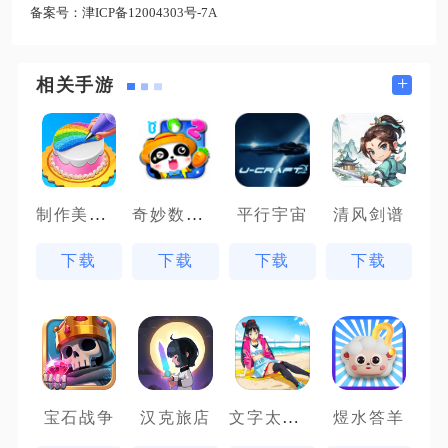
备案号：
津ICP备12004303号-7A
+
相关手游
制作美味蜜瓜蛋糕
奇妙数字农场
平行宇宙
清风剑谱
下载
下载
下载
下载
文字太疯狂
宝石战争
汉克旅店
煜水答羊