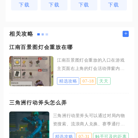
下载
下载
下载
下载
+
相关攻略
江南百景图灯会重放在哪
江南百景图灯会重放的入口在游戏
主页面右上角的灯会活动弹窗内，
进入灯会主界面后，在页面右下角
精选攻略
07-18
天天
就能找到重放按钮。进入重放有着
固定的时段限制，只有晚间指定时
段内灯会活动面板才会完整解锁，
三角洲行动斧头怎么弄
其余时段点击右上角灯会图标仅能
三角洲行动里斧头可以通过对局内物
打开活动公告，无法调出右下角的
资搜索、流浪商人兑换、赛季通行证
重放按键，不少人因为在非开放时
解锁、活动道具兑换四种主流渠道稳
段进入游戏，会误以为没有重放入
精选攻略
07-31
触手可及的距离