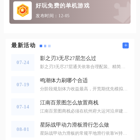
好玩免费的单机游戏
发布时间：12-05
+
最新活动
影之刃3无尽27层怎么过
07-24
影之刃3无尽27层通关依靠合理配装、精简技能链、分阶段应对怪物机制，把控输出节奏就能顺利通关，并不是一味拉高战力就可以通过。无尽27层的难点在于怪物群体数量较多，精英怪附带反伤、流血和狂暴词条，怪物单次攻击伤害很高，连续命中两次就会残血，技能真空期间很容易被怪物围攻秒杀，搭配合适装备心法并改掉贪刀习惯，中练度配置也可以完成通关。装备和心法是闯关的基础配置，绝影玩家优先选用无名4‑6件套，武器选择黑魔伤提升真实伤害，首饰佩戴医者传承戒指和充能护腕，依靠奥义回血提高生存空间；左殇
鸣潮体力刷哪个合适
07-19
分阶段规划体力收益最高，开荒期优先模拟领域、凝素领域与讨伐强敌，中期补齐技能材料和过渡声骸，成型后集中刷无音区，剩余体力按需补充贝币副本，每周固定清空战歌重奏与痛恶残响周本，全程不分散体力多线养成，是适配所有养成进度的最优刷取方案。开荒阶段联觉等级未达40级，无音区副本不会稳定产出金色声骸，投入体力性价比极低，每日240点体力全部倾斜基础养成副本。模拟领域同步产出角色经验、武器经验与基础贝币，双倍掉落时段优先清空次数，快速拉高主C、核心辅助等级，避免大世界、副本挑战被等级门槛
江南百景图怎么放置商栈
07-14
江南百景图商栈必须在杭州府大运河沿岸建造，建筑右上方至少三格延伸至河道水面，城内标准布局可摆放四座特殊商栈，利用河道拐角地块规划能最大化收益覆盖范围，商栈增益半径为三格，相邻商栈加成区域不可重叠，否则双倍收益效果直接失效。解锁杭州府主线后，在营造菜单居住分类中找到商栈地基，该建筑为3×3规格，完全内陆地块无法完成放置，选址优先挑选河道转弯处，扇形覆盖区域可容纳更多配套商铺，直线河岸仅适合放置普通商栈过渡，前期开荒优先预留四段独立运河拐角地块，分别对应便民、文化、建材、特产四类
星际战甲动力滑板滑行怎么做
08-01
星际战甲动力滑板的常规平地滑行依靠W持续前进搭配Shift维持加速即可稳定实现，进阶卡杆滑行则需要起跳后按住Ctrl贴合栏杆、管道这类地形完成长距离滑行，两种滑行模式覆盖赶路、特技刷分两类核心场景，熟练把控按键衔接与视角控制就能全程保持流畅滑行状态，不会出现断速、摔板脱板的问题。想要正常开启动力滑板所有滑行操作，首先要完成索拉利斯之声主线获取滑板启动器，前往飞船军械库消耗品槽位完成装备，仅夜灵平原、蜘蛛山谷这类开放大地图可召唤滑板，在地图内按下Q调出物品轮盘选中启动器，战甲会