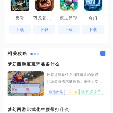
万龙觉醒魔兽战场
反噬
疾走弹球
奇门
下载
下载
下载
下载
+
相关攻略
梦幻西游宝宝环准备什么
环装是整轮任务消耗最多的物资，
60级装备需求量最高，单件上交可
以获得2点积分，70级装备上交可获
精选攻略
07-14
砚书-美女子
得3点积分，这两类环装可以借助古
董评价技能在古董商人处低价批量
入手，也可以在摆摊区蹲守低价货
梦幻西游比武化生腰带打什么