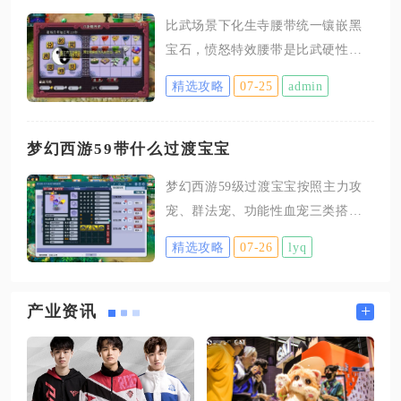
源，仓库内每类装备预留五到十件
比武场景下化生寺腰带统一镶嵌黑
备用。80级环装单次上交能够拿到5
宝石，愤怒特效腰带是比武硬性前
点积分，属于冲刺高分的核心道
提，符石固定选择佛光普照组合，
具，这类装备价格偏高，只需要预
精选攻略
07-25
admin
全等级比武化生均遵循这套配置逻
留两三件应急即可，普通低成本跑
辑，无其他宝石替代方案。化生寺
环可以利用储备善恶点直接跳过。
在比武对局中承担团队核心治疗与
梦幻西游59带什么过渡宝宝
花卉与乐器统一给到4点任务积分，
状态增益职能，出手速度直接决定
玫瑰、竖琴、编钟属于高价品类，
梦幻西游59级过渡宝宝按照主力攻
全队血线续航、特技释放节奏，腰
萧、钹这类低成本乐器可以多囤
宠、群法宠、功能性血宠三类搭
带作为仅有的双速度装备部位，黑
积，平时完成抓鬼任务
配，优先选择马面、蝴蝶仙子、蚌
宝石提供的速度属性无可替代，气
精选攻略
07-26
lyq
仙子三套低成本组合，兼顾日常抓
血宝石、防御宝石都会直接拖慢出
鬼、副本活动与简易比武，零氪微
手顺位，一旦速度落后，会出现输
氪无需高额打造，整套召唤灵可平
+
产业资讯
出单位残血无法及时抬血、敌方封
稳过渡至69级更换成型宠，其余可
系先手限制释放罗汉、晶清等关键
选天兵、龙女、僵尸作为补充适配
问题，哪怕是侧重耐属性的慢速化
不同门派需求。主力物理过渡宠首
生体系，腰带依旧不能更换宝石类