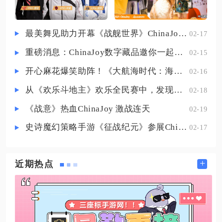
选马面，地府场景可直接捕捉，洗
练成本仅消耗少量金柳露，天生自
带夜战与高级鬼魂，完美适配夜间
最美舞见助力开幕《战舰世界》ChinaJoy首日精彩碰撞
02-17
任务输出，挑选胚子时优先攻资
重磅消息：ChinaJoy数字藏品邀你一起评选
02-15
1300以上、成长不低于1.12，四技能
基础胚子无需大量打书，仅搭配低
开心麻花爆笑助阵！《大航海时代：海上霸主》亮相China Joy
02-16
级必杀、吸血、偷袭三
从《欢乐斗地主》欢乐全民赛中，发现拓盘全民电竞的新蓝海
02-18
《战意》热血ChinaJoy 激战连天
02-19
史诗魔幻策略手游《征战纪元》参展ChinaJoy，SLG与放置融合玩法来袭
02-17
+
近期热点