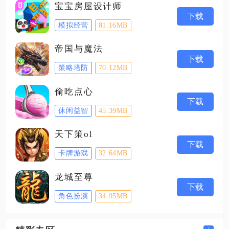
宝宝房屋设计师
下载
模拟经营
81.16MB
帝国与魔法
下载
策略塔防
70.12MB
偷吃点心
下载
休闲益智
45.39MB
天下策ol
下载
卡牌游戏
32.64MB
龙城至尊
下载
角色扮演
34.95MB