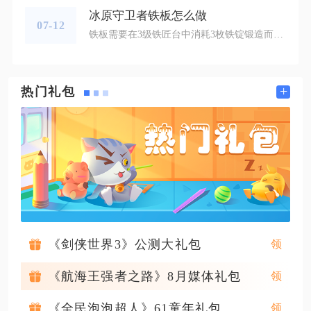
冰原守卫者铁板怎么做
07-12
铁板需要在3级铁匠台中消耗3枚铁锭锻造而成，解锁对应建筑与前置原材料之后，就能批量量产，满足家园建造与防具打造的大量消耗。想要解锁铁板配方，首先要升级家园内的铁匠台，低级工作台不会解锁铁板锻造条目，只有把铁匠台提升至三级，配方列表里才会自动解锁铁板的制作选项，同时锻造铁板还需要提前准备好铁砧作为基础配件，铁砧可以通过生存手册任务领取，也能在集市流浪商人处直接兑换，缺少配件会直接锁住锻造功能，即便集齐铁锭也无法开始制作。铁锭是打造铁板的核心前置物资，铁锭需要在三级熔炉中冶炼铁矿
+
热门礼包
《剑侠世界3》公测大礼包
《航海王强者之路》8月媒体礼包
《全民泡泡超人》61童年礼包