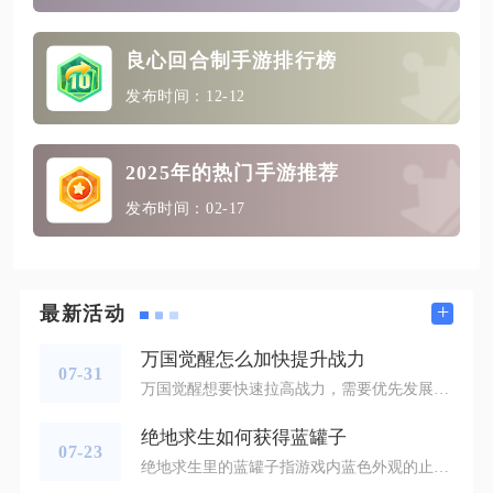
良心回合制手游排行榜
发布时间：12-12
2025年的热门手游推荐
发布时间：02-17
+
最新活动
万国觉醒怎么加快提升战力
07-31
万国觉醒想要快速拉高战力，需要优先发展高性价比养成模块，避开堆砌虚战力的误区，按照建筑、科技、统帅、兵种循序渐进规划资源，同时依托联盟福利、地图活动持续积累养成物资，实现战力稳定高速增长。很多玩家战力提升缓慢，根源在于资源平均分配，大量消耗物资升级低收益建筑、分散培养多名统帅，最终战力数值虚高，实战能力却没有同步提升，理清养成优先级，集中资源投入核心板块，才能持续拉开战力差距。城内建筑升级是战力成长的基础，需要放弃所有建筑同步升级的思路，优先冲击市政厅等级，市政厅等级决定所有
绝地求生如何获得蓝罐子
07-23
绝地求生里的蓝罐子指游戏内蓝色外观的止痛药能量罐，主要依靠地图室内物资随机刷新、自动售货机抽取、淘汰敌方玩家拾取战利品、空投与专属密室物资箱、蓝色晶片通信站召唤补给箱这五大核心渠道稳定获取，掌握点位优先级和搜物资逻辑，单局就能囤积足量蓝罐子支撑多轮毒圈续航，也是中后期拉扯作战的核心续航道具。常规对局里蓝罐子的物资刷新率高于医疗箱、肾上腺素，低于能量饮料，优先锁定高物资密度建筑，能大幅缩短搜寻周期，避开野区零散小屋的低效搜图行为，是快速攒够蓝罐子的基础思路。海岛艾伦格、米拉玛沙