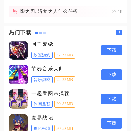
影之刃3斩龙之人什么任务
07-18
+
热门下载
回迁梦绕
下载
放置游戏
32.32MB
节奏音乐大师
下载
音乐游戏
72.22MB
一起看图来找茬
下载
休闲益智
39.82MB
魔界战记
下载
角色扮演
20.52MB