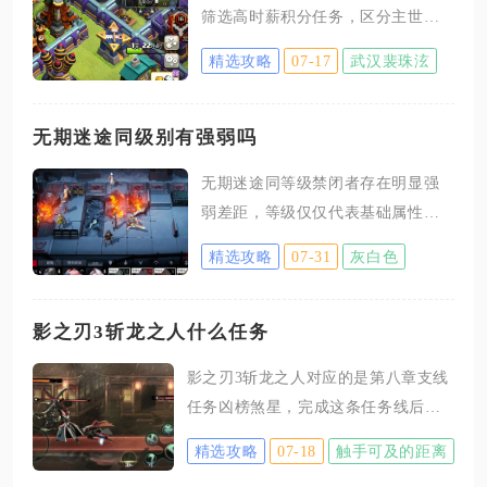
筛选高时薪积分任务，区分主世界
与夜世界分工完成，搭配低成本速
精选攻略
07-17
武汉裴珠泫
攻流派，合理利用部落支援与任务
刷新机制，单人可快速攒满四千个
人积分，同时配合部落成员分工快
无期迷途同级别有强弱吗
速达成部落总积分门槛，全程无需
无期迷途同等级禁闭者存在明显强
长时间囤兵与多轮复杂进攻。任务
弱差距，等级仅仅代表基础属性上
筛选是刷竞赛效率的核心标准，优
限，无法决定角色实战表现，即便
先锁定单次积分高、完成条件简单
精选攻略
07-31
灰白色
等级、阶级完全一致，多重养成要
的类型，高本玩家优先抓取超级部
素与机制差异，都会拉开巨大的实
队相关任务，这类任务单次积分上
战鸿沟，不能单凭等级评判禁闭者
影之刃3斩龙之人什么任务
限高，仅需向部落城堡申请对应超
实力。同一等级下，枷锁、技能等
级兵种，无需自身永久解锁，进攻
影之刃3斩龙之人对应的是第八章支线
级、专属烙印是制造强度差距的核
时挑选外置大本营的低杯阵型，完
任务凶榜煞星，完成这条任务线后即
心要素。不少狂级禁闭者零枷锁仅
成任务目标后直接撤退，无需追求
可获取斩龙之人传说上衣锻造图纸。
能发挥基础能力，解锁一枷锁后直
精选攻略
07-18
触手可及的距离
该任务属于剧情隐藏支线，无法自动
接完善核心机制，输出、破核或是