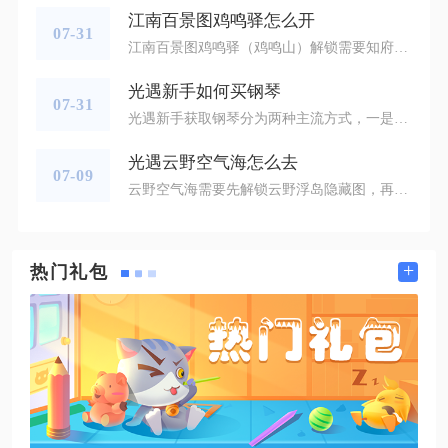
江南百景图鸡鸣驿怎么开
07-31
江南百景图鸡鸣驿（鸡鸣山）解锁需要知府等级达到19级，完成苏州府虎丘探险全部剧情，在探险终点完成文徵明与吴黎的对话之后即可开启该特殊城镇。不少玩家等级达标却无法解锁，大多是虎丘探险没有全部清理完毕，仅仅推进部分剧情对话不会触发新城解锁弹窗，必须走完虎丘整条探险流程，直到触发指定人物交互节点，大地图上才会出现鸡鸣山的入口标识。解锁完成后，返回游戏总大地图界面，就能找到鸡鸣山的图标，点击图标便可直接进入城镇，不需要额外消耗铜钱、补天石或者特殊道具。正式进入鸡鸣山之后，首先要理清该
光遇新手如何买钢琴
07-31
光遇新手获取钢琴分为两种主流方式，一是前往霞谷解锁跳跃欢呼先祖，消耗10颗爱心兑换黑色钢琴，二是在游戏商城购买大音乐家礼包直接获得白色钢琴，两种钢琴演奏功能完全一致，仅外观配色存在区别，新手可以根据自身时间与预算进行选择。想要通过先祖兑换钢琴，首先需要进入霞谷地图，通过滑行赛道或者飞行赛道抵达竞技场终点，在终点上方的观众看台找到爆炸头外形的跳跃欢呼先祖，跟随先祖记忆轨迹完成运光收集，将先祖送回天际后，就能在遇境星盘找到该先祖的兑换树。需要注意钢琴位于兑换树的后置节点，需要提前
光遇云野空气海怎么去
07-09
云野空气海需要先解锁云野浮岛隐藏图，再沿浮岛深处向下云层通道持续滑翔即可抵达，全程无需借助遁地、椅子等特殊道具，仅依靠正常飞行操作就能完成打卡，是云野人气极高的高空海面打卡点位，整片区域由悬浮云层与半透明海面拼接而成，悬浮于高空云层之间，因此被玩家称作空气海。从遇境云野传送门进入地图，穿过初始云洞抵达蝴蝶平原后，不要朝着三塔主图方向前进，调整视角看向画面右侧，能看见大片厚重聚拢的云团，云团中间藏着一处圆形云洞，这是通往浮岛秘境的入口，若靠近洞口出现无形阻隔，说明尚未集齐足够云
+
热门礼包