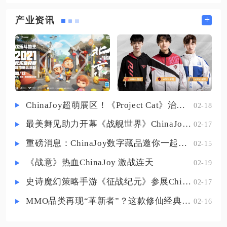
触发，需要满足前置条件主动寻找
辅助能力迎来质变；部分角色没有
NPC开启，也是稳定获取这件强力输
+
产业资讯
开启专属烙印时玩法受限，装备并
出上衣最核心的途径，除此之外仅有
升级专烙之后才能摸到强度门槛。
少数限时活动可以临时获取图纸，常
除此之外，技能是否拉满也会形成
规养成优先依靠支线任务解锁。想要
差距，同样等级的两名角色，一个
触发凶榜煞星支线，需要先推进主线
剧情通关第八章阎王谷区域，随后前
往阎王谷无影径地图寻找NPC八卦童
ChinaJoy超萌展区！《Project Cat》治愈猫咪吸引一众铲屎官
02-18
子。八卦童子属于随机刷新NPC，反
最美舞见助力开幕《战舰世界》ChinaJoy首日精彩碰撞
02-17
复扫荡无影径副本才有概率遇见，没
有遇见时可以直接退出副本，
重磅消息：ChinaJoy数字藏品邀你一起评选
02-15
《战意》热血ChinaJoy 激战连天
02-19
史诗魔幻策略手游《征战纪元》参展ChinaJoy，SLG与放置融合玩法来袭
02-17
MMO品类再现“革新者”？这款修仙经典IP产品在尝试破局
02-16