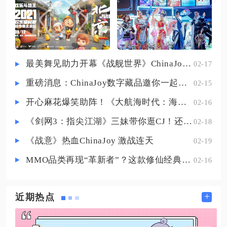
门槛为角色等级50级，进阶宗师60
者超出边界，无法完成摆放。遇到
级后装备增益效果会大幅提升。获
大型设施调整困难时，可以先点击
取核心货币本心印是制作暗黑羽衣
回收
的前置流程，愚者之境副本入口位
于主界面梦幻武林板块，副本分为
最美舞见助力开幕《战舰世界》ChinaJoy首日精彩碰撞
02-17
普通、困难、湮灭三种难度，普通
重磅消息：ChinaJoy数字藏品邀你一起评选
02-15
难度通关门槛低，适合稳定积攒基
础货币，困难难度本心印掉落数量
开心麻花爆笑助阵！《大航海时代：海上霸主》亮相China Joy
02-16
提升三成，湮灭难度能产
《剑网3：指尖江湖》三妹带你逛CJ！还有惊喜嘉宾现场约定你！
02-18
《战意》热血ChinaJoy 激战连天
02-19
MMO品类再现“革新者”？这款修仙经典IP产品在尝试破局
02-16
+
近期热点