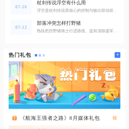
杖剑传说浮空有什么用
07-16
浮空是杖剑传说里核心的控制与输出联动状态，核心作用是规避敌方反击伤害、解锁专属增伤效果、打断敌方技能循环，同时配合特定技能打出连续压制效果，不管是PVP对战骑士职业，还是PVE挑战各类副本首领都有着不可替代的作用。被施加浮空状态的目标无法触发格挡反击机制，这一点专门针对拥有高额格挡与反击被动的骑士单位，术士这类依赖多段持续输出的职业，只要让目标保持浮空，就能放心打出全部技能伤害，不用担心被敌方反击反噬血量，不过敌方格挡判定会直接中断浮空状态，搭配驱散类技能清除敌方格挡buff
部落冲突怎样打野猪
07-12
熟练把控野猪骑士行进路线、提前清除援军与陷阱威胁、配合适配配兵和精准法术释放，就能稳定用野猪流派打出三星战果，这套打法适配八本至高本全部对战场景，核心逻辑围绕野猪无视城墙、只攻击防御建筑的兵种机制展开，规避致命陷阱与分散伤害是整套战术的重中之重。野猪骑士自身不会主动反击英雄、城堡援兵和骷髅陷阱单位，一旦放任这类单位持续输出，整支猪群会快速被消耗殆尽，同时连片巨型炸弹是野猪流派最大天敌，两处巨型炸弹相邻摆放会瞬间清空扎堆野猪，弹簧陷阱单次可弹飞三头野猪，这类点位都要在战前侦查阶
+
热门礼包
《航海王强者之路》8月媒体礼包