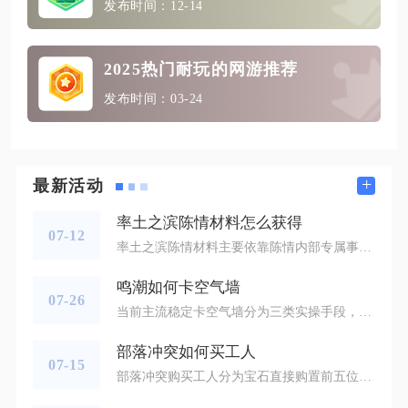
发布时间：12-14
2025热门耐玩的网游推荐
发布时间：03-24
+
最新活动
率土之滨陈情材料怎么获得
07-12
率土之滨陈情材料主要依靠陈情内部专属事件产出，搭配陈情衍生商队、陈情寻访工匠任务同步获取，同时可联动陈情刷新规则搭配屯田、赛季评定等外部渠道补充，所有材料分为赛季清零的宝物强化材料、跨赛季保留的进阶锻造材料两类，陈情相关事件是平民稳定囤货的核心渠道。陈情系统每日早八点、晚八点自动刷新随机事务，事务存储上限为十五个，达到上限后不再刷新新事件，想要持续获取陈情材料，需要定时清理积压陈情，避免占用存储槽位错过山贼截货、探索、商队来访等材料专属事件，其中山贼截货固定在每周周一、周四、
鸣潮如何卡空气墙
07-26
当前主流稳定卡空气墙分为三类实操手段，分别是画质重登卡墙、传送导航逃课穿墙、角色技能地形卡缝，三种方式适配不同地图封锁区域，操作门槛有区分，手机端与PC端均可完整复刻，熟练操作后能跳过剧情前置限制、提前进入封锁区域采集素材，还能抵达常规路径无法抵达的隐藏地形点位。画质重登卡墙适配所有低空平面空气墙，操作前置需要将画面渲染、远景加载、场景细节全部调整至最低档位，角色紧贴空气墙阻隔边缘站立，确认墙体无强制传送判定区域后，直接返回游戏登录界面重新进入，加载过程中场景空气墙渲染存在短
部落冲突如何买工人
07-15
部落冲突购买工人分为宝石直接购置前五位基础工人、解锁夜世界专属第六工人、特权卡获取临时辅助工人三类方式，前五位工人可在商店直接消耗宝石购买，第六工人奥仔需完成夜世界系列条件解锁，额外学徒工人依靠特权卡搭配宝石获取，全部工人解锁流程均无需复杂氪金，零氪玩家依靠日常积累宝石就能逐步集齐基础五工人。初始进入游戏自带一座免费工人小屋，对应第一位工人，新手教程阶段会引导花费250宝石购置第二座工人小屋，第三座工人小屋售价500宝石，第四座定价1000宝石，第五座需要2000宝石，五座工