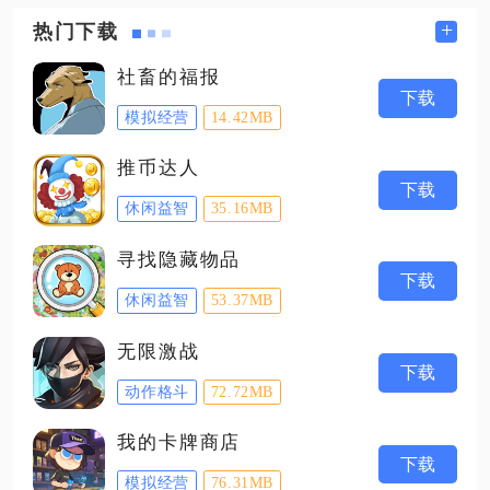
+
热门下载
社畜的福报
下载
模拟经营
14.42MB
推币达人
下载
休闲益智
35.16MB
寻找隐藏物品
下载
休闲益智
53.37MB
无限激战
下载
动作格斗
72.72MB
我的卡牌商店
下载
模拟经营
76.31MB