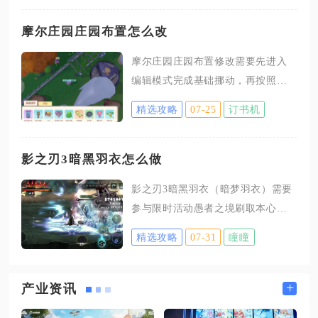
稳步提升侠名品级。弟子侠名晋升
分为多个阶段，未完成二阶行侠的
摩尔庄园庄园布置怎么改
侠客无法解锁侠名养成权限，所有
摩尔庄园庄园布置修改需要先进入
资源囤积都要围绕行侠任务与侠名
编辑模式完成基础挪动，再按照功
进阶道具展开，优先培养上阵主力
能分区重新规划场地，搭配家具旋
弟子，分散资源会大幅拖慢整体养
精选攻略
07-25
订书机
转、浮空摆放等进阶技巧优化细
成进度。每日行侠任务分为进攻路
节，最后预览整体效果保存方案，
线与防御路线，两条路线产出的令
兼顾实用性与视觉美感。想要修改
影之刃3暗黑羽衣怎么做
牌类型不同，进攻路线侧重战斗类
庄园布局，首先要进入庄园的编辑
侠名道具，防御路线偏向生存类养
影之刃3暗黑羽衣（暗梦羽衣）需要
界面，点击界面右下角的编辑按
成材料，可以使用复出令随时切换
参与限时活动愚者之境刷取本心
钮，全场可移动的耕地、家具、养
路线，避免长期固定线路导致道具
印，在活动商店兑换锻造图纸、虚
殖设施都会进入高亮可操作状态，
精选攻略
07-31
瞳瞳
空结晶、暗影丝线、梦境碎片全套
邮箱、订单板这类固定物件无法调
专属材料，集齐后在锻造界面合成
整位置。选中物品后直接拖动即可
制作，副本BOSS黑暗虚空存在极低
+
产业资讯
更换方位，系统会用绿色对勾标识
概率直接掉落成品装备，装备穿戴
可放置区域，红色标识代表重叠或