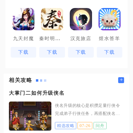
秦时明月沧海
九天封魔
汉克旅店
煜水答羊
下载
下载
下载
下载
+
相关攻略
大掌门二如何升级侠名
侠名升级的核心是积攒足量行侠令
完成弟子行侠任务，再搭配侠名令
完成晋升，同时稳定囤积各类专属
精选攻略
07-26
问舟
养成道具，打通日常资源渠道就能