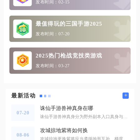
发布时间：02-15
最值得玩的三国手游2025
发布时间：07-20
2025热门枪战竞技类游戏
发布时间：03-27
+
最新活动
诛仙手游兽神真身在哪
07-20
诛仙手游兽神真身分为野外副本入口真身与周限召唤终极兽神真身两类，常规挑战的兽神真身分布在各大野外地图随机点位，可通过活动界面一键查询对应地图，完整召唤终极兽神真身则需要集齐特殊道具在NPC魔先生处触发，二者均为玩家日常获取高阶法宝、阵灵碎片的核心目标。常规兽神真身依托兽神之叹活动刷新，每个整点全地图同步生成对应难度的真身NPC，单次存在三十分钟，地图不设固定坐标，只会在传送点、地图交界出入口、空中平台随机刷新，不同难度匹配专属野外场景，低阶真身分布于死亡沼泽、焚香谷、七里峒，
攻城掠地紫将如何换
08-06
攻城掠地更换紫将应当遵循地形互补、梯度替换的原则，按照武将解锁顺序逐步更替，优先淘汰定位重复、场景覆盖面窄的武将，不盲目一次性更换全部阵容，根据推图、国战需求保留功能独特的紫将。紫将替换并非单纯以新武将替换旧武将，核心目标是补齐平原、山地、水域、攻城四大场景，规避阵容出现地形短板，资源有限的情况下杜绝同时培养多名同类型紫将，减少装备、宝石与训练资源的浪费。在招募新紫将之后，先完成基础等级提升，实测副本和国战实战效果，再确定最终替换人选，避免招募后直接解雇原有武将，出现短期战力