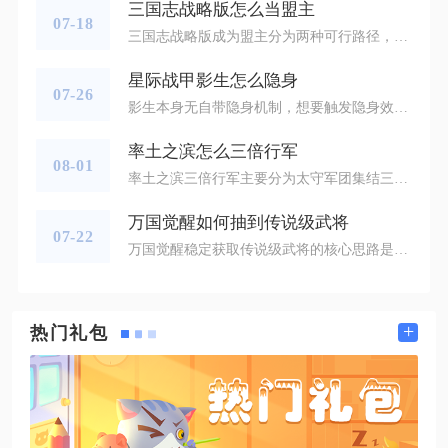
三国志战略版怎么当盟主
07-18
三国志战略版成为盟主分为两种可行路径，一是满足创建条件自建同盟直接获得盟主身份，二是原盟主转让职位接手同盟管理，两种方式都需要完整掌握同盟架构、内务、作战、外交全套管理逻辑才能稳定运营同盟。想要自建同盟成为盟主，需要提前达成三项硬性前置条件，自身声望累积至3500数值，手动占领不少于20块野外领地，同时准备500金铢作为创建消耗，打开游戏内更多界面找到同盟板块，点击创建同盟按钮填写名称与简介即可完成创立，创建完成后角色自动成为盟主，持有同盟最高管理权限。若选择接手现成同盟，需
星际战甲影生怎么隐身
07-26
影生本身无自带隐身机制，想要触发隐身效果分为战甲技能隐身、守护MOD辅助隐身、移植技能隐身三类主流方式，搭配影生近战输出能稳定维持潜行输出环境。影生是暗影咖喱专属侍刃，自身只具备近战伤害与触发相关特性，不存在武器主动隐身技能，所有隐身效果均依靠战甲、守护或移植技能提供，不同隐身手段适配的影生输出流派有明显区分，熟练搭配后既能满足间谍任务全程潜行，也能在中断、生存副本依靠隐身规避伤害，同步触发隐匿近战增伤。依靠Ash战甲烟幕技能是适配影生最通用的隐身方案，Ash二技能烟幕释放后
率土之滨怎么三倍行军
08-01
率土之滨三倍行军主要分为太守军团集结三倍行军、要塞调动取消卡三倍返程、野外军营发兵三类方式，其中实战使用率最高的是太守集结行军与要塞调动返程技巧，熟练运用能够大幅缩短部队往返战场的耗时，抢占对战先机。太守军团集结三倍行军属于同盟团战核心机制，同盟成功占领可任命太守的城池后，由盟主授予玩家太守职位，太守建造太守府即可解锁军团集结功能。任意同盟成员派遣部队向太守城池发起集结，集结期间所有进军至太守城池的部队行军速度提升至常规速度三倍，大量队伍能够快速汇聚一点。该方式多用于关卡争夺
万国觉醒如何抽到传说级武将
07-22
万国觉醒稳定获取传说级武将的核心思路是优先利用定向保底活动招募，长期囤积高级招募道具，搭配酒馆批量抽取机制补充碎片，同步打通全渠道雕像获取途径，三者结合能大幅提升传说武将入手效率，避免资源分散浪费。酒馆常规招募是获取传说武将的基础渠道，黄金钥匙为唯一对应道具，白银宝箱仅产出史诗及以下武将，无需投入资源尝试。黄金宝箱卡池内传说本体基础概率偏低，但存在隐藏阶梯收益，批量十连抽取相比零散单抽能稳定收获传说统帅雕像，集齐十枚同名雕像即可合成完整传说武将。稳定积攒黄金钥匙需要覆盖全部免
+
热门礼包