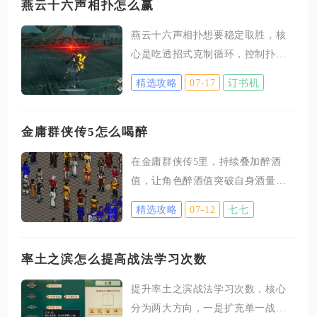
燕云十六声相扑怎么赢
燕云十六声相扑想要稳定取胜，核
心是吃透招式克制循环，控制扑势
资源，观察对手出招习惯，利用回
精选攻略
07-17
订书机
合节奏寻找输出窗口，优先规避盲
目蓄势和频繁格挡两大误区。相扑
属于回合制博弈玩法，对局上限二
金庸群侠传5怎么喝醉
十回合，胜负判定以斗志数值为
在金庸群侠传5里，持续叠加醉酒
准，率先清空对手斗志，或是回合
值，让角色醉酒值突破自身酒量上
结束保持更高斗志即可获胜，所有
限，就可以成功进入喝醉状态，酒
战术安排都要围绕斗志消耗与扑势
精选攻略
07-12
七七
量数值由饮酒等级直接决定，饮酒
积攒展开。正式对局初期不建议直
等级越低，需要消耗的酒水数量越
接蓄力强攻，优先使用捅手进行试
少，更容易触发醉酒效果。酒水是
率土之滨怎么提高战法学习次数
探。捅手不消耗扑势，可以稳定压
堆积醉酒数值的基础物资，获取方
低对手斗志，同时记录对手偏好选
提升率土之滨战法学习次数，核心
式分为野外搜集、城镇采购、庄园
择蓄势、格挡还是主动进攻。招式
分为两大方向，一是扩充单一战法
自产三条路径。各大城镇客栈商人