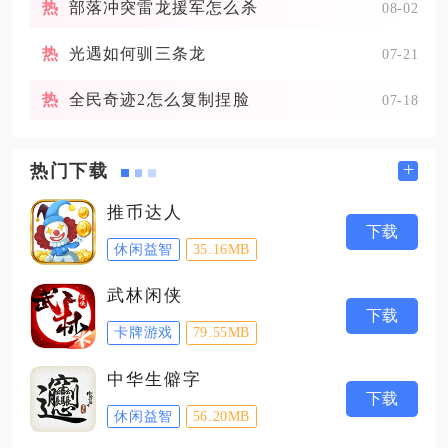
部落冲突雷龙援军怎么杀
08-02
光遇如何驯三条龙
07-21
全民奇迹2怎么复制捏脸
07-18
+
热门下载
推币达人
下载
休闲益智
35.16MB
武林闲侠
下载
卡牌游戏
79.55MB
中华生僻字
下载
休闲益智
56.20MB