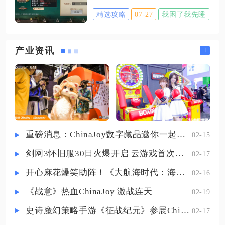
之间存在固定克制关系，攻击能够
的全局可分配学习额度，二是解锁
能够买到烧刀子、高粱酒、陈年绍
精选攻略
07-27
我困了我先睡
打
武将自身战法携带栏位与单次战斗
兴这类基础酒水，高粱酒单次提供
战法释放频次，二者同步推进才能
的醉酒数值更高，用来冲醉酒状态
彻底解决多队共用核心战法、武将
+
产业资讯
效率最优；华山思过崖可以偷取猴
战法格不足的核心痛点，所有途径
儿酒，猴儿酒不仅醉酒值可观，饮
均依托战法研究机制、武将养成体
用同时还能小幅提升轻功属性；完
系、宝物词条搭配与内政资源体系
成笑傲江湖第一章支线之后，曲非
共同实现，不存在单一捷径，需要
日常资源循环与定向拆解传承配合
使用。战法右下角显示的数字即为
重磅消息：ChinaJoy数字藏品邀你一起评选
02-15
剩余可学习次数，单次被武将装配
剑网3怀旧服30日火爆开启 云游戏首次亮相CJ打造舒适畅玩体验
02-17
就会消耗一次额度，额度耗尽后该
战法无法再分配给新武将，只能拆
开心麻花爆笑助阵！《大航海时代：海上霸主》亮相China Joy
02-16
解已装配武将回收额度，或是重新
《战意》热血ChinaJoy 激战连天
02-19
史诗魔幻策略手游《征战纪元》参展ChinaJoy，SLG与放置融合玩法来袭
02-17