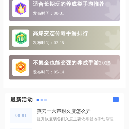
适合长期玩的养成类手游推荐
发布时间：08-31
高爆变态传奇手游排行
发布时间：02-15
不氪金也能变强的养成手游2025
发布时间：05-14
+
最新活动
燕云十六声耐久度怎么弄
08-01
提升恢复装备耐久度主要依靠就地手动修理、开启自动维修功能补充耐久，同时搭配百业天赋、资源储备从源头管控损耗，装备耐久归零会直接失效丢失全部属性加成，提前维护远比破损后补救更加省心高效。想要即时恢复损耗的耐久值，无需专程前往城镇铁匠铺，在大世界任意位置都可以完成操作，打开角色面板进入装备详情页面，选中磨损的武器或者防具，点击界面右下角展开更多功能的三角按钮，就能调出修理选项确认执行，键鼠游玩时按下T键可以一键唤起批量修理界面，一次性修复全部穿戴装备。修理会同步消耗宋元通宝与基础