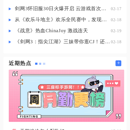
版型，上衣为柔和浅蓝紧身款式，
剑网3怀旧服30日火爆开启 云游戏首次亮相CJ打造舒适畅玩体验
02-17
腰部搭配同色系束腰装饰，无
从《欢乐斗地主》欢乐全民赛中，发现拓盘全民电竞的新蓝海
02-18
《战意》热血ChinaJoy 激战连天
02-19
《剑网3：指尖江湖》三妹带你逛CJ！还有惊喜嘉宾现场约定你！
02-18
+
近期热点