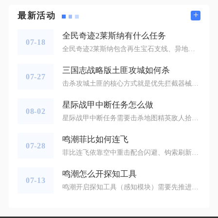
+
最新活动
全民奇迹2莱斯纳有什么任务
07-18
全民奇迹2莱斯纳包含再生宝石支线、异地恋人支线、黑鹰莱斯纳传世录奇遇三类核心任务，分阶段解锁且分布在幽暗密林、冰封峡谷、奇迹大陆三张地图，不同任务对应转职门槛与差异化道具奖励。再生宝石支线是接触莱斯纳的首个常规任务，解锁门槛为二转一百级，玩家抵达幽暗密林后先与奥斯博对话开启前置，随后寻找莱斯纳完成线索核对环节。该任务核心流程为场景解谜，莱斯纳会给出多名林间NPC的线索，需要对照NPC头顶对话气泡筛选目标，全程无高强度战斗，单人即可轻松完成，结算奖励包含再生宝石、海量升级经验与
三国志战略版土匪攻城如何杀
07-27
击杀攻城土匪的核心方式就是优先拦截器械部队，利用卡秒藏兵消耗对方主力体力，依托同盟联防体系压缩侠客军的作战空间，消耗完对手体力之后集中队伍围剿剩余主力。土匪攻城的固定思路就是主力队伍在前排吸引驻守部队，器械队伍紧随其后拆除城池耐久，器械队伍的防御薄弱，只要器械部队被清理干净，土匪只能依靠主力慢慢消耗城池耐久，体力耗尽之后攻城计划就会彻底失败。实战里藏兵卡秒是击杀器械队伍的关键操作，土匪主力部队行军到达城池之后，先暂时撤下驻守队伍里的主将，队伍就不会和对方的主力进行交战，避开高
星际战甲中断任务怎么做
08-02
星际战甲中断任务需要击杀地图精英敌人拾取对应颜色钥匙，激活同色导管，在爆破使抵达导管引爆前完成击杀，四根导管全部激活且至少成功守住一根导管即可完成一轮循环，玩家可以选择撤离或是继续挑战更高轮次获取奖励。进入任务区域先要骇入初始控制台解锁完整地图，地图内会持续刷新四种不同颜色导管，界面侧边面板实时展示导管激活、防守状态，钥匙只会由地图刷新的精英敌人掉落，拾取钥匙时需要留意颜色，钥匙只能激活颜色匹配的导管，错色钥匙无法交互导管点位。激活导管瞬间会随机触发效果，效果分为玩家增益、环
鸣潮菲比如何连飞
07-28
菲比连飞依靠空中重击配合闪避、钩索刷新飞行次数，熟练操作可以稳定打出六段连续滑翔，搭配青羽鹭声骸还能拓展至八段飞行，大幅提升大世界长距离移动效率。菲比固有天赋解锁后，空中单次起跳能够释放两次向前重击滑翔，单纯依靠跳跃只能完成两段飞行，想要持续连飞，核心就是利用各类交互手段重置空中重击的使用次数，把控按键节奏避免角色直接坠落。基础六连飞标准操作流程为先原地起跳，空中连续打出两次重击，紧接着按下闪避刷新飞行次数，再次释放两段空中重击，随后释放钩索完成机制刷新，补上最后两段重击滑翔
鸣潮怎么开探知工具
07-13
鸣潮开启探知工具（感知模块）需要先推进主线解锁探索轮盘，再将感知装配至工具栏，通过对应设备快捷键切换后激活使用。想要解锁探知工具对应的感知模块，需要推进主线第一章第二幕相关剧情，完成对应剧情流程后终端探索轮盘功能自动解锁，未推进到该阶段时游戏界面不会出现任何探索工具切换入口。解锁轮盘后可以点击屏幕右上角终端图标进入探索模块管理界面，在可用工具列表找到眼睛标识的感知探知工具，将其拖拽装配到轮盘六个空位其中之一，若空位被其他工具占用，可以替换掉不常用的钩锁、控物等模块，装配完成后