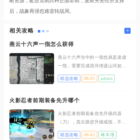
断资源，配合克制兵种正面牵制，波斯失去经济支撑
后，战象再强也难逆转战局。
+
相关攻略
燕云十六声一指怎么获得
燕云十六声当中的一指也就是凌虚
一指，需要完成清河侠迹山河如故
这条支线奇遇，在北盟遗址解谜开
精选攻略
08-01
admin
启密室宝箱后获取，该奇术没有商
城兑换、掉落拾取的途径，只能走
完完整任务流程拿到手。想要触发
火影忍者前期装备先升哪个
任务，需要传送至清河百草野的北
火影忍者前期装备优先升级武器
盟遗址区域，在城门入口位置找到
（刀），其次跟进升级戒指，不推
NPC烈不尽进行对话，对话完毕正
荐六件装备同步平均培养。装备系
式开启山河如故任务线，没有完成
精选攻略
08-02
林木瑾
统是前期战力增长最稳定的渠道，