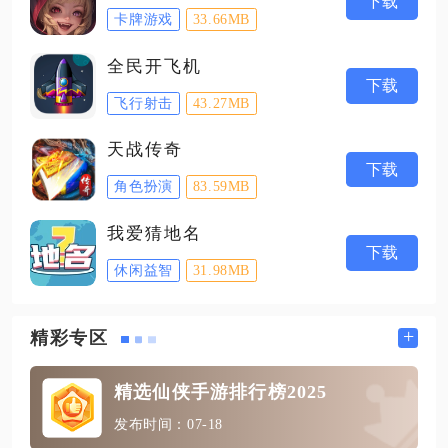
下载
卡牌游戏
33.66MB
全民开飞机
下载
飞行射击
43.27MB
天战传奇
下载
角色扮演
83.59MB
我爱猜地名
下载
休闲益智
31.98MB
+
精彩专区
精选仙侠手游排行榜2025
发布时间：07-18