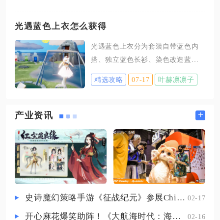
前置对话的情况下，遗址内部机关
很多玩家习惯均衡提升所有装备，
不会产生交互反馈，即便走到宝箱
最终导致战力提升速度缓慢，资源
光遇蓝色上衣怎么获得
点位也无法开启奖励容器。进入北
大量分散浪费，按照武器优先、戒
盟遗址内部之后，需要先处理演武
光遇蓝色上衣分为套装自带蓝色内
指为辅的思路分配材料，能够在同
场内的敌人，击败首领张豹，拾取
搭、独立蓝色长衫、染色改造蓝色
等体力投入下拿到最高战力收益，
场地宝箱内的藏宝图道具，根据
上衣三类，套装内搭靠音韵季先祖
轻松推进主线副本与日常挑战。武
精选攻略
07-17
叶赫凛凛子
复刻兑换，独立蓝色长衫由表演季
器是全部装备中攻击力加成最高的
旅行先祖返场兑换，任意纯色上衣
部位，攻击力属性对战力的换算权
变蓝色则依靠云巢染坊染料功能实
+
产业资讯
重高于生命和防御，前期无论是通
现，三类渠道覆盖零氪、囤蜡、玩
关冒险副本、生存挑战，还是参与
法改造全部需求，也是当前游戏内
决斗场对战，更高的攻击力都可以
获取蓝色上衣仅有的正规途径，不
直接缩短战斗时长，降低被怪物持
存在免费直领、卡图bug获取等安全
续
有效的捷径。音韵季全套长裤自带
一体式蓝色上衣，是玩家使用频率
史诗魔幻策略手游《征战纪元》参展ChinaJoy，SLG与放置融合玩法来袭
02-17
最高的基础蓝色上衣单品，包含搓
开心麻花爆笑助阵！《大航海时代：海上霸主》亮相China Joy
02-16
澡巾棉裤、灯笼裤、紧身毛裤四款