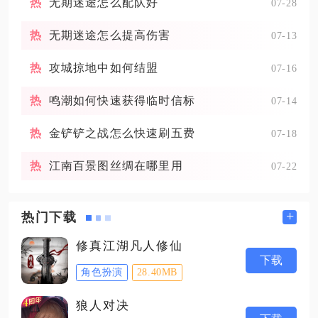
无期迷途怎么配队好
07-28
无期迷途怎么提高伤害
07-13
攻城掠地中如何结盟
07-16
鸣潮如何快速获得临时信标
07-14
金铲铲之战怎么快速刷五费
07-18
江南百景图丝绸在哪里用
07-22
+
热门下载
修真江湖凡人修仙
下载
角色扮演
28.40MB
狼人对决