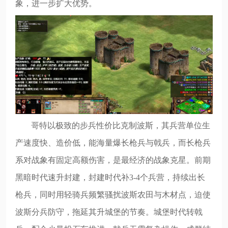
象，进一步扩大优势。
哥特以极致的步兵性价比克制波斯，其兵营单位生
产速度快、造价低，能海量爆长枪兵与戟兵，而长枪兵
系对战象有固定高额伤害，是最经济的战象克星。前期
黑暗时代速升封建，封建时代补3-4个兵营，持续出长
枪兵，同时用轻骑兵频繁骚扰波斯农田与木材点，迫使
波斯分兵防守，拖延其升城堡的节奏。城堡时代转戟