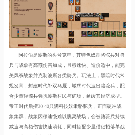
阿拉伯是波斯的头号克星，其特色奴隶骆驼兵对骑
兵与战象有高额伤害加成，且移速快、造价适中，能完
美风筝战象并克制波斯各类骑兵。玩法上，黑暗时代常
规发育，封建时代补双马厩，城堡时代速出骆驼兵，配
合少量轻骑兵骚扰波斯村民与矿场，延缓其经济成型。
帝王时代后攒30-40只满科技奴隶骆驼兵，正面硬冲战
象集群，战象因移速慢难以脱离战场，会被骆驼兵持续
减速与高额伤害快速消耗，同时搭配少量僧侣招落单战