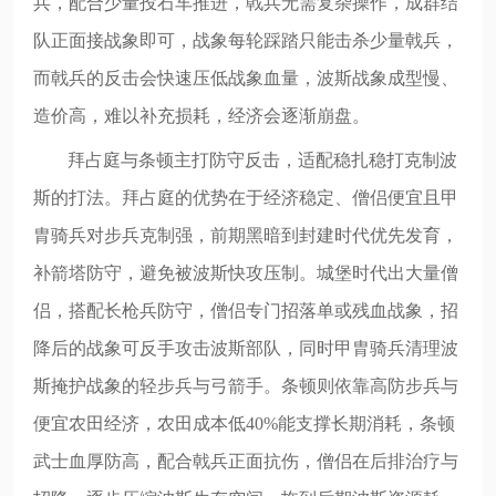
兵，配合少量投石车推进，戟兵无需复杂操作，成群结
队正面接战象即可，战象每轮踩踏只能击杀少量戟兵，
而戟兵的反击会快速压低战象血量，波斯战象成型慢、
造价高，难以补充损耗，经济会逐渐崩盘。
拜占庭与条顿主打防守反击，适配稳扎稳打克制波
斯的打法。拜占庭的优势在于经济稳定、僧侣便宜且甲
胄骑兵对步兵克制强，前期黑暗到封建时代优先发育，
补箭塔防守，避免被波斯快攻压制。城堡时代出大量僧
侣，搭配长枪兵防守，僧侣专门招落单或残血战象，招
降后的战象可反手攻击波斯部队，同时甲胄骑兵清理波
斯掩护战象的轻步兵与弓箭手。条顿则依靠高防步兵与
便宜农田经济，农田成本低40%能支撑长期消耗，条顿
武士血厚防高，配合戟兵正面抗伤，僧侣在后排治疗与