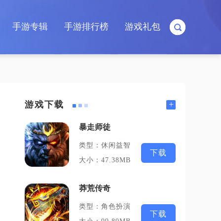
手游专辑
手游排行榜
游戏礼包
+
游戏下载
暴走师徒
类型：休闲益智
下载
大小：47.38MB
莽荒传奇
类型：角色扮演
下载