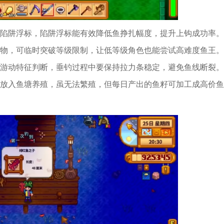
陷阱浮标，陷阱浮标能有效降低鱼挣扎幅度，提升上钩成功率。
物，可临时突破等级限制，让低等级角色也能尝试高难度鱼王。
游动特征判断，垂钓过程中要保持拉力条稳定，避免鱼线断裂。
放入鱼塘养殖，虽无法繁殖，但每日产出的鱼籽可加工成高价鱼