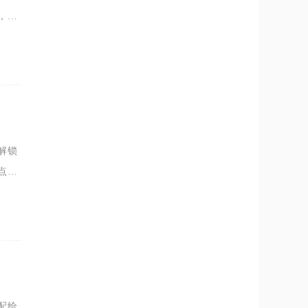
，优
主城
解锁
点数
丘是
配给