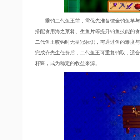
垂钓二代鱼王前，需优先准备铱金钓鱼竿与
搭配食用海之菜肴、生鱼片等提升钓鱼技能的食
二代鱼王咬钩时无皇冠标识，需通过鱼的难度与
完成齐先生任务后，二代鱼王可重复钓取，适合
籽酱，成为稳定的收益来源。