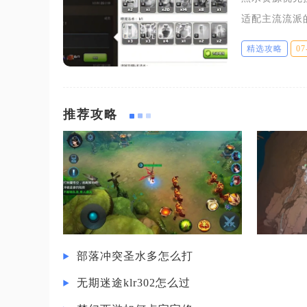
适配主流流派
兼顾日常打资
精选攻略
07
战力断层。暗
推荐攻略
部落冲突圣水多怎么打
无期迷途klr302怎么过