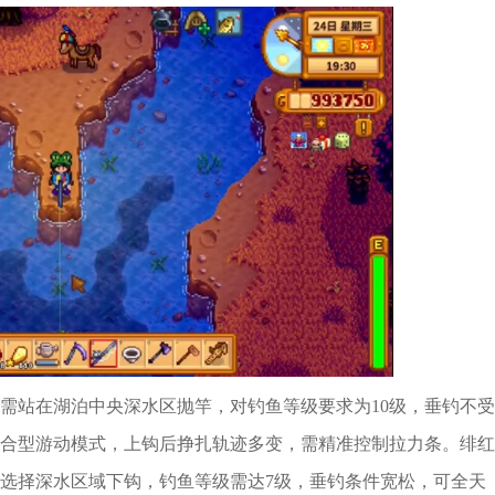
需站在湖泊中央深水区抛竿，对钓鱼等级要求为10级，垂钓不受
合型游动模式，上钩后挣扎轨迹多变，需精准控制拉力条。绯红
选择深水区域下钩，钓鱼等级需达7级，垂钓条件宽松，可全天