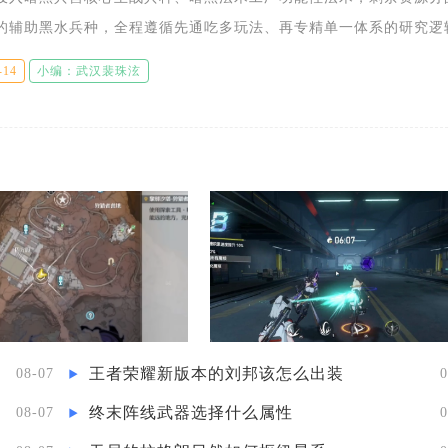
的辅助黑水兵种，全程遵循先通吃多玩法、再专精单一体系的研究逻
源、部落联赛对战、冲杯上分三类场景，避免分散资源升级冷门单位
-14
小编：武汉裴珠泫
王者荣耀新版本的刘邦该怎么出装
08-07
0
终末阵线武器选择什么属性
08-07
0