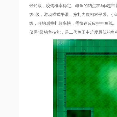
候钓取，咬钩概率稳定。雌鱼的钓点在Joja超
级6级，游动模式平滑，挣扎力度相对平缓。小
级，咬钩后挣扎频率快，需快速反应把控鱼线。
仅需4级钓鱼技能，是二代鱼王中难度最低的鱼