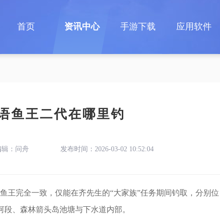
首页
资讯中心
手游下载
应用软件
语鱼王二代在哪里钓
编辑：问舟
发布时间：2026-03-02 10:52:04
鱼王完全一致，仅能在齐先生的“大家族”任务期间钓取，分别位
桥河段、森林箭头岛池塘与下水道内部。