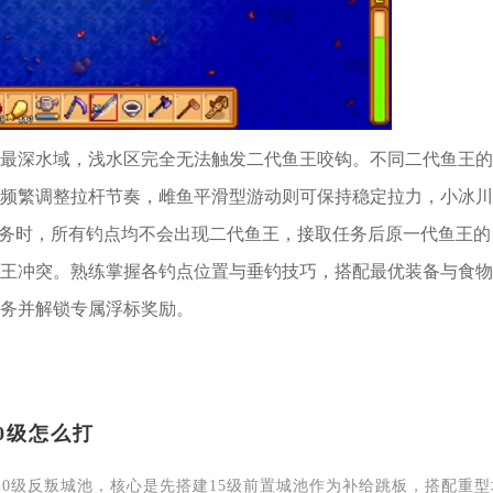
最深水域，浅水区完全无法触发二代鱼王咬钩。不同二代鱼王的
频繁调整拉杆节奏，雌鱼平滑型游动则可保持稳定拉力，小冰川
任务时，所有钓点均不会出现二代鱼王，接取任务后原一代鱼王的
王冲突。熟练掌握各钓点位置与垂钓技巧，搭配最优装备与食物
务并解锁专属浮标奖励。
0级怎么打
20级反叛城池，核心是先搭建15级前置城池作为补给跳板，搭配重型