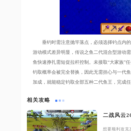
垂钓时需注意抛竿落点，必须选择钓点内的
游动模式差异明显，传说之鱼二代混合型游动需
鱼快速挣扎需短促拉杆控制。未接取“大家族”
钓取概率会被完全替换，因此无需担心与一代鱼
加成，就能稳定钓取全部五种二代鱼王，完成任
相关攻略
二战风云2
想要顺利攻克