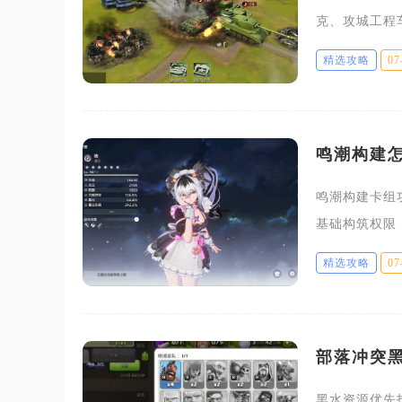
克、攻城工程
先拆除外围炮
精选攻略
07
等级达到1
鸣潮构建
鸣潮构建卡组
基础构筑权限
在图鉴界面解
精选攻略
07
常驻卡牌对
部落冲突
黑水资源优先