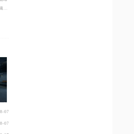
辑，
造成
8-07
8-07