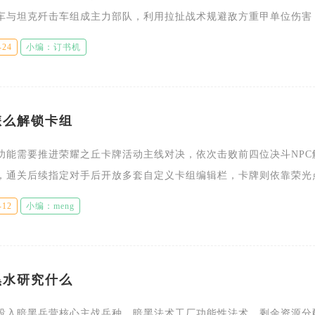
车与坦克歼击车组成主力部队，利用拉扯战术规避敌方重甲单位伤害
塔再逐步推进主城，配合策略卡牌减少兵力损耗就能稳定拿下城池。
-24
小编：订书机
怎么解锁卡组
功能需要推进荣耀之丘卡牌活动主线对决，依次击败前四位决斗NPC
，通关后续指定对手后开放多套自定义卡组编辑栏，卡牌则依靠荣光
锁，完整解锁卡组体系还需完成活动配套任务积累兑换资源。荣耀之
-12
小编：meng
黑水研究什么
投入暗黑兵营核心主战兵种、暗黑法术工厂功能性法术，剩余资源分