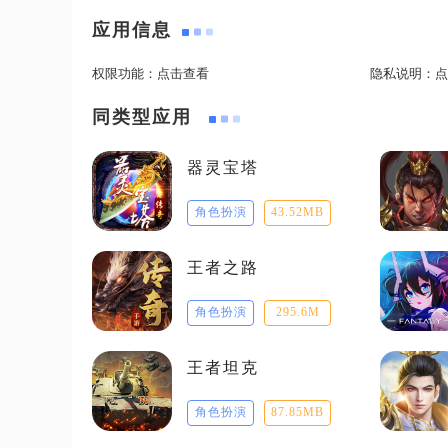
应用信息
权限功能：
点击查看
隐私说明：
点
同类型应用
器灵宝塔
角色扮演
43.52MB
王者之路
角色扮演
295.6M
王者坦克
角色扮演
87.85MB