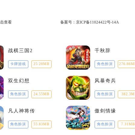
击查看
备案号：
京ICP备11024422号-14A
战棋三国2
千秋辞
卡牌游戏
25.28MB
角色扮演
276.86M
双生幻想
风暴奇兵
角色扮演
24.55MB
角色扮演
382.3M
凡人神将传
傲剑情缘
角色扮演
55.83MB
角色扮演
7.31MB