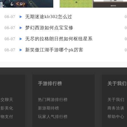
无期迷途klr302怎么过
08-07
0
梦幻西游如何点宝宝修
08-07
0
无尽的拉格朗日然如何枢纽星系
08-07
0
新笑傲江湖手游哪个pk厉害
08-07
0
手游排行榜
关于我们
社交聊天
热门网游排行榜
关于我们
摄影美化
新游期待榜
商务洽谈
购物支付
玩家人气排行榜
帮助中心