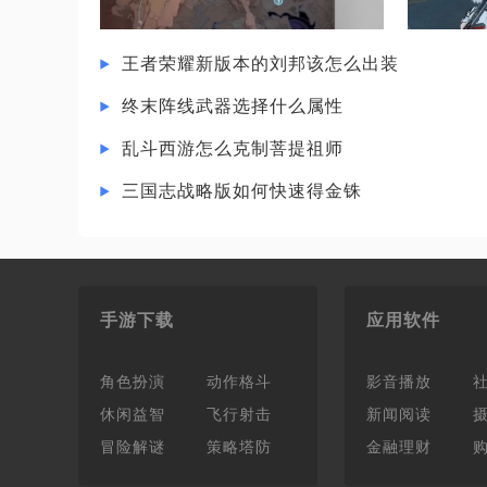
王者荣耀新版本的刘邦该怎么出装
终末阵线武器选择什么属性
乱斗西游怎么克制菩提祖师
三国志战略版如何快速得金铢
手游下载
应用软件
角色扮演
动作格斗
影音播放
休闲益智
飞行射击
新闻阅读
冒险解谜
策略塔防
金融理财