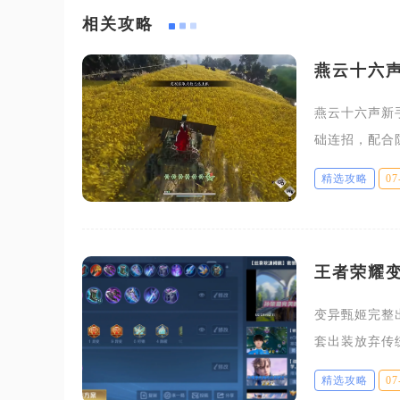
相关攻略
燕云十六
燕云十六声新
础连招，配合
键为R键，长
精选攻略
07
明确自身常用
王者荣耀
变异甄姬完整
套出装放弃传
输出出装框架
精选攻略
07
辑区别于主流