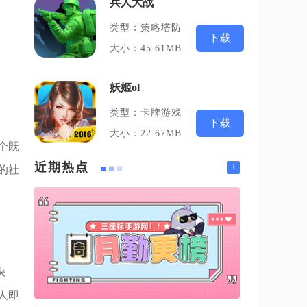
兵人大战
类型：策略塔防
下载
大小：45.61MB
妖姬ol
类型：卡牌游戏
下载
大小：22.67MB
个既
+
近期热点
的社
快
人即