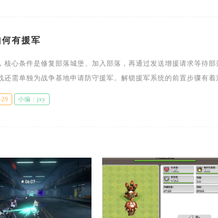
如何有援军
，核心条件是修复部落城堡、加入部落，再通过发送增援请求等待部
战还需单独为战争基地申请防守援军。解锁援军系统的前置步骤有着
大本营升至3级后，建造列表会解锁破损的部落城堡，消耗一万圣水
-29
小编：jxy