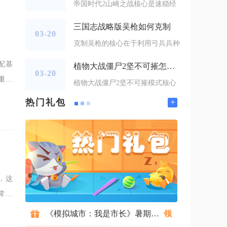
帝国时代2山崎之战核心是速稳经
三国志战略版吴枪如何克制
03-20
克制吴枪的核心在于利用弓兵兵种
配基
植物大战僵尸2坚不可摧怎么过
03-20
重击
植物大战僵尸2坚不可摧模式核心
需先
+
热门礼包
，这
常规
择逻
《模拟城市：我是市长》暑期礼包