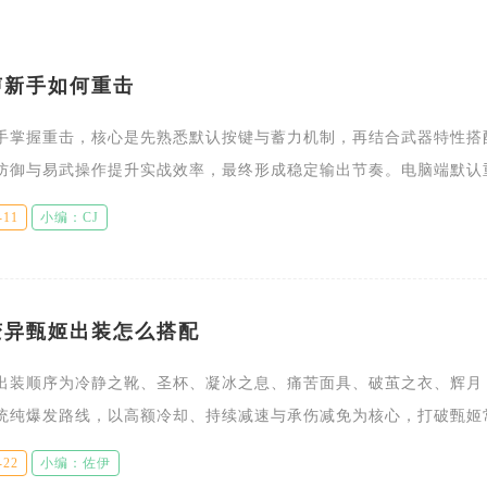
声新手如何重击
手掌握重击，核心是先熟悉默认按键与蓄力机制，再结合武器特性搭
防御与易武操作提升实战效率，最终形成稳定输出节奏。电脑端默认
按可触发蓄力重击，不同武器的重击效果与蓄力收益差异明显，新手
-11
小编：CJ
变异甄姬出装怎么搭配
出装顺序为冷静之靴、圣杯、凝冰之息、痛苦面具、破茧之衣、辉月
统纯爆发路线，以高额冷却、持续减速与承伤减免为核心，打破甄姬
，依靠高频冰冻与生存属性形成差异化对局表现。这套出装的装备选
-22
小编：佐伊