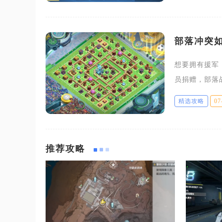
部落冲突
想要拥有援军
员捐赠，部落
的门槛，村庄
精选攻略
07
名工人即可完
推荐攻略