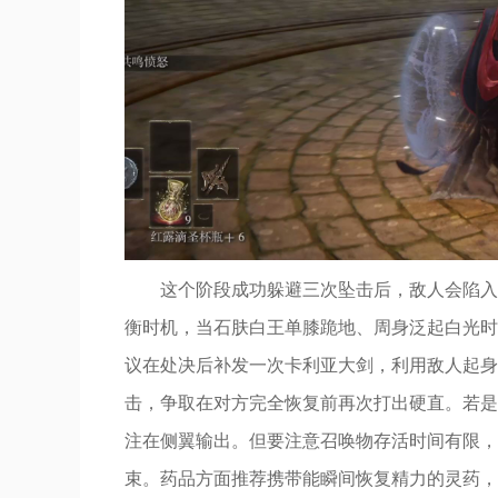
这个阶段成功躲避三次坠击后，敌人会陷入
衡时机，当石肤白王单膝跪地、周身泛起白光时
议在处决后补发一次卡利亚大剑，利用敌人起身
击，争取在对方完全恢复前再次打出硬直。若是
注在侧翼输出。但要注意召唤物存活时间有限，
束。药品方面推荐携带能瞬间恢复精力的灵药，