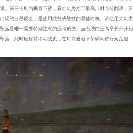
避。第三击则为垂直下劈，看准剑身抬至最高点时向前翻滚，正
出现约三秒硬直，是使用跳劈或战技的最佳时机。若使用大剑类
坠落是唯一需要特别注意的远程威胁。当石肤白王高举长剑开始
坠落。此时应保持移动状态，在每块岩石下坠瞬间进行短距侧