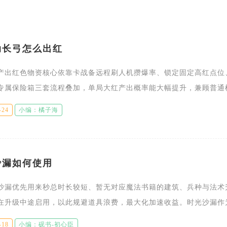
动长弓怎么出红
产出红色物资核心依靠卡战备远程刷人机攒爆率、锁定固定高红点位
专属保险箱三套流程叠加，单局大红产出概率能大幅提升，兼顾普通
机密模式高价值红装收益，整套流程可复制适配单排、组队两种玩法
-24
小编：橘子海
沙漏如何使用
沙漏优先用来秒总时长较短、暂无对应魔法书籍的建筑、兵种与法术
在升级中途启用，以此规避道具浪费，最大化加速收益。时光沙漏作
法道具，存储的时长可以累积，能够作用于家乡与建筑大师基地内绝
-18
小编：砚书-初心臣