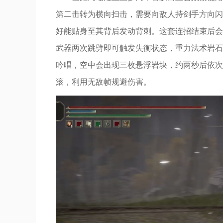
第二击转为横向扫击，需要向敌人持剑手方向闪
好能贴身至其背后发动背刺。这套连招结束后会
武器两次跳劈即可触发失衡状态，重力法术岩石
吟唱，空中会出现三枚悬浮岩块，约两秒后依次
滚，利用无敌帧规避伤害。