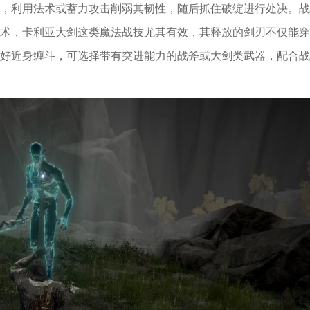
，利用法术或蓄力攻击削弱其韧性，随后抓住破绽进行处决。战
术，卡利亚大剑这类魔法战技尤其有效，其释放的剑刃不仅能穿
好近身缠斗，可选择带有突进能力的战斧或大剑类武器，配合战