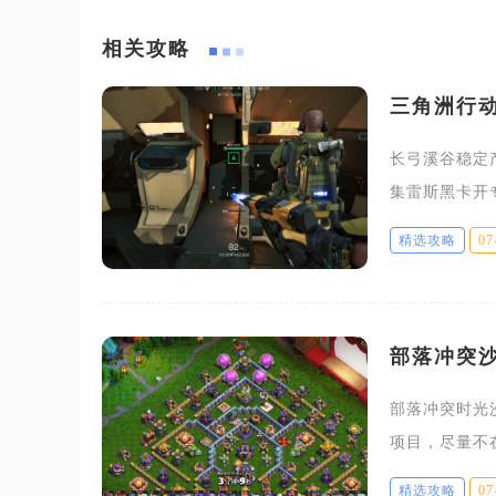
相关攻略
三角洲行
长弓溪谷稳定
集雷斯黑卡开
低成本跑图与
精选攻略
07
程避开高交战
部落冲突
部落冲突时光
项目，尽量不
续性时长类魔
精选攻略
07