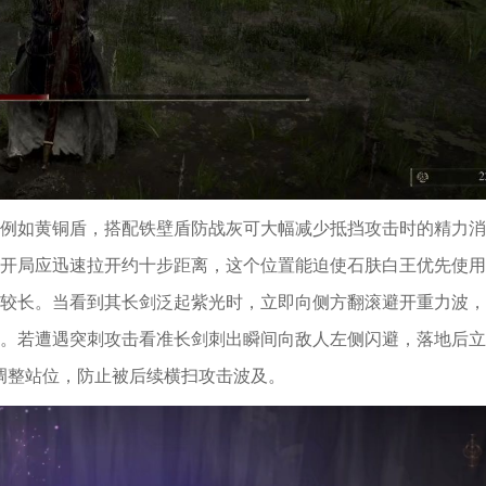
例如黄铜盾，搭配铁壁盾防战灰可大幅减少抵挡攻击时的精力消
开局应迅速拉开约十步距离，这个位置能迫使石肤白王优先使用
较长。当看到其长剑泛起紫光时，立即向侧方翻滚避开重力波，
。若遭遇突刺攻击看准长剑刺出瞬间向敌人左侧闪避，落地后立
调整站位，防止被后续横扫攻击波及。