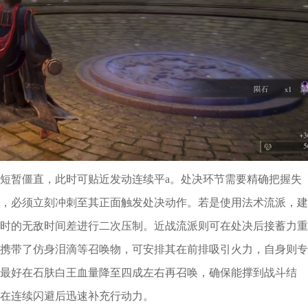
短暂僵直，此时可贴近发动连续平a。处决环节需要精确把握失
，必须立刻冲刺至其正面触发处决动作。若是使用法术流派，建
时的无敌时间差进行二次压制。近战流派则可在处决后接蓄力重
携带了仿身泪滴等召唤物，可安排其在前排吸引火力，自身则专
最好在石肤白王血量降至四成左右再召唤，确保能撑到战斗结
在连续闪避后迅速补充行动力。