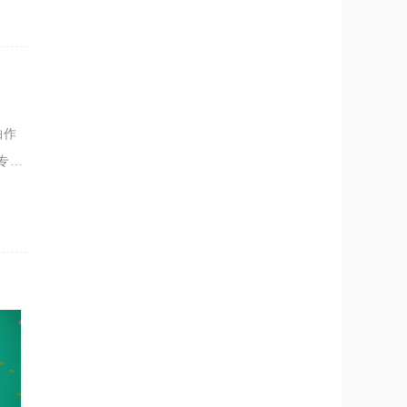
轴作
专
的属