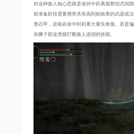
对这种敌人核心思路是保持中距离观察招式间隙
前准备阶段需要携带具有高削韧效果的武器或法
透石甲，还能在命中时积累大量失衡值。若是偏
灰狮子斩这类能打断敌人连招的技能。