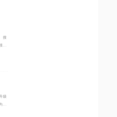
、搜
模式
，全
升级
为持
大多