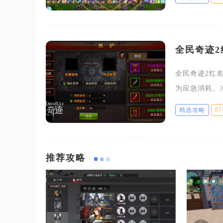
数建筑、防御
全民奇迹2
全民奇迹2红
为应急消耗。
区、战盟积分
精选攻略
07
性衰减惩罚，
推荐攻略