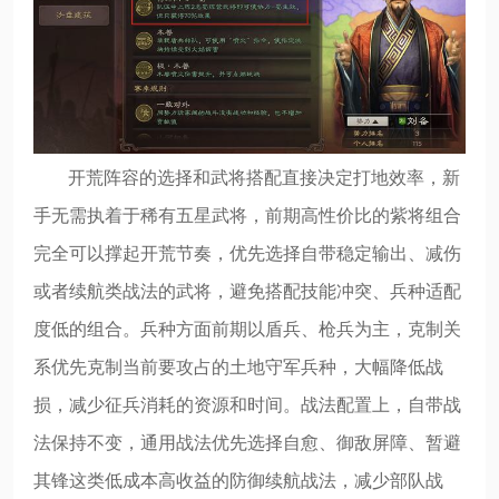
开荒阵容的选择和武将搭配直接决定打地效率，新
手无需执着于稀有五星武将，前期高性价比的紫将组合
完全可以撑起开荒节奏，优先选择自带稳定输出、减伤
或者续航类战法的武将，避免搭配技能冲突、兵种适配
度低的组合。兵种方面前期以盾兵、枪兵为主，克制关
系优先克制当前要攻占的土地守军兵种，大幅降低战
损，减少征兵消耗的资源和时间。战法配置上，自带战
法保持不变，通用战法优先选择自愈、御敌屏障、暂避
其锋这类低成本高收益的防御续航战法，减少部队战