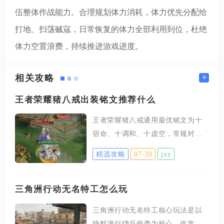
伍整体作战能力。合理规划体力消耗，体力优先分配给
打地、扫荡贼寇，日常恢复的体力全部利用到位，杜绝
体力空置浪费，持续推进游戏进度。
+
相关攻略
王者荣耀猪八戒出装铭文推荐什么
王者荣耀猪八戒通用最优铭文为十
宿命、十调和、十虚空，常规对抗
路首选红莲搅团流出装顺序抵抗之
精选攻略
07-30
jxy
靴、红莲斗篷、极寒风暴、不死鸟
之眼、霸者重装、血魔之怒，面对
多物理爆发阵容可替换极寒风暴为
三角洲行动无名特工怎么玩
反伤刺甲，敌方法术输出偏高则将
三角洲行动无名特工核心玩法是以
霸者重装更换为永夜守护，走边惩
静默潜行绕后偷袭为核心，依靠专