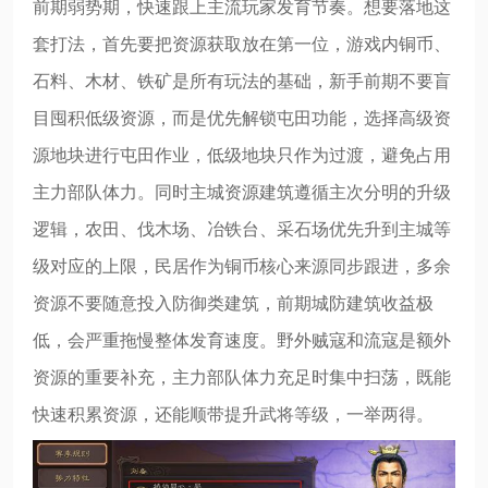
前期弱势期，快速跟上主流玩家发育节奏。想要落地这
套打法，首先要把资源获取放在第一位，游戏内铜币、
石料、木材、铁矿是所有玩法的基础，新手前期不要盲
目囤积低级资源，而是优先解锁屯田功能，选择高级资
源地块进行屯田作业，低级地块只作为过渡，避免占用
主力部队体力。同时主城资源建筑遵循主次分明的升级
逻辑，农田、伐木场、冶铁台、采石场优先升到主城等
级对应的上限，民居作为铜币核心来源同步跟进，多余
资源不要随意投入防御类建筑，前期城防建筑收益极
低，会严重拖慢整体发育速度。野外贼寇和流寇是额外
资源的重要补充，主力部队体力充足时集中扫荡，既能
快速积累资源，还能顺带提升武将等级，一举两得。