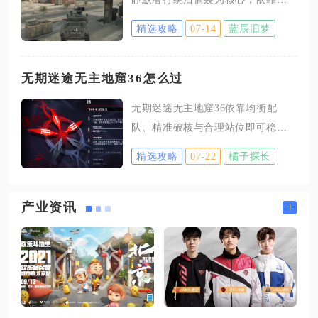
打野路线可选用红打野刀、暗影战
属隐身机制、重伤压制被动与战术
斧、怒龙剑盾、不死鸟之眼、不祥
精选攻略
07-14
蓝辰旧梦
道具形成信息差优势，全程规避多
征兆、纯净苍穹的半肉输出套装，
人正面硬刚，通过分阶段节奏把
两套方案覆盖绝大多数对局环境，
控、配套枪械改装和团队配合稳定
无期迷途无主地窟36怎么过
适配全分段玩家上分需求。这套通
完成收割，熟练掌握技能连招与地
用坦度铭文是大量高分段玩家长期
无期迷途无主地窟36依靠均衡配
形利用即可大幅提升对局胜率。无
实战沉淀后的标准搭配，整套铭文
队、精准破核与合理站位即可稳定
名特工属于突击位潜袭干员，被动
合计提供1162点最大生命值、
通关，核心思路是优先处理远程精
扩大伤势命中目标后会延长敌方治
精选攻略
07-22
橘子探长
英怪物，把控怪物刷新节奏，利用
疗、救援时长，从根源限制敌方续
控制技能拆分敌方攻势，避免多组
航，三大战术道具分别为反弹闪光
敌人同步集火前排单位，合理分配
+
产业资讯
弹、索敌旋刃飞行器与终极静默潜
大招循环规避大范围高额伤害。阵
袭，大招开启后消除脚步声与脚
容优先选择迪蒙担任前排承伤核
印，免疫所有侦察设备探测，同时
心，搭配诺克斯作为持续清杂主C，
小幅提升移速，但跳跃、开火、释
辅助位携带000负责快速破核，哈梅
放道
尔保障全队续航，恩菲尔提供增伤