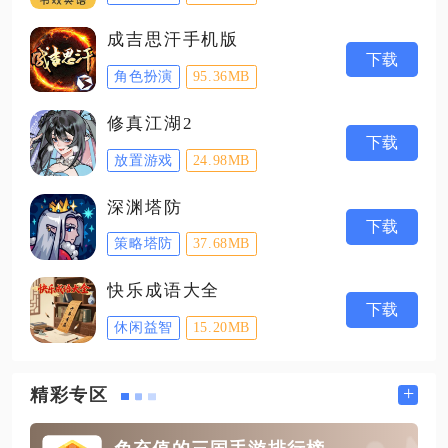
成吉思汗手机版
下载
角色扮演
95.36MB
修真江湖2
下载
放置游戏
24.98MB
深渊塔防
下载
策略塔防
37.68MB
快乐成语大全
下载
休闲益智
15.20MB
+
精彩专区