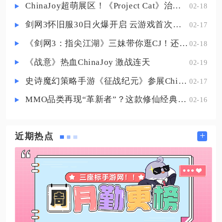
与群体控制，最后补位兰利针对远
ChinaJoy超萌展区！《Project Cat》治愈猫咪吸引一众铲屎官
02-18
处高威胁远程敌人。缺少对应禁闭
剑网3怀旧服30日火爆开启 云游戏首次亮相CJ打造舒适畅玩体验
02-17
者时，可以用福克斯替代迪蒙提升
全队减伤，艾瑞尔替换哈梅尔实现
《剑网3：指尖江湖》三妹带你逛CJ！还有惊喜嘉宾现场约定你！
02-18
高频瞬时抬血，赫卡蒂承担基
《战意》热血ChinaJoy 激战连天
02-19
史诗魔幻策略手游《征战纪元》参展ChinaJoy，SLG与放置融合玩法来袭
02-17
MMO品类再现“革新者”？这款修仙经典IP产品在尝试破局
02-16
+
近期热点