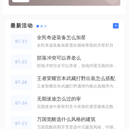
+
最新活动
全民奇迹装备怎么加星
07-13
全民奇迹装备加星需在锻铸界面的升星栏目选择目标装备，搭配对应晶石与稳定材料执行升星操作，遵循低星稳步推进、高星垫刀控风险的养成思路，配合材料规划与失败应对机制，就能高效完成装备星级提升，稳定拉高角色整体战力。打开游戏主界面右下角的强化功能入口，或是使用快捷按键唤出锻铸面板，切换至装备升星分页后，先在装备列表选定需要养成的穿戴装备，只有沃玛品级及以上的装备才开放加星权限，装备品质越高自带的强星孔位数量越多，战神品级装备可拥有最多10个孔位，是高阶养成的最优选择。放入装备后填充基
部落冲突可以养老么
07-25
部落冲突完全可以养老，游戏内置完善的休闲机制，搭配适配低频率上线的发育、对战、部落玩法，能大幅降低每日操作压力，无需高强度肝度也能稳定维持村庄成长，适合碎片化轻度游玩的人群。游戏取消兵种训练、法术制作等待时长后，养老玩家不用花费大量时间囤兵刷资源，仅靠离线采集器产出、少量间歇性打鱼就能支撑建筑与科技升级，同时部落体系存在大量不强制参与对抗的休闲部落，避开联赛、部落战的硬性要求，仅保留收资源、微调阵型、完成低难度部落竞赛等轻松内容，就能长期稳定体验游戏，不存在不高强度上线就无法
王者荣耀宫本武藏打野出装怎么搭配
07-28
王者荣耀宫本武藏打野通用均衡出装顺序为贪婪之噬、抵抗之靴、暗影战斧、血魔之怒、不祥征兆、魔女斗篷；顺风多脆皮替换肉装补宗师之力、碎星锤，敌方坦克密集可将魔女换碎星锤，多控制阵容全程保留抵抗之靴，这套出装兼顾切入爆发、生存容错与持续作战能力，也是多数高分段玩家通用选择。这套均衡出装每件装备都贴合宫本武藏打野核心机制，贪婪之噬叠加物攻与攻速，加快前期刷野速度，被动物攻加成能放大强化普攻伤害；抵抗之靴降低被控时长，避免大招落地后被连续控制直接蒸发；暗影战斧是核心输出装备，提供冷却缩
无期迷途怎么过的审
07-14
无期迷途午夜审判关卡依靠吃透罪量衡定数值机制、固定阶段站位调整、两轮集中破核爆发即可稳定通关，低配角色搭配合理操作也能完整拿下关卡全部奖励，全程核心难点集中在数值平衡计算与秒杀点名规避两大环节，只要理顺BOSS循环技能节奏，就能大幅降低战斗翻车概率。关卡核心机制罪量衡定是通关基础，系统设定每名上场禁闭者数值为1，小型砝码数值为1，大型砝码数值为2，仅地图右侧上下两片六宫格计入数值统计，左侧单格区域不计入平衡判定，失衡技能触发时两片区域数值不等会释放全场大范围AOE伤害，数值匹
万国觉醒选什么风格的建筑
07-13
万国觉醒前期开荒首选中式建筑风格，中期科研转型韩式，主战骑兵选用德式、步兵选罗马式、持续野战治疗依赖法式，休闲采集种田以日式为主，可根据发育阶段与作战流派轮换更换，兼顾发育效率与对战强度。中式建筑风格独有的5%建筑升级速度加成是所有开局玩家的最优解，搭配3%全兵种防御与5%行动力恢复，从市政厅到兵营、医院、学院升级全程缩短耗时，开荒阶段无需囤积大量加速道具，刷野蛮人、野外采集的频率也能提升，适合零氪、微氪稳步发育。这套加成不绑定单一兵种，无论后续转型步兵、骑兵还是弓兵都不会出