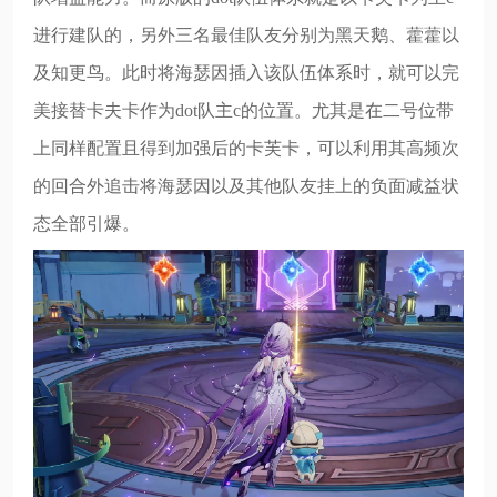
进行建队的，另外三名最佳队友分别为黑天鹅、藿藿以
及知更鸟。此时将海瑟因插入该队伍体系时，就可以完
美接替卡夫卡作为dot队主c的位置。尤其是在二号位带
上同样配置且得到加强后的卡芙卡，可以利用其高频次
的回合外追击将海瑟因以及其他队友挂上的负面减益状
态全部引爆。