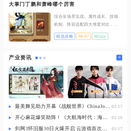
逻、置业、资源收集等全部城内玩
大掌门丁鹏和萧峰哪个厉害
多余卡牌只能走第三方收藏渠道，
法。领地攻讨的城池需要角色等级
不存在游戏内点对点邮寄或者金币
综合全场景实战、属性成长、技能
提升至32级解锁，在游戏主界面点
置换的途径。想要顺利把谜境卡片
机制、阵容适配四大维度对比，大
击下方征战按钮，展开侧边菜单栏
卖出合理价格，首先要分清卡牌稀
掌门原版萧峰整体实力强于丁鹏，
后选中领地攻讨选项，就能打开城
精选攻略
08-07
Milaiy
有等
丁鹏仅在流血特化体系、单点持续
池列表页面，列表内桃源村、宛
输出赛道存在局部优势，综合泛用
城、洛阳、荆州等城池处于未解锁
性、推图、血战、论剑多模式对局
+
产业资讯
状态时，必须逐个击败城池守关
均是萧峰更适配绝大多数养成阵
BOSS，通关该城池关卡，解锁图标
容。先从基础四维成长与缘分体系
之后，点击城池图标即可进入城
拆解二者差距，萧峰作为老牌甲级
内，派遣武将开启巡逻挂机模式。
全能弟子，初始总属性与等级成长
总值稳居甲级前五，血、攻、防、
内四项数值均衡无明显短板，101级
最美舞见助力开幕《战舰世界》ChinaJoy首日精彩碰撞
02-17
成型后内力成长优势突出，搭配多
开心麻花爆笑助阵！《大航海时代：海上霸主》亮相China Joy
02-16
组易激活的缘分羁绊，天龙三兄弟
上阵提升高额气血，装备打狗棍直
剑网3怀旧服30日火爆开启 云游戏首次亮相CJ打造舒适畅玩体验
02-17