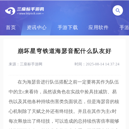
首页
资讯中心
手游下载
应用软件
手
崩坏星穹铁道海瑟音配什么队友好
来源：三座标手游网
时间：2025-08-14 14:37:24
在为海瑟音进行队伍搭配之前一定要将其作为队伍
中的主c来看待，虽然该角色在实战中捡具挂减防、易
伤以及其他各种持续伤害类负面状态，但是海瑟音的核
心机制除了天赋之外还有终结技。并且在其作为主c时
每次释放出了终结技，可以造成的总持续伤害倍率能够