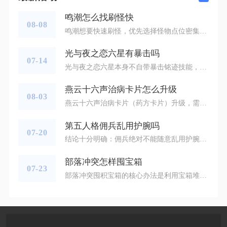
鸣潮怎么找刷怪快
08-08
鸣潮想要快速刷怪，优先选择怪物点位密集、靠近传送锚点的闭环跑图路线，结合错位信标标记点位、范围输出角色清场，区分普通野怪、红名精英怪与讨伐强敌的刷新规则，就能大幅压缩跑图赶路时间，提升整体刷怪效率。优先以锚点作为路线起止点，避开需要长途爬山、复杂迂回的地形，尽量挑选地势平坦开阔的区域，减少飞行、攀爬带来的时间损耗，同时根据自身需求区分刷取目标，刷声骸优先找红名精英，刷角色突破材料锁定对应属性怪物聚集区，刷贝币与普通素材选择野怪集群区域，不要在零散孤立的怪物点位反复来回传送，避
光与夜之恋六星有暴击吗
07-14
光与夜之恋六星本身不自带暴击铭迹技能，无法原生触发暴击效果，暴击属于五星灵犀专属铭迹技能，六星卡牌只能依靠搭配五星暴击卡组队实现暴击输出，自身不存在独立暴击触发机制。星级划分铭迹技能有明确界限，六星灵犀解锁的专属铭迹为头脑风暴与群攻，这两类技能偏向群体持续伤害，覆盖多目标泡泡，而暴击、狙击铭迹仅开放给五星灵犀，四星灵犀则仅有群攻、灵光一现、伤害加成三类铭迹，不同星级卡牌的技能池完全隔离，不存在六星卡通过升级、叠花解锁暴击铭迹的途径，即便六星完成多轮叠花、拉满等级与二段光影，铭
燕云十六声治病卡片怎么升级
08-03
燕云十六声治病卡片（药方卡片）升级，需要收集同名药方残页，在营生悬壶界面消耗残页完成升阶，同时要提升悬壶造诣解锁卡片等级上限，二者缺一不可。治病卡片也就是悬壶玩法里的各类药方卡牌，升级后会直接提升理疗伤害、护盾厚度、丹心回复等核心属性，解锁更高阶效果，用来应对大世界重症NPC以及多人会诊中的高难度病症，低等级卡片面对高抗性疾病会出现伤害刮痧、治疗流程拉长等问题，只有完成升级才能发挥完整实力。同名药方残页是卡片升级的核心素材，主要获取渠道为营生养成商店的药方礼盒，该商店会周期性
第五人格佣兵乱用护腕吗
07-20
结论十分明确：佣兵绝对不能随意乱用护腕，护腕作为佣兵唯一的核心手持道具，每一次消耗都会直接影响整局的救人节奏、牵制容错以及开门战的运营空间，胡乱释放护腕是低分段佣兵胜率低迷的核心原因之一，高阶对局里佣兵的护腕消耗节奏甚至会被监管者重点预判，一旦出现滥用行为，很容易直接葬送团队的优势局面。佣兵固定开局仅有3次护腕使用次数，搭配5秒的固定冷却机制，道具总量稀缺且没有快速补充渠道，很多玩家会陷入误区，只要身边存在墙体就自动开启护腕持续乱跑，赶路、无压力修机时触发弹射，或是监管者距离
部落冲突怎样囤宝箱
07-23
部落冲突囤积宝箱的核心办法是利用宝箱堆叠机制，暂停手动开箱，持续完成联机对战、部落赛事来累积宝箱数量，同时区分野外宝石箱、对战寻宝宝箱以及月度猪猪资源箱的囤积规则，避免因机制误判造成奖励清空，只要把控好存储上限与开箱节奏，就能一次性批量领取海量物资。首先要分清不同宝箱的底层规则，野外随机刷新的宝石宝箱存在数量限制，村庄内同一时段仅能保留一个，一旦新宝箱刷新，旧宝箱会直接被覆盖，这类宝箱无法长期囤积，必须优先处理，而联机寻宝活动产出的对战宝箱支持数量堆叠，每日获取额度不会随登录