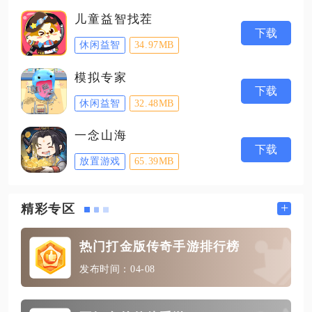
儿童益智找茬
下载
休闲益智
34.97MB
模拟专家
下载
休闲益智
32.48MB
一念山海
下载
放置游戏
65.39MB
+
精彩专区
热门打金版传奇手游排行榜
发布时间：04-08