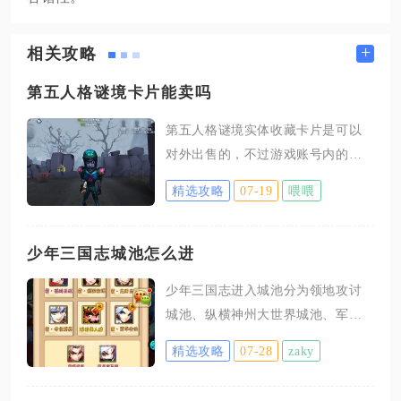
+
相关攻略
第五人格谜境卡片能卖吗
第五人格谜境实体收藏卡片是可以
对外出售的，不过游戏账号内的虚
拟卡牌道具无法在游戏内直接交易
精选攻略
07-19
喂喂
流通，只有线下实体卡牌能够进入
二手交易市场自由流转。谜境系列
属于卡游官方发行的实体收藏卡
少年三国志城池怎么进
牌，本身没有官方内置的拍卖行系
少年三国志进入城池分为领地攻讨
统，玩家无法在游戏客户端里上
城池、纵横神州大世界城池、军团
架、拍卖这类卡片，所有买卖行为
城池三类，对应不同入口，达成等
都需要在线下收藏平台或者卡牌交
精选攻略
07-28
zaky
级或者联盟条件后，从指定界面跳
易社区完成，这也是多数收藏类实
转就能进入对应城池空间，解锁巡
体周边统一的流通规则，想要出手