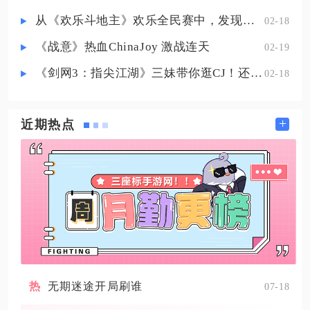
接解锁20%攻击加成，萧氏父
从《欢乐斗地主》欢乐全民赛中，发现拓盘全民电竞的新蓝海
02-18
《战意》热血ChinaJoy 激战连天
02-19
《剑网3：指尖江湖》三妹带你逛CJ！还有惊喜嘉宾现场约定你！
02-18
+
近期热点
无期迷途开局刷谁
07-18