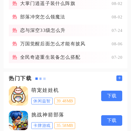
大掌门逍遥子装什么阵旗
08-02
部落冲突怎么领魔法
08-02
恋与深空33级怎么升
07-24
万国觉醒后面怎么才能有披风
08-06
全民奇迹重生装备怎么搭配
07-20
+
热门下载
萌宠娃娃机
下载
休闲益智
39.48MB
挑战神箭部落
下载
卡牌游戏
35.58MB