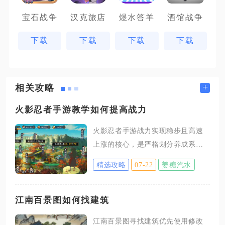
宝石战争
汉克旅店
煜水答羊
酒馆战争
下载
下载
下载
下载
+
相关攻略
火影忍者手游教学如何提高战力
火影忍者手游战力实现稳步且高速
上涨的核心，是严格划分养成系统
优先级，把稀缺资源集中投入饰
精选攻略
07-22
姜糖汽水
品、忍具、装备三大高战力板块，
同步完成通灵兽、忍者升星、勾玉
镶嵌的常态化养成，再依靠每日固
江南百景图如何找建筑
定玩法囤积养成材料，拒绝资源分
江南百景图寻找建筑优先使用修改