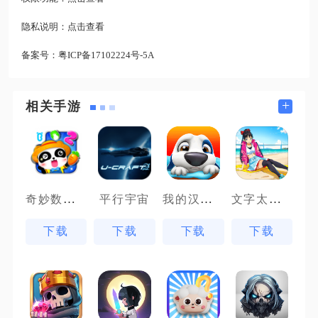
隐私说明：
点击查看
备案号：
粤ICP备17102224号-5A
+
相关手游
奇妙数字农场
我的汉克狗
文字太疯狂
平行宇宙
下载
下载
下载
下载