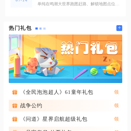
单纯在鸣潮大世界跑图赶路、解锁地图点位、采集野外物资不消耗每日养成体力（结晶波片），仅空中翱翔、持续游泳会消耗专属行动耐力条，二者资源体系完全独立，不会互相占用，是大世界自由探索的核心设定。很多刚入坑的玩家容易混淆两种资源，误以为跑图会损耗每日240点的养成体力，进而不敢长时间扫图收集宝箱、声匣与采集素材，实际两种资源的消耗场景划分清晰，日常跑图开荒几乎不存在资源限制，可无间断穿梭整张地图，冲刺、滑铲、钩索攀爬、平地奔跑全程没有耐力阻断机制，不用中途停下等待资源恢复，大幅降低
+
热门礼包
《全民泡泡超人》61童年礼包
战争公约
《问道》星界启航超级礼包