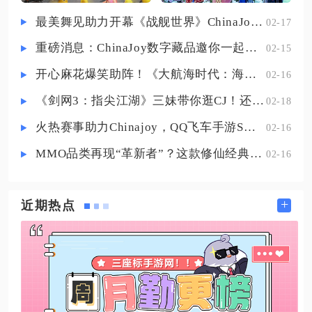
多余词条再补强攻与掌控，避免堆
最美舞见助力开幕《战舰世界》ChinaJoy首日精彩碰撞
02-17
砌强防、血量这类偏向肉搏的属
重磅消息：ChinaJoy数字藏品邀你一起评选
02-15
性，防止战法伤害出现明显缺口。
选择四强壮一强攻一掌控的核心原
开心麻花爆笑助阵！《大航海时代：海上霸主》亮相China Joy
02-16
因在于，强壮是直接提升战法伤害
《剑网3：指尖江湖》三妹带你逛CJ！还有惊喜嘉宾现场约定你！
02-18
的核
火热赛事助力Chinajoy，QQ飞车手游S联赛明星挑战赛8月1日打响！
02-16
MMO品类再现“革新者”？这款修仙经典IP产品在尝试破局
02-16
+
近期热点