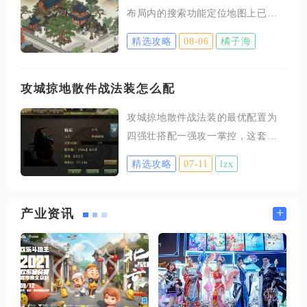
散消耗带来的战力停滞问题，多数
布局内的搜索功能定位地图上已摆
玩家战力差距并非投入时间多少，
放建筑，依靠营造界面筛选功能查
而是资源分配方向错误，找准投入
精选攻略
08-06
橘子海
找仓库内闲置建筑，结合任务指引
重点后，同等肝度下战力提升幅度
寻找剧情专属建筑，三种方式搭配
会拉开明显差距。装备作为战力基
能够覆盖绝大多数查找场景。进入
攻城掠地散件战法装怎么配
础板块，无需所有部位同步平均强
对应州府界面，点击左下角府印图
化，武器和戒指两个部位属性加成
攻城掠地散件战法装的最优配置为
标打开菜单，选择修改布局选项，
远高于其余位置，优先将这两处强
四强壮搭配一强攻一掌控，这套属
界面上方会弹出搜索输入框，直接
化至橙色高阶水平，再逐步补齐全
性组合可以在无成套紫装的前提
输入目标建筑完整名称，系统会快
精选攻略
07-11
lzx
身
下，把战法爆发拉满，同时保留基
速列出当前城池内所有同名建筑，
础的抗伤能力，适配绝大多数战法
点击条目画面会自动平移至建筑所
输出武将。这套散件组合完全对标
+
产业资讯
在坐标，无需手动拖动整张地图四
朱雀套装的输出逻辑，不需要集齐
处搜寻。对于名称相近的装饰类建
完整套装图纸，依靠野外征战掉落
筑，输入关键词即可批量筛选，适
的散装就能成型，是前期过渡与卡
合布局调整时快速定位分散在地块
副本时性价比最高的出装方案。装
备洗炼优先把强壮属性拉满四星，