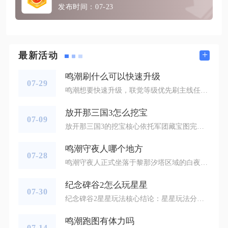
发布时间：07-23
+
最新活动
鸣潮刷什么可以快速升级
07-29
鸣潮想要快速升级，联觉等级优先刷主线任务、漂泊日志和大世界探索内容，角色等级集中刷模拟领域副本，空余体力搭配讨伐强敌和限时玩法，合理分配体力资源就能拉开等级差距。账号层面的联觉等级决定大部分玩法解锁条件，开荒阶段优先做完主线潮汐任务，主线给出的联觉经验体量远超野外刷怪，前期跟着主线流程推进，不用分散精力探索地图多余区域，就能轻松提升等级；当主线出现等级门槛无法继续推进时，优先做完伴星任务、危行任务以及纪闻支线任务，接着完成索拉指南里面的每日委托，把活跃度拉满领取漂泊日志奖励，
放开那三国3怎么挖宝
07-09
放开那三国3的挖宝核心依托军团藏宝图完成完整流程，需先加入军团、修复藏宝图碎片，解读线索找到对应交互点位点击锄头图标即可完成挖掘，副本地图还存在无藏宝图的隐藏点位可额外获取资源。想要正常解锁全部挖宝点位，需要先达成等级门槛开启军团系统，未加入军团会直接缺失一条主城专属宝藏点位，前期无法拿到完整藏宝图产出。军团藏宝图依靠全体成员捐献材料提升修复进度，捐献材料可通过每日军团任务、日常副本扫荡稳定获取，军团藏宝图等级会随累计捐献总量提升，等级越高单次挖掘产出稀有坐骑、元宝、高级招募
鸣潮守夜人哪个地方
07-28
鸣潮守夜人正式坐落于黎那汐塔区域的白夜荒滩东侧高地，该点位紧邻荒滩传送锚点，是野外精英BOSS点位，也是玩家刷取雷系进阶养成材料、噩梦级声骸的核心目标点位。从荒滩传送锚点出发，朝着东北方向沿着碎石坡持续行进，途经成片枯木与断裂岩壁后，能够看见一片被淡紫色雾霭笼罩的圆形战斗平台，守夜人固定在此平台刷新，平台边缘存在多处高低落差地形，既可以用来拉扯BOSS技能，也容易出现角色坠落判定，实战阶段需要持续把控站位范围。该BOSS属于夜行特性怪物，不会随地图昼夜交替变更位置，但在雾霭环
纪念碑谷2怎么玩星星
07-30
纪念碑谷2星星玩法核心结论：星星玩法分为定点收集、双指绘制星光图案、双人联动聚星三类，全关卡无固定绘制标准答案，把控双指触控节奏、依托建筑机关站位、遵循对称绘制逻辑，即可完成全部星星互动通关，该玩法集中分布在第二章、第三章、第九章、第十四章四大核心关卡。纪念碑谷2星星玩法依托专属星台机关触发，游戏内分为两类星台载体，第一类为中心开孔巨型星台，分布在前中期关卡玄关、学堂场景，操控萝尔或女儿走到星台平台站位后，角色会自动取出帽子吸纳孔洞溢出的星光，无需手动触控，只需调整建筑旋转角
鸣潮跑图有体力吗
07-14