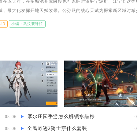
置在应天府，在多城池开荒阶段也可以临时派驻宁波府、江宁县这类
城，最大化发挥开地天赋效果。公孙跃的核心天赋为探索新区域时减
降低开地所需工人数量，搭配专属珍宝常胜月杖后，还能直接缩短地
-13
小编：武汉裴珠泫
摩尔庄园手游怎么解锁水晶粽
08-06
0
全民奇迹2骑士穿什么套装
08-06
0