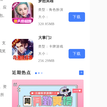
梦想英雄
、应
类型：角色扮演
包。
下载
大小：
320.85MB
大掌门2
、支
类型：卡牌游戏
成奖
下载
大小：
256.29MB
+
近期热点
。资
，所