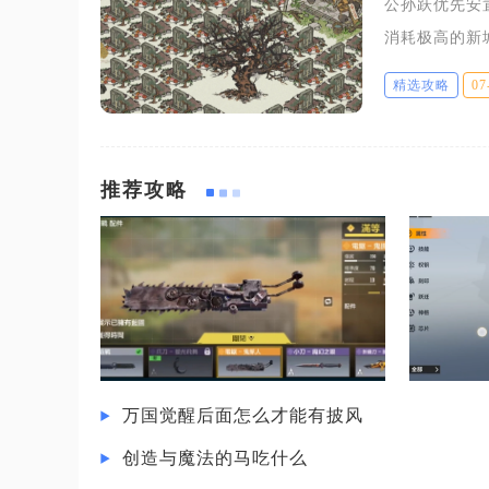
公孙跃优先安
消耗极高的新
钱本金，同时
精选攻略
07
锁进度，这一
推荐攻略
万国觉醒后面怎么才能有披风
创造与魔法的马吃什么