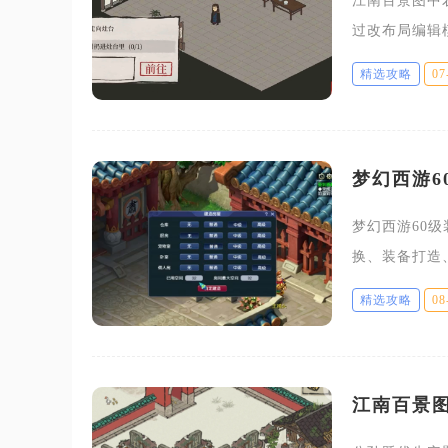
江南百景图中
过改布局编辑
收少量建造消
精选攻略
07
调整城建规划
梦幻西游6
梦幻西游60
换、装备打造
能拿到带特技
精选攻略
08
根据自身需
江南百景