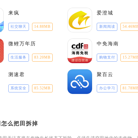
来疯
爱澄城
社交聊天
14.88MB
新闻阅读
54.46M
微鲤万年历
中免海南
生活服务
83.20MB
购物支付
15.27M
测速君
聚百云
系统安全
85.52MB
办公学习
81.78M
图怎么把田拆掉