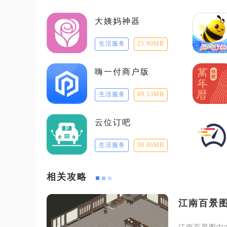
大姨妈神器
生活服务
25.90MB
嗨一付商户版
生活服务
89.53MB
云位订吧
生活服务
98.86MB
相关攻略
江南百景