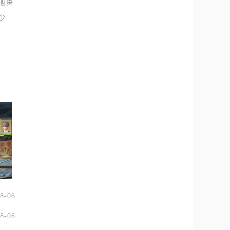
地块
少铜
块解
8-06
8-06