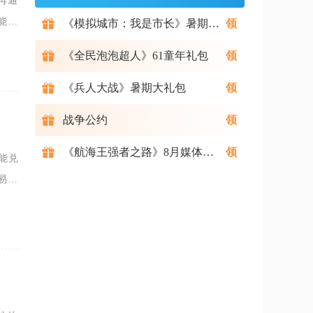
再通
能回
《模拟城市：我是市长》暑期礼包
初次
《全民泡泡超人》61童年礼包
《兵人大战》暑期大礼包
战争公约
《航海王强者之路》8月媒体礼包
能兑
易则
，可