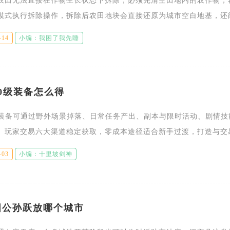
农田无法直接在作物生长状态下拆除，必须先清空田地内的农作物，
模式执行拆除操作，拆除后农田地块会直接还原为城市空白地基，还
耗的基础资源，这是调整城市生产布局最常用的操作方式。很多玩家
-14
小编：我困了我先睡
0级装备怎么得
级装备可通过野外场景掉落、日常任务产出、副本与限时活动、剧情技
、玩家交易六大渠道稳定获取，零成本途径适合新手过渡，打造与交
、高属性的极品装备，不同渠道产出的装备品质、获取效率差异明显
-03
小编：十里坡剑神
图公孙跃放哪个城市