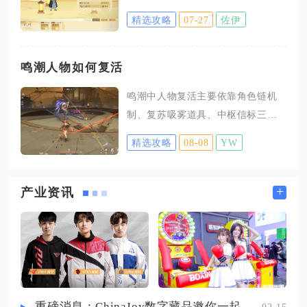
允许玩家私下线下交易铜币换取现
解锁打柿子树挑战任务，打开底部
精选攻略
07-27
佐伊
实货币，官方藏宝阁仅支持出售角
营造面板，切换至植物装饰分类即
色、稀有道具，无法直接上架铜币
可找到柿子树建造图标，建造时必
变现人民币。很多玩家容易混淆寄
鸣潮人物如何复活
须将树木紧贴人工湖水域摆放，最
售和藏宝阁两个功能，寄售是游戏
少保留一格相邻湖面，若完全脱离
鸣潮中人物复活主要依靠角色链机
内货币互通渠道，打开商城右下角
湖水则无法触发后续摘柿子交互。
制、复苏吸雾道具、中枢信标三类
寄售面板即可操作，角色达到基础
该地图推荐摆放点位为寺庙
途径，不同复活方式适用场景存在
等级门槛就能上架铜币，系统会根
精选攻略
08-08
YW
明确区分，战斗内优先使用角色被
据服务器供需生成实时浮动汇率，
动与复活道具，战斗结束后依靠中
玩家自行设定想要兑换的绑定纹玉
枢信标完成全员状态重置。部分辅
+
产业资讯
数量，成交后会扣除固定比例手续
助共鸣者拥有战斗内复活队友的能
费，所得绑玉仅能在商城购买指定
力，白芷达到五链解锁对应被动效
外观、庄园道具和部分消耗品，无
果，队伍中白芷处于可行动状态
法转出游戏兑换现金。铜币不能直
时，其他队友进入战斗不能状态就
会被立刻复活并回满全部生命值，
该被动存在内置冷却周期，一场长
重磅消息：ChinaJoy数字藏品邀你一起评选