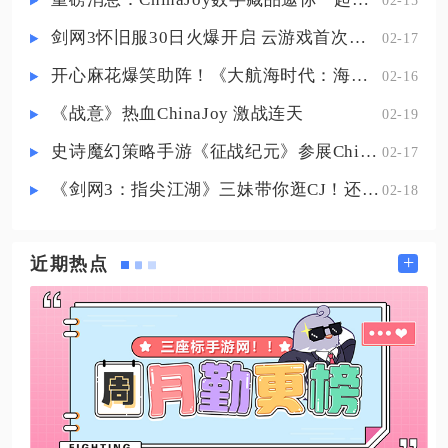
02-15
时间战斗只能触发有限次数，白芷
剑网3怀旧服30日火爆开启 云游戏首次亮相CJ打造舒适畅玩体验
02-17
自身阵亡后此被动将无法生效，无
法复活自己。维里奈的机制偏向致
开心麻花爆笑助阵！《大航海时代：海上霸主》亮相China Joy
02-16
死免疫，为队伍挂上对应增益后，
《战意》热血ChinaJoy 激战连天
02-19
队
史诗魔幻策略手游《征战纪元》参展ChinaJoy，SLG与放置融合玩法来袭
02-17
《剑网3：指尖江湖》三妹带你逛CJ！还有惊喜嘉宾现场约定你！
02-18
+
近期热点