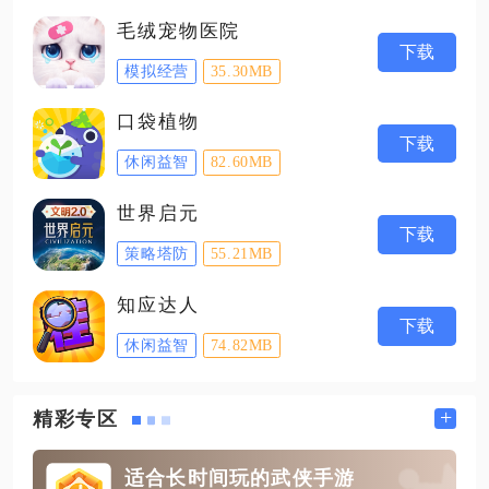
毛绒宠物医院
下载
模拟经营
35.30MB
口袋植物
下载
休闲益智
82.60MB
世界启元
下载
策略塔防
55.21MB
知应达人
下载
休闲益智
74.82MB
+
精彩专区
适合长时间玩的武侠手游