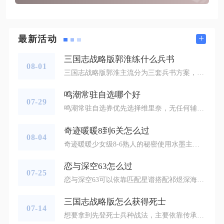
+
最新活动
三国志战略版郭淮练什么兵书
08-01
三国志战略版郭淮主流分为三套兵书方案，九变体系是绝大多数阵容的通用选择，军形体系适合前排承伤玩法，虚实体系仅适合高红配置用来补充输出能力，三套兵书要结合队伍结构、携带战法灵活选用，不能直接照搬固定搭配。郭淮凭借自带的指挥减伤战法，是平民盾兵队伍里性价比极高的工具人，兵书的核心思路是放大团队保护能力，再根据战法方向调整细节加点，混搭属性很容易让武将作用大打折扣，整套玩法需要把兵书、战法、属性加点三者相互配合，才能把减伤机制完全发挥出来。走团队辅助路线时，九变兵书为最优选择，第一
鸣潮常驻自选哪个好
07-29
鸣潮常驻自选券优先选择维里奈，无任何辅助角色的所有玩家都应首选，已有维里奈再根据队伍输出缺口挑选安可、凌阳、卡卡罗、鉴心，这套选择逻辑适配开荒、深渊、大世界全部场景，兼顾短期开荒舒适度与长期高难副本保值能力，不会出现角色后期闲置浪费资源的情况。维里奈作为常驻池唯一全能治疗增伤辅助，零命即可完整解锁全部核心功能，没有高额命座门槛，共鸣变奏技能切人瞬间为全队持续回血，共鸣解放能叠加全队攻击加成与元素伤害加深，协奏充能速度在全游戏辅助里处于顶尖水准，大世界跑图清理零散怪物时，切出维
奇迹暖暖8到6关怎么过
08-04
奇迹暖暖少女级8-6熟人的秘密使用水墨主题礼服搭配，配合对应克制技能即可稳定拿到S评级通关，同时区分氪金顶配套装搭配与无氪平民两套方案，适配不同收藏进度的搭配需求。该关卡核心搭配标签为中式现代水墨礼服，评分权重优先华丽、优雅、成熟，其次为性感与清凉，NPC固定释放暖暖的微笑、挑剔的目光、真爱之吻、灰姑娘时钟四类减分技能，搭配时优先携带暖暖的微笑、免疫挑剔、迷人飞吻、沉睡魔咒，开局释放微笑提升基础分数，NPC放出挑剔目光时立刻开启免疫挑剔抵消扣分，后半段使用飞吻拉高额外得分，沉
恋与深空63怎么过
07-25
恋与深空63可以依靠匹配星谱搭配祁煜深海套装，优先集火每一波狂化流浪体，合理留存爆发技能把控虚弱输出窗口稳定通关。63层分为三轮敌人，前两轮为多波流浪体集群，第三轮同时出现雷龙BOSS与狂化小怪，难点在于狂化单位高额增伤、BOSS频繁无敌帧与锁血护盾，多数玩家卡关根源是盲目清理普通怪物，浪费爆发技能，没能及时击杀狂化目标获取全局攻击增益。战前配置优先对齐关卡指定星谱，完整匹配星谱能够提升破盾效率与虚弱增伤，芯核词条舍弃收益稀释严重的虚弱词条，选择暴击、爆伤与誓约回能组合，保证
三国志战略版怎么获得死士
07-14
想要拿到先登死士兵种战法，主要依靠传承麴义武将卡，再配合限时活动兑换，普通招募无法直接解锁该兵种战法，同时还能通过演练玩法补齐多张战法卡牌，快速完成满级养成。先登死士属于弓兵专属进阶兵种，是弓兵阵容的核心战法，整个获取流程分为武将获取、战法传承、卡牌补充三个环节，平民玩家也可以稳步集齐整套资源，不需要大量氪金抽卡。首先要获取核心武将麴义，这名武将可以通过名将卡包、割据卡包以及各类限时招募卡包抽取，没有赛季限制，常驻在常规卡池当中。抽到麴义之后，进入武将页面找到传承功能，消耗这