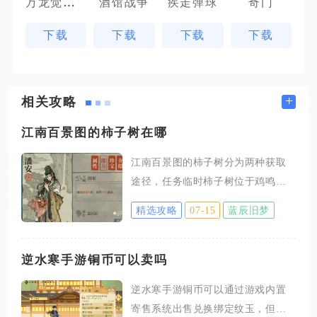
万龙觉醒魔兽战场
酒馆战争
疾走弹球
奇门
下载
下载
下载
下载
+
相关攻略
江南百景图的柿子树在哪
江南百景图的柿子树分为两种获取
途径，任务临时柿子树位于鸡鸣山
星宿角宿·下南门关卡地图内，永久
精选攻略
07-15
蓝辰旧梦
可摆放的大柿子树通过角宿·下观星
进度奖励领取，日常城市营造栏无
法直接解锁普通柿子树。鸡鸣山南
逆水寒手游铜币可以卖吗
门关卡内的柿子树属于任务专属临
逆水寒手游铜币可以通过游戏内置
时景观，进入该地图后先完成前置
寄售系统出售兑换绑定纹玉，但不
寺中湖景任务，摆放满35个人工湖