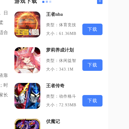
+
游戏下载
。日
王者nba
柔
类型：体育竞技
下载
适合
大小：61.36MB
萝莉养成计划
类型：休闲益智
下载
大小：343.1M
依靠
；时
王者传奇
家长
类型：动作格斗
下载
大小：72.93MB
伏魔记