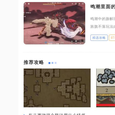
鸣潮里面
鸣潮中的旗帜
旌旗不落玩法
就能高效利用
精选攻略
07
率。召唤
推荐攻略