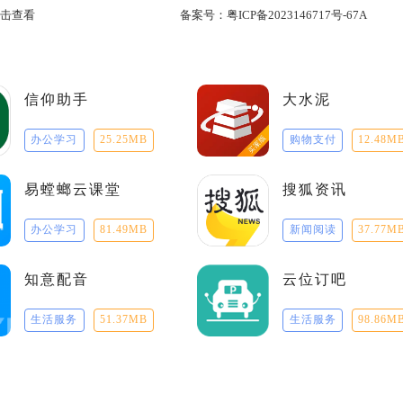
击查看
备案号：
粤ICP备2023146717号-67A
信仰助手
大水泥
办公学习
25.25MB
购物支付
12.48M
易螳螂云课堂
搜狐资讯
办公学习
81.49MB
新闻阅读
37.77M
知意配音
云位订吧
生活服务
51.37MB
生活服务
98.86M