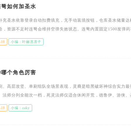
连弩如何加圣水
补充圣水依靠登录自动扣费填充，无手动装填按钮，仓库圣水储量达
给，资源不足时连弩会维持空弹失效状态。连弩内置固定1500发弹药
应固定圣水消耗标准，1级单次填满需5万圣水、2级6万、3级7万、
-10
小编：叶赫凛凛子
神哪个角色厉害
刷、高层攻坚、单刷组队全场景表现，灵裔是暗黑破坏神综合实力最
、法师分列全能次一档，死灵法师仅适合休闲开荒，德鲁伊、游侠、
势场景，不存在能适配所有玩法的单一天花板角色，强度评判必须结
-19
小编：zaky