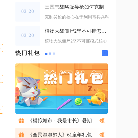
三国志战略版吴枪如何克制
03-20
克制吴枪的核心在于利用弓兵兵种
植物大战僵尸2坚不可摧怎么过
03-20
植物大战僵尸2坚不可摧模式核心
B
+
热门礼包
B
B
《模拟城市：我是市长》暑期礼包
《全民泡泡超人》61童年礼包