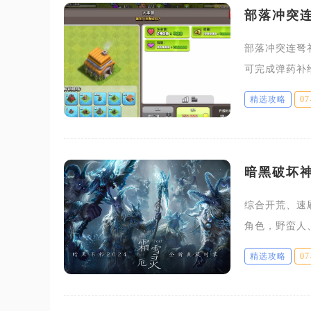
部落冲突
部落冲突连弩
可完成弹药补
量，不同等级对
精选攻略
07
万
暗黑破坏
综合开荒、速
角色，野蛮人
军各有细分强
精选攻略
07
家目标、装备