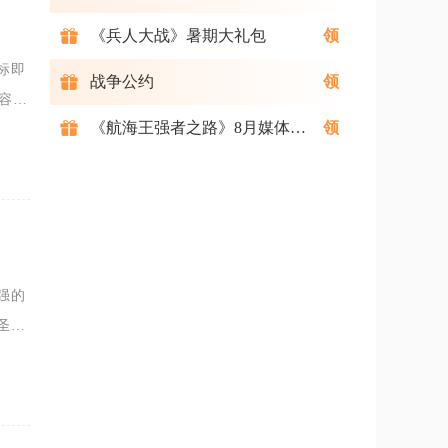
《兵人大战》暑期大礼包
标即
战争公约
容
《航海王强者之路》8月媒体礼包
4级8
强的
圣教
合玩