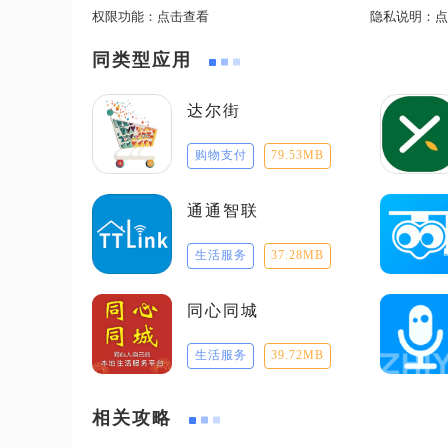
权限功能：
点击查看
隐私说明：
点
同类型应用
达尔街
购物支付
79.53MB
通通智联
生活服务
37.28MB
同心同城
生活服务
39.72MB
相关攻略