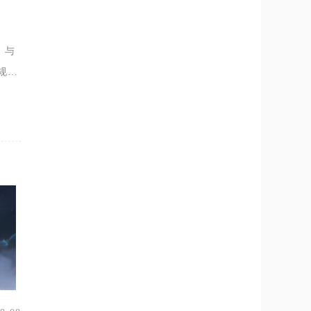
）与
规则
效