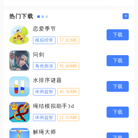
+
热门下载
恋爱季节
下载
模拟经营
57.82MB
问剑
下载
角色扮演
95.60MB
水排序谜题
下载
休闲益智
45.56MB
绳结模拟助手3d
下载
休闲益智
21.25MB
解绳大师
下载