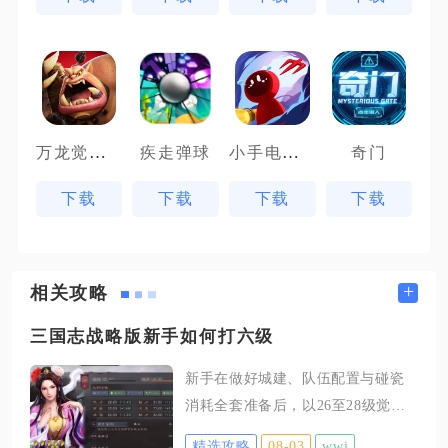
万龙觉醒魔兽战场
小手电大派对
疾走弹球
奇门
下载
下载
下载
下载
+
相关攻略
三国志战略版新手如何打六级
新手在做好城建、队伍配置与碰瓷
消耗全套准备后，以26至28级觉醒
三将主力搭配碰瓷队、清扫队分批
精选攻略
08-03
wwj