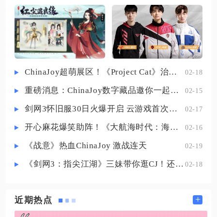
升经验倍率；古老的经验魔药属于
人物修炼包含攻击修炼、防御修
特殊增益道具，能够和普通双倍经
炼、法术修炼、抗法修炼、猎术修
验药水同时生效，两种加成可以共
炼五类，每一类都拥有固定加成规
存。龙用经验药水遵循相同规则，
则。
各类龙经验药水彼此覆盖，无法叠
加倍率。很多玩家容易混淆药水叠
ChinaJoy超萌展区！《Project Cat》治愈猫咪吸引一众铲屎官
02-18
加规则，频繁连续喝下多瓶普通双
重磅消息：ChinaJoy数字藏品邀你一起评选
02-15
倍经验药水，造成大量道具浪费。
游戏内的普通经验药水分为多个款
剑网3怀旧服30日火爆开启 云游戏首次亮相CJ打造舒适畅玩体验
02-17
式，外观与持续时长存在区别，但
开心麻花爆笑助阵！《大航海时代：海上霸主》亮相China Joy
02-16
《战意》热血ChinaJoy 激战连天
02-19
《剑网3：指尖江湖》三妹带你逛CJ！还有惊喜嘉宾现场约定你！
02-18
+
近期热点