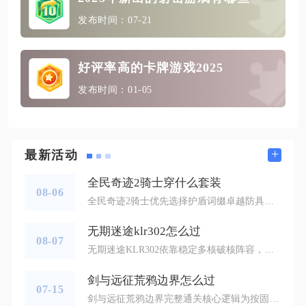
发布时间：07-21
好评率高的卡牌游戏2025
发布时间：01-05
+
最新活动
全民奇迹2骑士穿什么套装
08-06
全民奇迹2骑士优先选择护盾词缀卓越防具套装作为毕业搭配，PVE副本以全套护盾六件套为主，PVP竞技可以采用护盾四件套搭配其他功能防具二件套灵活组合，武器搭配锋利词缀，饰品选择穿刺套装补齐输出短板。骑士定位团队前排坦克，核心思路是优先保障承伤能力，依靠套装被动吸收伤害、濒死回血，再利用装备词缀弥补自身输出偏弱的短板，整套搭配可以适配恶魔广场、首领挑战、多人团战等绝大多数玩法场景。前期升级阶段不用追求高阶卓越套装，普通紫色过渡套装即可满足日常挂机与主线任务，资源不必消耗在低阶装备
无期迷途klr302怎么过
08-07
无期迷途KLR302依靠稳定多核破核阵容，把控小怪刷新节奏、合理分配能量资源，分阶段清理两侧精英单位即可顺利通关，核心思路为集中破核、分批清怪，避免多波带核敌人同时进场造成防线崩溃。该关卡两侧通道会交替刷新单体一核小怪，中期同步生成多核甲壳精英，精英单位存活期间持续对防线施压，一旦放任复数精英同时输出，很容易出现禁闭者暴毙、神智快速流失的问题，因此阵容必须兼顾远程破核、范围清杂与持续续航，优先选择法露儿、海拉搭配赫卡蒂、哈梅尔的常规组合，练度不足的情况下可借助助战补齐核心输出
剑与远征荒鸦边界怎么过
07-15
剑与远征荒鸦边界完整通关核心逻辑为按固定顺序操作轨道转盘与冤魂鬼炮清除路障木桶，搭配通用光法续航阵容搭配高输出遗物即可无压力通关，无需高练度限定英雄，严格遵循地图数字路线标记推进就能解锁全部宝箱并击败最终BOSS，全程无卡关难点，新手和平民都能一次性完成副本全收集。进入荒鸦边界起点后优先沿左侧通道清理三组前置小怪，每场战斗结束优先拾取攻击、急速、暴击类紫色遗物，冰剑、火剑、日月石为优先级最高的三件遗物，能够大幅降低后续精英与BOSS战的输出压力，副本难度会根据首次进图队伍战力