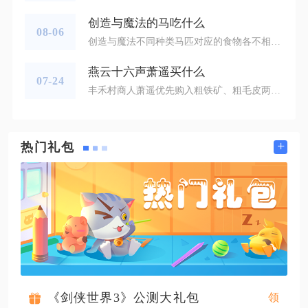
创造与魔法的马吃什么
08-06
创造与魔法不同种类马匹对应的食物各不相同，普通灰马使用胡萝卜或者小麦驯服，蓝马、红马、黑马需要专属合成饲料，已经捕捉完成的坐骑无需持续喂食维持生存，只有野外眩晕状态下的马匹，投喂对应食物才能提升好感完成捕捉。贝雅大陆分布多种马匹坐骑，很多新手容易混淆食物种类，直接投喂原材料捕捉高阶马匹会没有效果，只有严格匹配对应饲料，才能稳定提升驯服进度，避免材料白白消耗。想要顺利捕捉马匹，首先分清目标马匹品种，提前备齐材料制作饲料，同时准备木棒和坐骑鞍，整套道具齐全再前往马匹刷新点位。普通
燕云十六声萧遥买什么
07-24
丰禾村商人萧遥优先购入粗铁矿、粗毛皮两类周限材料，剩余通宝按需采购烹饪、打造配套生活物资，提升叠音养成效率，兼顾通宝赚取渠道拓展。粗铁矿与粗毛皮是全流派叠音升级的刚需素材，萧遥店铺每周各限购一百份，该库存和开封萧远杂货商独立分开，两处全部清空可快速补齐叠音强化缺口，不用花费大量时间野外采集矿石与兽皮。叠音系统会直接放大角色外攻、会心等核心输出属性，每一层升级都能稳定提升副本、擂台实战伤害，长期积攒两套材料能省去反复跑图刷取资源的流程，新手和成型输出流派都需要优先囤满这两样物资
+
热门礼包
《剑侠世界3》公测大礼包