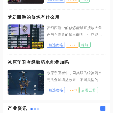
次进攻克制型六级地，可稳定低战
损拿下六级土地，不会出现大面积
翻车与兵力白耗的情况。六级地存
梦幻西游的修炼有什么用
在两队总计三万兵力的守军，自带
梦幻西游中的修炼能够直接放大角
高等级控制、输出战法，且战斗存
色与召唤兽的输出能力、生存能
在五分钟时限，超时守军兵力会完
力，还能提升封印命中、抗封以及
整刷新，新手直接满兵单队强攻极
精选攻略
07-31
峰峰
捕捉召唤兽概率，是拉开账号强度
易出现战平、全军重伤甚至战败，
差距的核心养成内容，面板属性无
想要高效攻克，必须前置完成发育
法替代修炼带来的实战增益。修炼
冰原守卫者经验药水能叠加吗
铺垫，不能急于在主城等级不足、
分为人物修炼与召唤兽修炼两大体
兵营未升级时贸然尝试。主城需升
冰原守卫者中，同类双倍经验药水
系，不同类型修炼各司其职，无论
级至七本解锁三将完整出战，兵营
无法叠加增益效果，不同类型的经
是日常任务、副本刷本，还是帮派
至少提升五级拉高兵力上限，
验增益药水可以互相叠加。普通人
联赛、竞技对抗，修炼等级都会直
精选攻略
07-29
云卷云舒
物双倍经验药水之间相互覆盖，后
接决定战斗体验与通关效率，缺少
使用的药水会直接顶替前一瓶的增
足够修炼等级的账号，即便拥有优
益，仅延续自身持续时长，不会提
+
产业资讯
质装备，实战表现也会大打折扣。