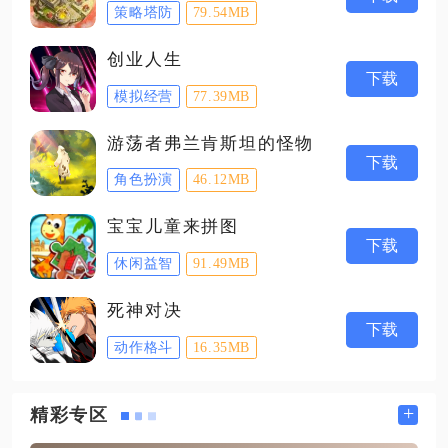
策略塔防
79.54MB
创业人生
下载
模拟经营
77.39MB
游荡者弗兰肯斯坦的怪物
下载
角色扮演
46.12MB
宝宝儿童来拼图
下载
休闲益智
91.49MB
死神对决
下载
动作格斗
16.35MB
+
精彩专区