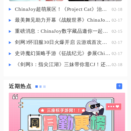
狭长，是少数同时适配纺织生产与
ChinaJoy超萌展区！《Project Cat》治愈猫咪吸引一众铲屎官
02-18
古风景观搭建的复合型地块，解锁
最美舞见助力开幕《战舰世界》ChinaJoy首日精彩碰撞
02-17
后可同时承接产业布局与景点造景
两类需求，对应典故为王献之桃叶
重磅消息：ChinaJoy数字藏品邀你一起评选
02-15
渡迎佳人，地块内原生自带垂柳、
剑网3怀旧服30日火爆开启 云游戏首次亮相CJ打造舒适畅玩体验
02-17
浅滩
史诗魔幻策略手游《征战纪元》参展ChinaJoy，SLG与放置融合玩法来袭
02-17
《剑网3：指尖江湖》三妹带你逛CJ！还有惊喜嘉宾现场约定你！
02-18
+
近期热点