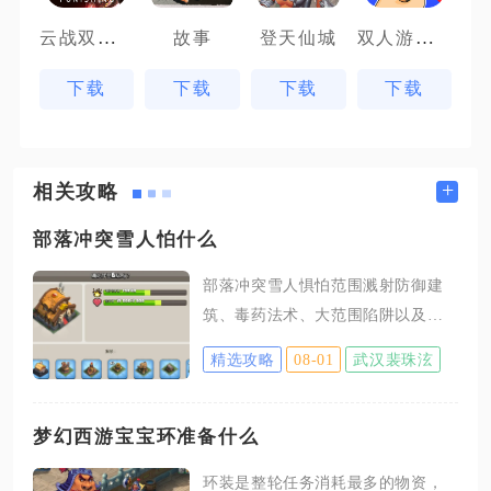
云战双帕弥什
双人游戏场
故事
登天仙城
下载
下载
下载
下载
+
相关攻略
部落冲突雪人怕什么
部落冲突雪人惧怕范围溅射防御建
筑、毒药法术、大范围陷阱以及空
军援军，多重克制手段搭配使用可
精选攻略
08-01
武汉裴珠泫
完全瓦解雪人推进流派。雪人自身
拥有不错血量，受伤后会分裂出大
量小雪人协同作战，单目标伤害很
梦幻西游宝宝环准备什么
难快速清理整套单位，而范围伤害
环装是整轮任务消耗最多的物资，