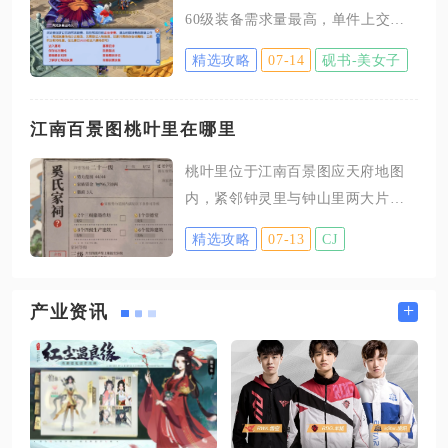
能同时打击大雪人和成群小雪人，
60级装备需求量最高，单件上交可
从根源削弱这套兵种的输出能力。
以获得2点积分，70级装备上交可获
鹰炮会优先锁定场上血量最高的大
精选攻略
07-14
砚书-美女子
得3点积分，这两类环装可以借助古
雪人，远距离持续高额溅射伤害持
董评价技能在古董商人处低价批量
续压低雪人的血量，使其来不及分
入手，也可以在摆摊区蹲守低价货
江南百景图桃叶里在哪里
裂足够小雪人就被击杀；法师塔、
源，仓库内每类装备预留五到十件
炸弹塔的持续范围伤害能快速清理
桃叶里位于江南百景图应天府地图
备用。80级环装单次上交能够拿到5
扎堆的小雪人，断掉雪人流派的主
内，紧邻钟灵里与钟山里两大片
点积分，属于冲刺高分的核心道
要输出来源，多头地狱塔同时锁定
区，是应天府中后期解锁的拓展地
具，这类装备价格偏高，只需要预
精选攻略
07-13
CJ
块，并非苏州府、桃花源或桃花村
留两三件应急即可，普通低成本跑
场景，大量玩家容易混淆同名桃系
环可以利用储备善恶点直接跳过。
区域，实际查找时只需打开应天府
+
产业资讯
花卉与乐器统一给到4点任务积分，
主城地图，往地图东侧钟山片区滑
玫瑰、竖琴、编钟属于高价品类，
动，就能在钟山里左侧看到标注桃
萧、钹这类低成本乐器可以多囤
叶里的迷雾地块。该地块以古代桃
积，平时完成抓鬼任务
叶渡典故命名，自带临河渡口地
形，整片区域河道交错，土地划分