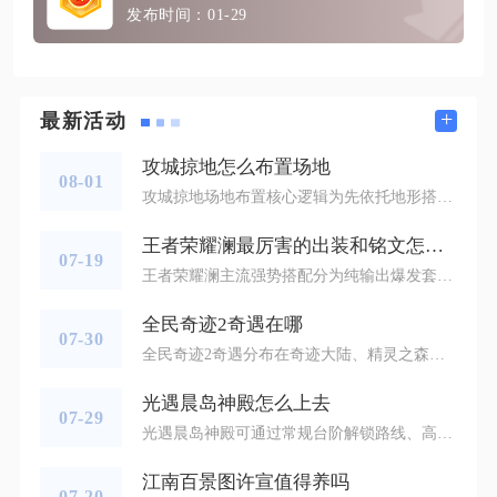
发布时间：01-29
+
最新活动
攻城掠地怎么布置场地
08-01
攻城掠地场地布置核心逻辑为先依托地形搭建多层工事封锁敌军路线，再搭配阵法、武将与幻影分层布防，兼顾城内外攻防两种场景，工事、兵种、阵型三者互相配合才能最大化防守效率。整套布置分为城外阻拦工事、城内分层守军、团战阵法站位三个核心板块，不同地图地形还要同步调整建筑排布与部队配比，避免出现火力空白或防线被单点突破的问题，同时预留机动部队的调度通道，防止敌军绕后偷袭资源建筑与主城核心。城外场地作为第一道拦截防线，所有拒马、陷阱、箭塔需要沿着敌军必经通道交错排布，主干道铺设两排连续拒马
王者荣耀澜最厉害的出装和铭文怎么搭配
07-19
王者荣耀澜主流强势搭配分为纯输出爆发套装与半肉容错套装，通用铭文选择10异变、10鹰眼、10隐匿。爆发流出装顺序为贪婪之噬、抵抗之靴、暗影战斧、破军、碎星锤、名刀·司命；半肉容错流出装顺序为贪婪之噬、抵抗之靴、暗影战斧、冰痕之握、反伤刺甲、魔女斗篷，两套方案可以根据对局阵容灵活切换，适配大部分排位与巅峰对局。这套百穿铭文能够提供稳定物理穿透与移速加成，不需要依靠暴击概率，前期刷野、河道争夺、抓人伤害稳定。部分对局想要提升续航，可以调整3个隐匿替换为夺萃，减少频繁回城补给的情况
全民奇迹2奇遇在哪
07-30
全民奇迹2奇遇分布在奇迹大陆、精灵之森、冰封峡谷、亚特兰蒂斯、埋骨沙漠、卡特鲁废墟、天使之城七大核心地图，分为NPC对话触发、场景道具交互、特定动作触发三类，全部奇遇都有转生等级门槛，未达到对应转职等级无法激活对应点位。常规奇遇集中在地图边角、墓园、海岸、废墟高台、桥洞、雕像群这类自动寻路不会抵达的隐蔽区域，部分奇遇存在线路刷新机制，单次抵达未发现交互目标时切换线路即可刷新可触发物件，是快速找齐全部奇遇的核心思路。奇迹大陆的奇遇点位集中在右上角墓园，1转100级可解锁缜密头脑
光遇晨岛神殿怎么上去
07-29
光遇晨岛神殿可通过常规台阶解锁路线、高空云层绕行捷径、矮人遁地穿墙三种方式抵达，新手优先走解锁先祖开启石阶的常规路线，独狼玩家可选择高空飞行绕开屏障，追求速通可使用矮人遁地技巧直接进入神殿区域。从遇境传送进入晨岛初始海滩后，先沿左侧礁石与沙丘前进，找到晨岛第一位常驻先祖指路蜡烛匠并完成收集，地图中央通往神殿的巨型石阶屏障才会解除，未收集对应先祖时石阶前方会出现透明光墙阻挡通行。穿过石阶后会抵达一片开阔沙漠，正前方高耸石质建筑即为晨岛神殿主体，沿石阶缓步向上即可抵达神殿正门，正
江南百景图许宣值得养吗
07-20