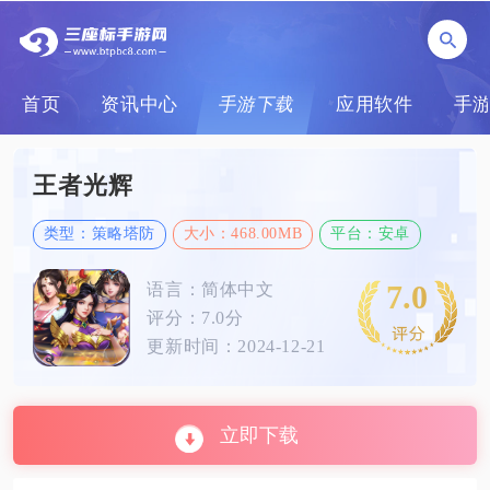
首页
资讯中心
手游下载
应用软件
手
王者光辉
类型：策略塔防
大小：468.00MB
平台：安卓
7.0
语言：简体中文
评分：7.0分
更新时间：2024-12-21
立即下载