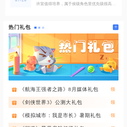
许宣值得培养，属于侯级角色里优先级很高的理财型居民，不管处于开荒阶段还是长期养老玩法，都能稳定发挥价值。许宣最大优势集中在理财属性上，满级理财数值接近不少天级理财人物，在同品级角色中竞争力突出，能够持续为城镇产出铜钱，解决建设过程中长期面临的资源短缺问题。不少玩家容易陷入误区，单纯依靠天赋把他安排在药铺工作，实际上天赋带来的额外草药收益上限偏低，很难发挥他全部实力。想要最大化许宣的收益，优先将其派驻水井、画室这类直接产出铜钱的商业建筑，搭配太极图、青铜爵等提升理财属性的珍宝，
+
热门礼包
《航海王强者之路》8月媒体礼包
《剑侠世界3》公测大礼包
《模拟城市：我是市长》暑期礼包