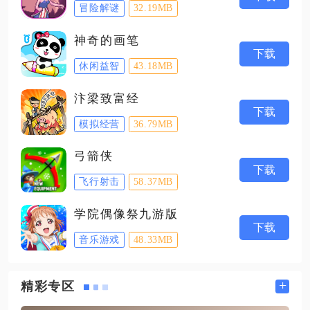
冒险解谜
32.19MB
神奇的画笔
下载
休闲益智
43.18MB
汴梁致富经
下载
模拟经营
36.79MB
弓箭侠
下载
飞行射击
58.37MB
学院偶像祭九游版
下载
音乐游戏
48.33MB
+
精彩专区