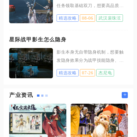
度。职业选手首先需要搭建一套稳
任务领取基础双刀，想要高品质双
定且适配赛场的三忍者体系，摒弃
刀优先刷镇守挑战、侠境多人副
路人局随意选忍者的习惯。职业赛
精选攻略
08-06
武汉裴珠泫
本，其次挑战野外精英首领、探索
场讲究克制适配与容错率，常规搭
地图遗迹宝箱，加入双刀教还能获
配分为首发拉扯、中坚续航、压轴
取专属过渡双刀。主线解锁是拿到
星际战甲影生怎么隐身
翻盘三种定位。首发优先选择技能
双刀的基础门槛，推进主线至第三
CD短、拉扯能力强、容错高的主流
影生本身无自带隐身机制，想要触
章前三小节完成后，返回新手村落
强势忍者，主打开局试探、骗出对
发隐身效果分为战甲技能隐身、守
铁匠铺交互，就能领取第一把基础
手替身和通灵，掌握对局初始节奏
护MOD辅助隐身、移植技能隐身三
双刀，满足前期过渡使用，这把武
精选攻略
07-26
杰尼龟
类主流方式，搭配影生近战输出能
器属性有限，只适合开荒阶段使
稳定维持潜行输出环境。影生是暗
用，中后期需要更换更高词条品质
影咖喱专属侍刃，自身只具备近战
+
产业资讯
的装备。追求稳定刷取紫、橙色双
伤害与触发相关特性，不存在武器
刀，镇守挑战是性价比最高的途
主动隐身技能，所有隐身效果均依
径，打开挑战界面筛选带有双刀装
靠战甲、守护或移植技能提供，不
备掉落标记的镇守首领，反复挑战
同隐身手段适配的影生输出流派有
持续产
明显区分，熟练搭配后既能满足间