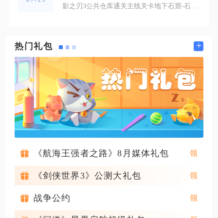
影之刃3公共仓库通关主线关卡地下石窟-石窟通道即可完成解锁，该功能为账号通用存储系统，无需额外道具、元宝解锁，推进主线至对应节点后系统自动开放仓库入口。想要顺利解锁公共仓库，需要按顺序推进前期主线剧情，不能跳过关键主线对话与前置副本。游戏开局会引导角色依次通关红叶寺、梅林系列副本，完成对应章节全部BOSS战后，主线剧情会指引角色前往地下石窟区域，石窟通道是该区域的线性前置关卡，通关该关卡全程、看完结尾剧情对话，主城界面的仓库功能栏就会新增公共仓库分页。不少玩家解锁失败，大多是
+
热门礼包
《航海王强者之路》8月媒体礼包
《剑侠世界3》公测大礼包
战争公约