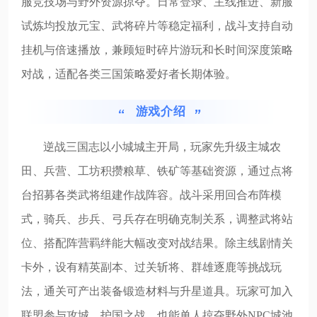
服竞技场与野外资源掠夺。日常登录、主线推进、新服
试炼均投放元宝、武将碎片等稳定福利，战斗支持自动
挂机与倍速播放，兼顾短时碎片游玩和长时间深度策略
对战，适配各类三国策略爱好者长期体验。
游戏介绍
逆战三国志以小城城主开局，玩家先升级主城农
田、兵营、工坊积攒粮草、铁矿等基础资源，通过点将
台招募各类武将组建作战阵容。战斗采用回合布阵模
式，骑兵、步兵、弓兵存在明确克制关系，调整武将站
位、搭配阵营羁绊能大幅改变对战结果。除主线剧情关
卡外，设有精英副本、过关斩将、群雄逐鹿等挑战玩
法，通关可产出装备锻造材料与升星道具。玩家可加入
联盟参与攻城、护国之战，也能单人掠夺野外NPC城池