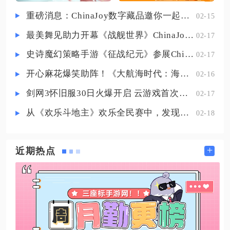
谍任务全程潜行，也能在中断、生
重磅消息：ChinaJoy数字藏品邀你一起评选
02-15
存副本依靠隐身规避伤害，同步触
最美舞见助力开幕《战舰世界》ChinaJoy首日精彩碰撞
02-17
发隐匿近战增伤。依靠Ash战甲烟幕
技能是适配影生最通用的隐身方
史诗魔幻策略手游《征战纪元》参展ChinaJoy，SLG与放置融合玩法来袭
02-17
案，Ash二技能烟幕释放后
开心麻花爆笑助阵！《大航海时代：海上霸主》亮相China Joy
02-16
剑网3怀旧服30日火爆开启 云游戏首次亮相CJ打造舒适畅玩体验
02-17
从《欢乐斗地主》欢乐全民赛中，发现拓盘全民电竞的新蓝海
02-18
+
近期热点