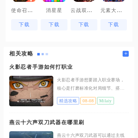
使命召唤手游体验服
云战双帕弥什
元素大天使
消星星
下载
下载
下载
下载
+
相关攻略
火影忍者手游如何打职业
火影忍者手游想要踏入职业赛场，
核心是打磨标准化对局细节、搭建
固定忍者体系、吃透赛事专属规
精选攻略
08-08
Milaiy
则，同时通过高强度实战复盘消除
操作短板，适配职业赛场的快节奏
博弈与资源对抗逻辑，普通路人的
燕云十六声双刀武器在哪里刷
娱乐打法完全无法适配职业对抗强
燕云十六声双刀武器可以通过主线