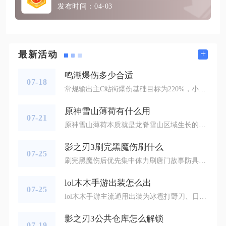
发布时间：04-03
+
最新活动
鸣潮爆伤多少合适
07-18
常规输出主C站街爆伤基础目标为220%，小毕业标准250%，声骸词条深度养成后可以冲击270%至300%区间，一切爆伤数值的前提是站街暴击率稳定维持在70%-80%，脱离暴击率单纯堆叠爆伤只会造成输出期望大幅降低。鸣潮伤害计算机制中，暴击率与暴击伤害相互绑定，不少玩家养成时一味追求高额爆伤，忽略暴击基础门槛，实战频繁出现白字伤害，最终整体输出反而不如属性均衡的搭配。养成阶段需要先补齐暴击率底线，再持续堆砌爆伤，不要颠倒词条取舍顺序。不同输出角色的爆伤目标需要结合武器、天赋、共
原神雪山薄荷有什么用
07-21
原神雪山薄荷本质就是龙脊雪山区域生长的薄荷素材，和提瓦特大陆其他区域的普通薄荷属于同一种基础材料，核心用途集中在烹饪配方制作、炼金道具合成、家园装饰耗材、任务道具兑换以及参量质变仪转化五大方向，是探索、养成、家园玩法里性价比极高的基础资源，很多玩家容易忽略它的多重价值，导致后续养成阶段出现材料短缺的问题。龙脊雪山的低温环境让这株植物外形出现叶片白化的视觉变化，但素材归类、属性效果、合成配比和平原薄荷完全一致，采集之后可以通用所有需要薄荷的配方，不用区分地域产出的素材类型，这也
影之刃3刷完黑魔伤刷什么
07-25
刷完黑魔伤后优先集中体力刷唐门故事防具套、真龙首饰散件、绝杀鸿蒙三件饰品，同步攻坚往昔回溯团本获取副手黑器苍穹，再补足核心心法与赛季化极乱流套装完善毕业搭配。黑魔伤仅为绝影核心毕业武器，单件武器无法撑起完整输出循环，防具、首饰、副手装备的套装增益才是后期伤害提升关键。唐门故事套在深层里武林湮灭难度红叶寺稳定掉落，六件套成型后每层空中连招叠加高额全伤害加成，搭配绝影高频空中连击的输出逻辑，完美放大黑魔伤真实伤害词条，刷取过程优先囤积护肩、胸甲、长裤三个核心部位，手套、鞋子可先用
lol木木手游出装怎么出
07-25
lol木木手游主流通用出装为冰雹打野刀、日炎圣盾、兰德里的苦楚、荆棘之甲、深渊面具、瑞莱的冰晶节杖，鞋子根据敌方阵容选择铁板靴或水银鞋，附魔优先石像鬼石板甲，这套半肉持续灼烧出装适配绝大多数排位对局，兼顾刷野效率、前排坦度与团战持续输出，也是当前高分段玩家使用率最高的成型出装路线，同时衍生出强开团涡轮炼金罐流派和极致法伤刺客流派，可依据己方阵容缺口灵活切换装备走向。整套出装围绕阿木木被动诅咒机制与绝望光环的百分比灼烧伤害设计，第一件小件优先合成熔渣系列打野刀，利用装备范围伤害
影之刃3公共仓库怎么解锁
07-19