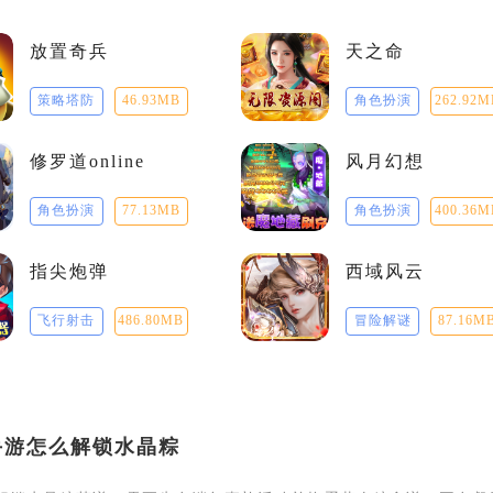
放置奇兵
天之命
策略塔防
46.93MB
角色扮演
262.92M
修罗道online
风月幻想
角色扮演
77.13MB
角色扮演
400.36M
指尖炮弹
西域风云
飞行射击
486.80MB
冒险解谜
87.16M
手游怎么解锁水晶粽