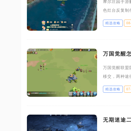
摩尔庄园手游
色灶台反复制
时水晶粽仅支
精选攻略
08
锁流程，需要
万国觉醒
万国觉醒联盟
移交，两种途
掌握两种转换
精选攻略
07
划交接事宜
无期迷途