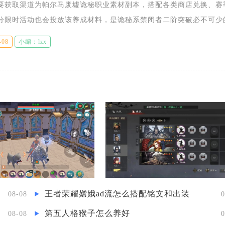
要获取渠道为帕尔马废墟诡秘职业素材副本，搭配各类商店兑换、赛
分限时活动也会投放该养成材料，是诡秘系禁闭者二阶突破必不可少
囤积材料，需要以副本扫荡作为核心途径，其余方式作为补充资源，
-08
小编：lzx
王者荣耀嫦娥ad流怎么搭配铭文和出装
08-08
0
第五人格猴子怎么养好
08-08
0