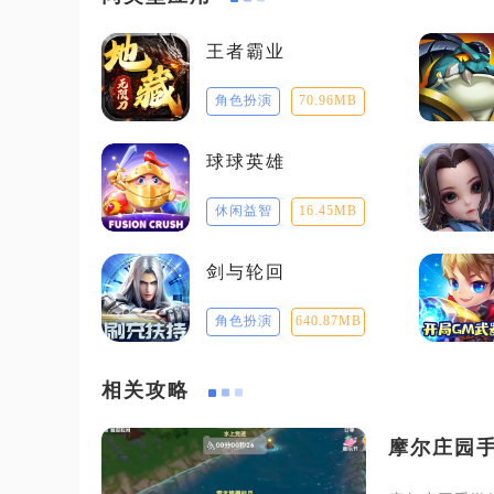
王者霸业
角色扮演
70.96MB
球球英雄
休闲益智
16.45MB
剑与轮回
角色扮演
640.87MB
相关攻略
摩尔庄园