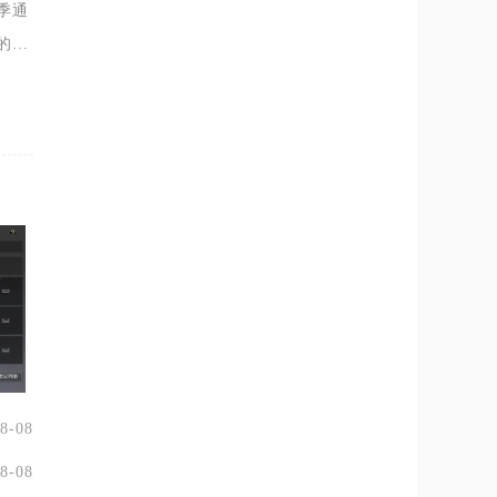
季通
的道
合理
8-08
8-08