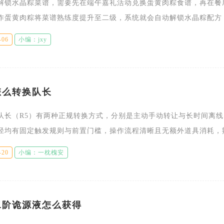
解锁水晶粽菜谱，需要先在端午嘉礼活动兑换蛋黄肉粽食谱，再在餐
作蛋黄肉粽将菜谱熟练度提升至二级，系统就会自动解锁水晶粽配方
持红色专属灶台烹饪，普通厨房灶台无法触发制作功能。想要完整走
-06
小编：jxy
怎么转换队长
队长（R5）有两种正规转换方式，分别是主动手动转让与长时间离线
径均有固定触发规则与前置门槛，操作流程清晰且无额外道具消耗，
模式能避免联盟管理断层、权限丢失等常见问题，适合联盟管理者提
-20
小编：一枕槐安
二阶诡源液怎么获得