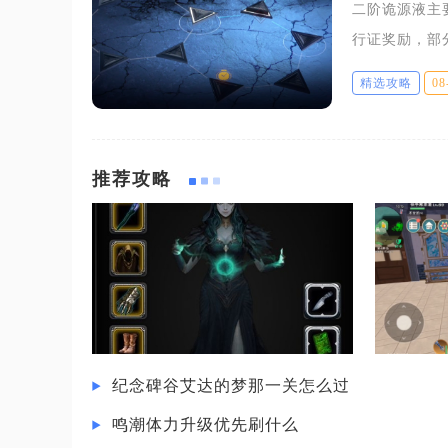
二阶诡源液主
行证奖励，部
具。想要稳定
精选攻略
08
分配体力避免
推荐攻略
纪念碑谷艾达的梦那一关怎么过
鸣潮体力升级优先刷什么