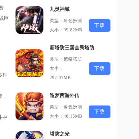
资
九灵神域
战巨
类型：角色扮演
下载
大小：99.82MB
新塔防三国全民塔防
类型：策略塔防
下载
大小：
多种
297.07MB
造梦西游外传
援，
类型：角色扮演
下载
大小：48.15MB
斗中
塔防之光