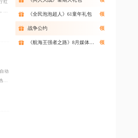
厅红
，同
《全民泡泡超人》61童年礼包
完解
战争公约
《航海王强者之路》8月媒体礼包
自动
熟练
前规