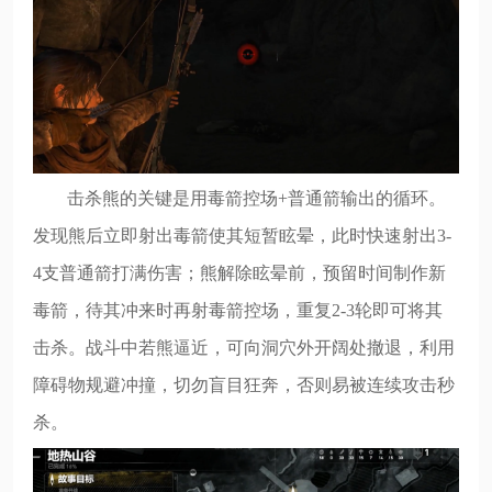
击杀熊的关键是用毒箭控场+普通箭输出的循环。
发现熊后立即射出毒箭使其短暂眩晕，此时快速射出3-
4支普通箭打满伤害；熊解除眩晕前，预留时间制作新
毒箭，待其冲来时再射毒箭控场，重复2-3轮即可将其
击杀。战斗中若熊逼近，可向洞穴外开阔处撤退，利用
障碍物规避冲撞，切勿盲目狂奔，否则易被连续攻击秒
杀。