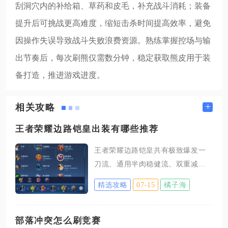
刮洞穴内的补给箱、草药和皮毛，补充战斗消耗；装备
提升后可挑战更高难度，缩短击杀时间提高效率，避免
因操作失误导致战斗失败浪费资源。熟练掌握控场与输
出节奏后，每次刷熊仅需数分钟，稳定获取熊皮用于装
备打造，推进游戏进度。
+
相关攻略
王者荣耀边路铠皇出装有哪些推荐
王者荣耀边路铠皇共有极致爆发一
刀流、通用半肉稳健流、双重减伤
容错流三类主流出装方案，可根据
精选攻略
07-15
橘子海
敌方阵容强度、对局优劣势灵活选
用，适配全分段排位与巅峰赛场次
需求。极致爆发一刀流出装顺序为
部落冲突怎么刷竞赛