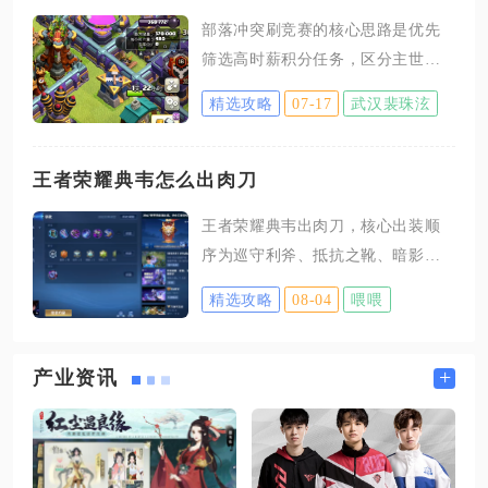
抵抗之靴、暗影战斧、无尽战刃、
部落冲突刷竞赛的核心思路是优先
宗师之力、破军、名刀司命，这套
筛选高时薪积分任务，区分主世界
搭配把物理穿透与暴击增益拉满，
与夜世界分工完成，搭配低成本速
完美契合铠单体目标增伤的被动特
精选攻略
07-17
武汉裴珠泫
攻流派，合理利用部落支援与任务
性，适合敌方脆皮占比高、己方队
刷新机制，单人可快速攒满四千个
伍输出缺口较大的顺风对局。暗影
人积分，同时配合部落成员分工快
王者荣耀典韦怎么出肉刀
战斧是整套出装不可替换的核心部
速达成部落总积分门槛，全程无需
件，平滑的合成路径能保障前中期
王者荣耀典韦出肉刀，核心出装顺
长时间囤兵与多轮复杂进攻。任务
对线压制力，冷却缩减与残废减速
序为巡守利斧、抵抗之靴、暗影战
筛选是刷竞赛效率的核心标准，优
效果可以频繁衔接技能留人，后续
斧、巨人之握、反伤刺甲、血魔之
先锁定单次积分高、完成条件简单
精选攻略
08-04
喂喂
怒，这套出装依靠肉刀提供的生命
的类型，高本玩家优先抓取超级部
值与灼烧特效放大典韦大招真实伤
队相关任务，这类任务单次积分上
害，大幅提升团战容错，适合敌方
+
产业资讯
限高，仅需向部落城堡申请对应超
爆发伤害高、缺少己方前排的对局
级兵种，无需自身永久解锁，进攻
环境。肉刀典韦舍弃红刀带来的攻
时挑选外置大本营的低杯阵型，完
击力加成，换取高额生命值，三级
成任务目标后直接撤退，无需追求