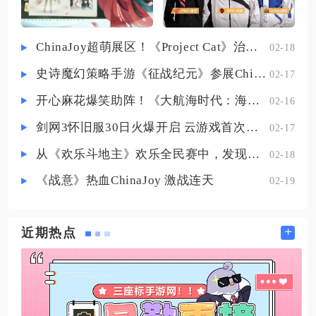
肉刀巨人之握的灼烧伤害可以完整
触发典韦大招的真实伤害机制，不
需要强行堆砌输出装备，就能在团
ChinaJoy超萌展区！《Project Cat》治愈猫咪吸引一众铲屎官
02-18
战持续打出稳定输出，解决传统输
史诗魔幻策略手游《征战纪元》参展ChinaJoy，SLG与放置融合玩法来袭
02-17
出典韦进场容易被瞬间集火秒杀，
还没叠起被动就倒地的痛点。这套
开心麻花爆笑助阵！《大航海时代：海上霸主》亮相China Joy
02-16
打法不追求瞬间爆发秒杀，主打持
剑网3怀旧服30日火爆开启 云游戏首次亮相CJ打造舒适畅玩体验
02-17
从《欢乐斗地主》欢乐全民赛中，发现拓盘全民电竞的新蓝海
02-18
《战意》热血ChinaJoy 激战连天
02-19
+
近期热点