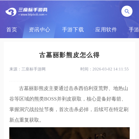
首页
资讯中心
手游下载
应用软件
手
古墓丽影熊皮怎么得
来源：三座标手游网
时间：2026-03-02 14:11:55
古墓丽影熊皮主要通过击杀西伯利亚荒野、地热山
谷等区域的熊类BOSS并剥皮获取，核心是备好毒箭、
掌握洞穴战拉扯节奏，首次击杀必掉，后续可在特定刷
新点重复获取。