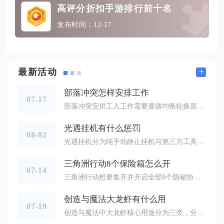
高评分折扣手游排行前十名
发布时间：12-17
+
最新活动
部落冲突怎样安排工作
07-17
部落冲突安排工人工作需要遵循均衡轮换原则，保持所有工人持续工作，错开升级完成时间，按照进攻建筑、核心防御、资源设施灵活分配，预留空间处理城墙升级，同时结合部落战周期调整英雄升级计划。稳定的工人调度可以避免长时间闲置，缩小战力断层，让村庄发育速度持续提升，也是零氪玩家缩小与氪金玩家进度差距的关键手段。工人分配首先要区分村庄所处阶段，低本阶段资源产出是发育基础，可以安排工人轮流升级金矿、圣水收集器与资源仓库，同步推进兵营、实验室等进攻建筑，保证外出掠夺的能力。进入中高本之后，英雄
光遇挂机有什么惩罚
08-02
光遇挂机分为纯手动静止挂机与第三方工具自动挂机两类，前者仅会触发游戏内置收益限制，后者会触发多层阶梯式账号处罚，包含资源清空、短期封禁、永久封号以及关联账号连带追责，不同挂机行为对应的惩罚力度差距极大，多数玩家容易混淆两种挂机的判定边界，误踩违规红线造成账号损失。仅依靠自身设备手动静止挂机，不借助任何外部脚本、虚拟机、云托管工具时，系统只会启动内置AFK休眠机制，属于无账号风险的轻度限制惩罚。角色连续两分钟无任何操作便会头顶睡眠标识，普通地图内自然散落的烛火将完全停止收取，只
三角洲行动8个保险箱怎么开
07-14
三角洲行动想要集齐并开启全部8个隐秘协议保险箱，需要跨零号大坝、巴克什、绝密航天、长弓溪谷、监狱五张地图分头收集，八个协议箱分为D、L、S、B四类编号，集齐所有箱子后前往储藏站下方山洞按照固定顺序摆放，即可完成全部解锁并触发黄金鸟巢终极彩蛋奖励，这八个保险箱分为单人直取、密码解密、干员专属、多钥匙串联四种开启类型，无法依靠单一地图一次性收集完毕，必须按照分区规划路线逐步解锁。零号大坝分布2个D系列协议保险箱，D1保险箱位于坝顶跳跳乐平台终点的补给容器内，只需要完成平台跑酷挑战
创造与魔法大龙虾有什么用
07-19
创造与魔法中大龙虾核心用途分为三类，分别是制作猛犸、雪猛犸专属驯服饲料、烹饪各类增益料理，以及作为交易流通物资换取游戏内金币，其中制作坐骑饲料是优先级最高的用途，料理仅作为探险补给补充，交易则适合批量垂钓后变现。大龙虾是捕捉猛犸象与雪猛犸两大陆地坐骑的刚需核心材料，两种坐骑的饲料配方均无法替换该食材，缺少大龙虾无法完成饲料制作。驯服普通猛犸象需要大龙虾搭配胡萝卜饲喂料、松果合成饲料，捕捉保底消耗十三包饲料；雪猛犸饲料由大龙虾、玉米饲喂料、土豆饲喂料合成，同样保底十三包才能稳定