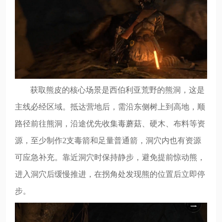
获取熊皮的核心场景是西伯利亚荒野的熊洞，这是
主线必经区域。抵达营地后，需沿东侧树上到高地，顺
路径前往熊洞，沿途优先收集毒蘑菇、硬木、布料等资
源，至少制作2支毒箭和足量普通箭，洞穴内也有资源
可应急补充。靠近洞穴时保持静步，避免提前惊动熊，
进入洞穴后缓慢推进，在拐角处发现熊的位置后立即停
步。