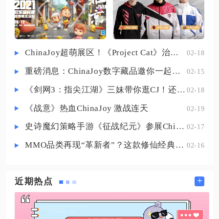
入口位于数据坞主界面的数据融合
号大坝，整体面积偏小、高价
板块，进入页面后先清空背包内带
有强化等级、已镶嵌词条的声骸，
这类经过养成的怪兽素材无法参与
ChinaJoy超萌展区！《Project Cat》治愈猫咪吸引一众铲屎官
02-18
融合，仅能作为声骸升级耗材使
重磅消息：ChinaJoy数字藏品邀你一起评选
02-15
用。素材填充遵循五件一组的硬性
规则，一星怪兽合成保底产出二
《剑网3：指尖江湖》三妹带你逛CJ！还有惊喜嘉宾现场约定你！
02-18
星，二星素材合成最低为三星，三
《战意》热血ChinaJoy 激战连天
02-19
星素材
史诗魔幻策略手游《征战纪元》参展ChinaJoy，SLG与放置融合玩法来袭
02-17
MMO品类再现“革新者”？这款修仙经典IP产品在尝试破局
02-16
+
近期热点