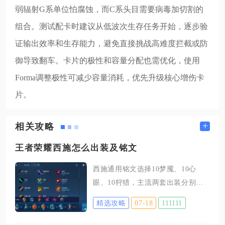
弱辐射G系单位怕腐蚀，而C系头目需要病毒加切割的
组合。测试配卡时建议从低波次生存任务开始，逐步验
证输出效率和生存能力，避免直接挑战高难度拦截或防
御导致翻车。卡片的极性和容量分配也需优化，使用
Forma调整极性可减少容量消耗，优先升级核心增伤卡
片。
+
相关攻略
王者荣耀西施怎么出装及铭文
西施通用铭文选择10梦魇、10心
眼、10狩猎，主流两套出装分别为
功能控制流：冷静之靴、痛苦面
精选攻略
07-18
111111
具、凝冰之息、博学者之怒、虚无
法杖、辉月；脆皮较多阵容可选用