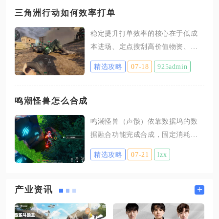
爆发流：冷静之靴、回响之杖、痛
三角洲行动如何效率打单
苦面具、博学者之怒、虚无法杖、
稳定提升打单效率的核心在于低成
炽热支配者。两套配置适配大部分
本进场、定点搜刮高价值物资、控
对局，可根据敌方英雄属性灵活调
制对局时长，搭配交易行物资套利
整装备顺序，铭文若无特殊需求无
精选攻略
07-18
925admin
同步叠加收益，兼顾单局产出与整
需随意更换。这套铭文可以稳定提
体周转速度，无需顶尖枪法也能持
供法术穿透、移速与基础法术攻
续稳定完成打单目标。打单优先选
鸣潮怪兽怎么合成
击。心眼带来的法穿能够保障前期
用极速跑刀配装压缩入场成本，干
技能伤害不会被基础魔抗抵消，狩
鸣潮怪兽（声骸）依靠数据坞的数
员固定选择红狼，位移与烟雾技能
猎提升移动速度，方便清线之后快
据融合功能完成合成，固定消耗五
能快速脱离交战区域，防具仅佩戴
速游走支援边路，同时少量攻速可
件未强化的低品质声骸，可随机产
一级听力头盔与破损二级护甲，背
精选攻略
07-21
lzx
出更高稀有度的怪兽声骸，合理调
包选用小型胸挂背包，只容纳单格
配材料数量与品质能够大幅提升目
高价值小件，武器携带军用匕首搭
标套装、高阶幻形怪兽的产出概
+
产业资讯
配G18消音手枪仅作应急自卫，整套
率，是低成本补齐套装、刷取强力
战备投入极低，即便对局失利也不
召唤型怪兽的核心途径。合成操作
会造成大额亏损。地图优先锁定零