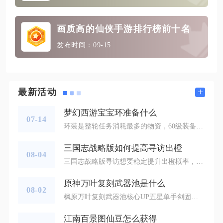
画质高的仙侠手游排行榜前十名
发布时间：09-15
+
最新活动
梦幻西游宝宝环准备什么
07-14
环装是整轮任务消耗最多的物资，60级装备需求量最高，单件上交可以获得2点积分，70级装备上交可获得3点积分，这两类环装可以借助古董评价技能在古董商人处低价批量入手，也可以在摆摊区蹲守低价货源，仓库内每类装备预留五到十件备用。80级环装单次上交能够拿到5点积分，属于冲刺高分的核心道具，这类装备价格偏高，只需要预留两三件应急即可，普通低成本跑环可以利用储备善恶点直接跳过。花卉与乐器统一给到4点任务积分，玫瑰、竖琴、编钟属于高价品类，萧、钹这类低成本乐器可以多囤积，平时完成抓鬼任务
三国志战略版如何提高寻访出橙
08-04
三国志战略版寻访想要稳定提升出橙概率，核心在于最大化魅力属性加成、合理搭配委任武将与战法装备，配合垫刀操作优化寻访节奏，避开无效寻访的误区，从机制层面拉高高阶武将的产出权重。寻访系统的底层规则里，魅力数值直接挂钩高阶奖励掉落比例，每一点魅力都能对应固定的概率增幅，想要突破常规出货上限，就要从委任武将的选择开始做精细化搭配，不能随意委任低魅力武将进行寻访，否则会直接拉低整体出橙的基础阈值。委任武将的选择是寻访出橙的核心前提，司马徽凭借自带战法的专属寻访概率加成，成为当前寻访收益
原神万叶复刻武器池是什么
08-02
枫原万叶复刻武器池核心UP五星单手剑固定为苍古自由之誓，另一把陪跑五星武器会根据当期活动配置变动，过往主流搭配包含四风原典、裁叶萃光、万世流涌大典三类组合，四星武器池则会同步轮换多把功能性四星武器，整体池子结构为两把五星限定武器搭配五把常驻四星武器构成完整祈愿范围，所有武器的登场逻辑围绕万叶辅助定位、队伍循环需求以及泛用角色适配性排布，是针对性极强的辅助向武器祈愿池。苍古自由之誓作为枫原万叶专属毕业武器，90级面板拥有608基础攻击力与198高额元素精通副词条，是全单手剑里精
江南百景图仙豆怎么获得