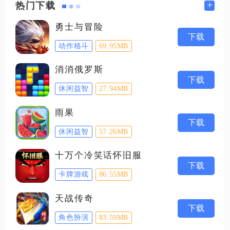
+
热门下载
勇士与冒险
下载
动作格斗
69.95MB
消消俄罗斯
下载
休闲益智
27.94MB
雨果
下载
休闲益智
57.26MB
十万个冷笑话怀旧服
下载
卡牌游戏
86.55MB
天战传奇
下载
角色扮演
83.59MB