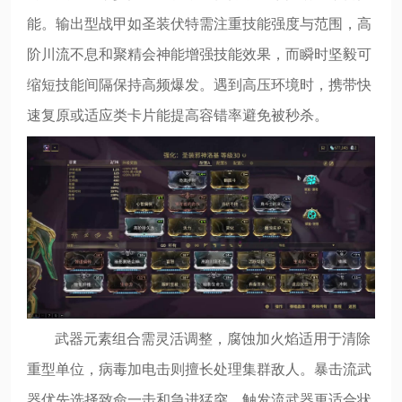
能。输出型战甲如圣装伏特需注重技能强度与范围，高
阶川流不息和聚精会神能增强技能效果，而瞬时坚毅可
缩短技能间隔保持高频爆发。遇到高压环境时，携带快
速复原或适应类卡片能提高容错率避免被秒杀。
武器元素组合需灵活调整，腐蚀加火焰适用于清除
重型单位，病毒加电击则擅长处理集群敌人。暴击流武
器优先选择致命一击和急进猛突，触发流武器更适合状