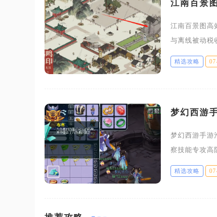
江南百景
江南百景图高
与离线被动税
钱收益，兼顾
精选攻略
07
金。游戏
梦幻西游
梦幻西游手游
察技能专攻高
泡泡两类，二
精选攻略
07
带连击与高级