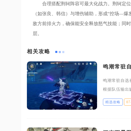
合理搭配荆轲阵容可最大化战力。荆轲定位
（如张良、韩信）与增伤辅助，形成“控场—爆
敌方前排火力，确保能安全释放怒气技能；同时
层。
相关攻略
鸣潮常驻
鸣潮常驻自选
根据队伍输出
世界全部场景
精选攻略
07
浪费资源的情