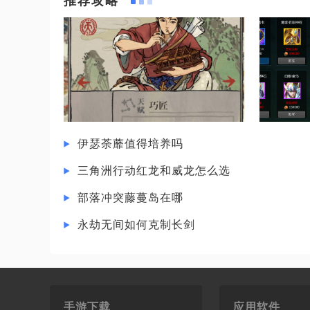
推荐攻略
伊瑟荼蘼值得培养吗
三角洲行动红龙和威龙怎么选
部落冲突藤蔓岛在哪
永劫无间如何克制长剑
手游下载
应用软件