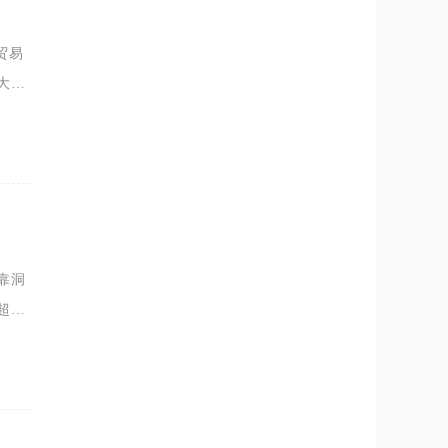
贸易
大铜
额资
靠洞
超级
生自