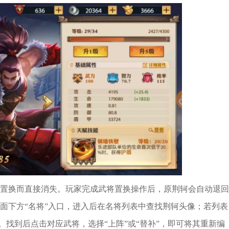
置换而直接消失。玩家完成武将置换操作后，原荆轲会自动退回
面下方“名将”入口，进入后在名将列表中查找荆轲头像；若列表
位。找到后点击对应武将，选择“上阵”或“替补”，即可将其重新编