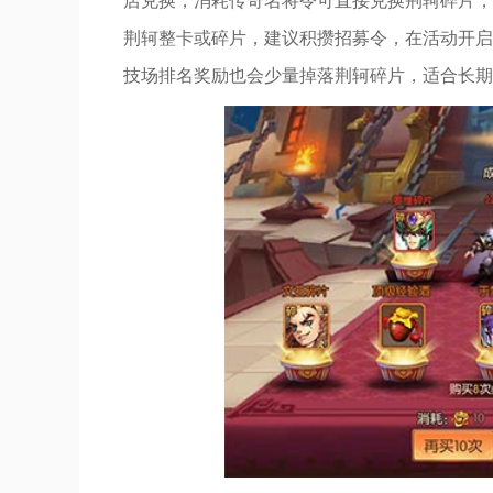
店兑换，消耗传奇名将令可直接兑换荆轲碎片，
荆轲整卡或碎片，建议积攒招募令，在活动开启
技场排名奖励也会少量掉落荆轲碎片，适合长期