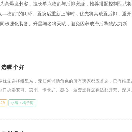
为高爆发刺客，擅长单点收割与后排突袭，推荐搭配控制型武将
发—收割”的闭环。置换后重新上阵时，优先将其放置后排，避开
同步强化装备、升星与名将天赋，避免因养成滞后导致战力断
自选哪个好
券优先选择维里奈，无任何辅助角色的所有玩家都应首选，已有维里
缺口挑选安可、凌阳、卡卡罗、鉴心，这套选择逻辑适配开荒、深渊
，兼顾短期开荒舒适度与长期高难副本保值能力，不会出现角色后期
-29
小编：橘子海