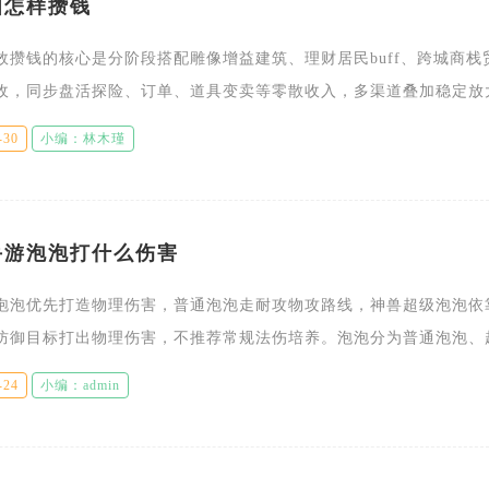
图怎样攒钱
效攒钱的核心是分阶段搭配雕像增益建筑、理财居民buff、跨城商栈
收，同步盘活探险、订单、道具变卖等零散收入，多渠道叠加稳定放
短期快速回款与长期躺赚模式，避开资源浪费式建造即可持续积累大
-30
小编：林木瑾
手游泡泡打什么伤害
泡泡优先打造物理伤害，普通泡泡走耐攻物攻路线，神兽超级泡泡依
防御目标打出物理伤害，不推荐常规法伤培养。泡泡分为普通泡泡、
者输出机制存在明显区别，很多玩家容易混淆养成思路。普通泡泡天
-24
小编：admin