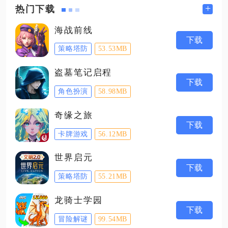
+
热门下载
海战前线
下载
策略塔防
53.53MB
盗墓笔记启程
下载
角色扮演
58.98MB
奇缘之旅
下载
卡牌游戏
56.12MB
世界启元
下载
策略塔防
55.21MB
龙骑士学园
下载
冒险解谜
99.54MB