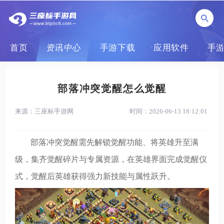
首页
资讯中心
手游下载
应用软件
手
部落冲突觉醒怎么觉醒
来源：三座标手游网
时间：2026-06-13 18:12:01
部落冲突觉醒需先解锁觉醒功能、将英雄升至满
级，集齐觉醒碎片与专属资源，在英雄界面完成觉醒仪
式，觉醒后英雄获得强力新技能与属性跃升。