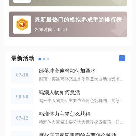
最新最热门的模拟养成手游排行榜
发布时间：05-31
+
最新活动
部落冲突连弩如何加圣水
07-10
部落冲突连弩补充圣水依靠登录自动扣费填充，无手动装填按钮，仓库圣水储量达标即可完成弹药补给，资源不足时连弩会维持空弹失效状态。连弩内置固定1500发弹药容量，不同等级对应固定圣水消耗标准，1级单次填满需5万圣水、2级6万、3级7万、4级8万圣水，每发箭矢分摊对应圣水消耗，弹药会在防守对战中持续消耗，长时间离线后弹仓会完全耗尽，外观上失去圣水储槽与弓弦结构，无法对任何敌方单位发起攻击，上线瞬间系统会自动读取仓库圣水数值，扣除对应等级装填费用完成圣水补给，整个流程全程自动执行，无
鸣潮人物如何复活
08-08
鸣潮中人物复活主要依靠角色链机制、复苏吸雾道具、中枢信标三类途径，不同复活方式适用场景存在明确区分，战斗内优先使用角色被动与复活道具，战斗结束后依靠中枢信标完成全员状态重置。部分辅助共鸣者拥有战斗内复活队友的能力，白芷达到五链解锁对应被动效果，队伍中白芷处于可行动状态时，其他队友进入战斗不能状态就会被立刻复活并回满全部生命值，该被动存在内置冷却周期，一场长时间战斗只能触发有限次数，白芷自身阵亡后此被动将无法生效，无法复活自己。维里奈的机制偏向致死免疫，为队伍挂上对应增益后，队
鸣潮体力宝箱怎么获得
07-12
鸣潮体力宝箱主要分为大世界探索宝箱、任务奖励宝箱、活动限定宝箱、通行证与商城补给宝箱四大类，全部渠道稳定产出结晶溶剂这类体力补给道具，也是游戏内免费与低成本补充体力的核心来源，每类宝箱对应固定获取逻辑，理清所有点位与解锁条件就能稳定囤积大量体力储备。大世界各类普通、精致、华丽宝箱是零氪玩家获取体力宝箱最基础的途径，地图全区域分布的宝箱开启后均有概率掉落结晶溶剂，高品级华丽宝箱产出体力道具的概率与数量更高，今州城、黎那汐塔湿地、熔山矿区、忌炎岭、桑古伊斯狩原等区域藏有大量容易遗
摩尔庄园家园里面的东西怎么移动