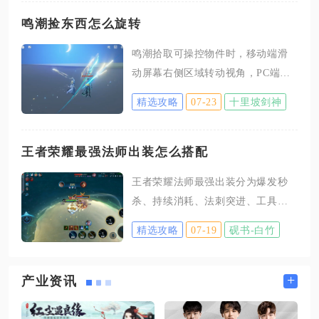
对怪物机制调整实战打法，只要完
成这三点搭配合理练度，即可轻松
鸣潮捡东西怎么旋转
拿满当期所有深渊星级积分与对应
鸣潮拾取可操控物件时，移动端滑
奖励，不存在硬性角色门槛，平民
动屏幕右侧区域转动视角，PC端拖
阵容也能完成全满星挑战。新深渊
动鼠标、手柄推动右摇杆即可自由
整体分为左塔残响之塔、右塔回音
精选攻略
07-23
十里坡剑神
旋转视角；解谜控物状态下还有单
之塔以及难度最高的中区深境之
独按键控制物件本身旋转，二者操
塔，三区难度梯度十分清晰，左右
作需要区分清楚。很多玩家容易混
王者荣耀最强法师出装怎么搭配
双塔通关压力更低，中区一二层侧
淆视角转动和物体旋转，拾取物品
重普攻重击增伤环境，中区三四层
王者荣耀法师最强出装分为爆发秒
之后无法调整视野，大多是没有分
则偏向异常效应与共鸣联动输出，
杀、持续消耗、法刺突进、工具功
清两套独立操作逻辑。单纯转动镜
怪物血量整体提升，部分精英
能四类固定模板，对局中根据敌方
头观察物品，只需要操作常规视角
精选攻略
07-19
砚书-白竹
坦度、突进数量、回血英雄灵活替
控制区域，不需要额外触发功能按
换单件装备，适配全部中路法系英
键。移动端玩家靠近方块、容器、
雄，兼顾对线压制、团战输出与生
+
产业资讯
投掷道具这类能够拾取操控的物
存容错。爆发秒杀模板适配小乔、
件，点击交互按键拿起目标后，直
安琪拉、干将莫邪等单段高伤法