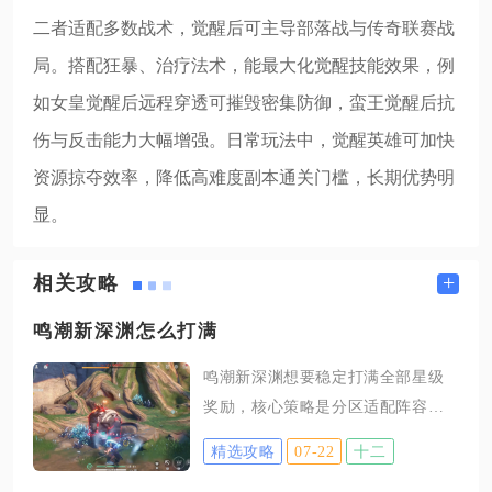
二者适配多数战术，觉醒后可主导部落战与传奇联赛战
局。搭配狂暴、治疗法术，能最大化觉醒技能效果，例
如女皇觉醒后远程穿透可摧毁密集防御，蛮王觉醒后抗
伤与反击能力大幅增强。日常玩法中，觉醒英雄可加快
资源掠夺效率，降低高难度副本通关门槛，长期优势明
显。
+
相关攻略
鸣潮新深渊怎么打满
鸣潮新深渊想要稳定打满全部星级
奖励，核心策略是分区适配阵容、
精细化分配角色疲劳值、严格贴合
精选攻略
07-22
十二
每层环境buff规划输出循环，同时针