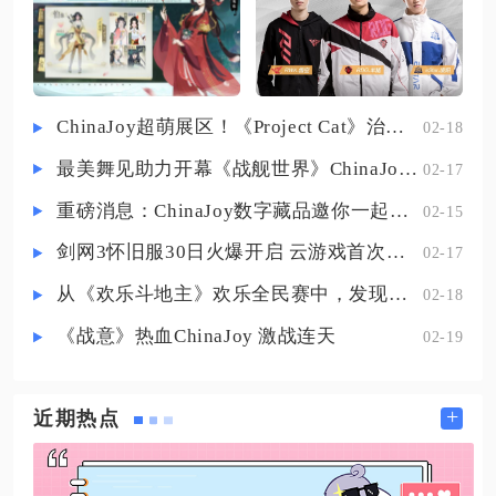
接用手指滑动屏幕右侧空白区域，
师，成型顺序为秘法之靴、回响之
就能全方位旋转镜头，从不同角度
杖、博学者之怒、云灵木、虚无法
杖、辉月，前期秘法之靴搭配云灵
木提供固定法穿，对线阶段可无视
ChinaJoy超萌展区！《Project Cat》治愈猫咪吸引一众铲屎官
02-18
脆皮基础魔抗，回响之杖的范围爆
最美舞见助力开幕《战舰世界》ChinaJoy首日精彩碰撞
02-17
炸被动加快清线速度，快速拿到线
权游走边路。博学者之怒是整套出
重磅消息：ChinaJoy数字藏品邀你一起评选
02-15
装核心，能基于现有法强大幅提升
剑网3怀旧服30日火爆开启 云游戏首次亮相CJ打造舒适畅玩体验
02-17
所
从《欢乐斗地主》欢乐全民赛中，发现拓盘全民电竞的新蓝海
02-18
《战意》热血ChinaJoy 激战连天
02-19
+
近期热点