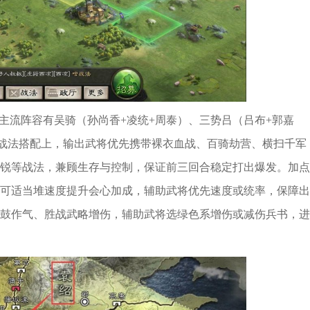
主流阵容有吴骑（孙尚香+凌统+周泰）、三势吕（吕布+郭嘉
。战法搭配上，输出武将优先携带裸衣血战、百骑劫营、横扫千军
锐等战法，兼顾生存与控制，保证前三回合稳定打出爆发。加点
可适当堆速度提升会心加成，辅助武将优先速度或统率，保障出
鼓作气、胜战武略增伤，辅助武将选绿色系增伤或减伤兵书，进