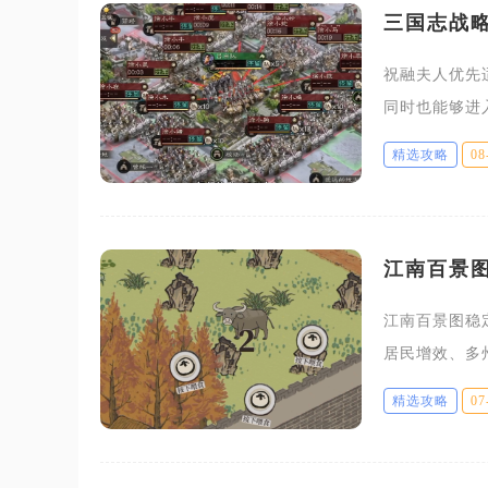
三国志战
祝融夫人优先
同时也能够进
免疫效果，适
精选攻略
08
生存能力，定
江南百景
江南百景图稳
居民增效、多
由，整套循环
精选攻略
07
规模建造消耗