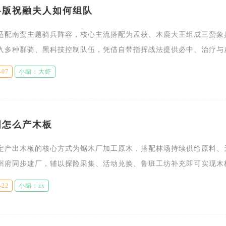
略版祝融夫人如何组队
适配南蛮主题骑兵阵容，核心主流搭配为孟获、木鹿大王组成三蛮象
入多种群骑、黑科技控制队伍，凭借自带指挥战法提供必中、治疗与
配多种战术体系。祝融夫人兵种适性骑兵最优，搭配象兵可以最大化
-07
小编：大虾
图怎么产木板
定产出木板的核心方式为锯木厂加工原木，搭配林场持续供给原料、
州府同步建厂，辅以探险采集、活动兑换、鲁班工坊补充即可实现木
是长期获取木板的核心逻辑，其余途径仅作为缺口应急补充，无法支
-22
小编：zx