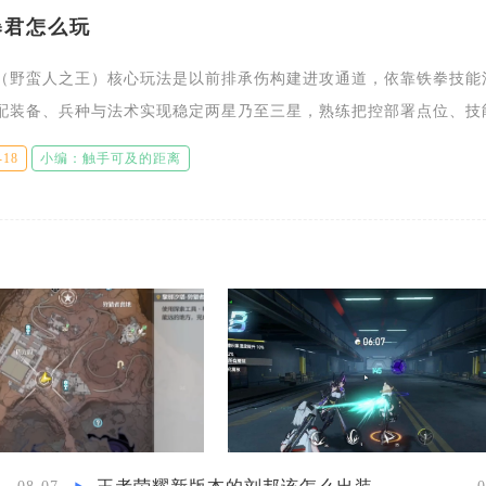
暴君怎么玩
（野蛮人之王）核心玩法是以前排承伤构建进攻通道，依靠铁拳技能
配装备、兵种与法术实现稳定两星乃至三星，熟练把控部署点位、技
搭配三大核心要点就能发挥暴君全部战力，适配冲杯、部落战、资源
-18
小编：触手可及的距离