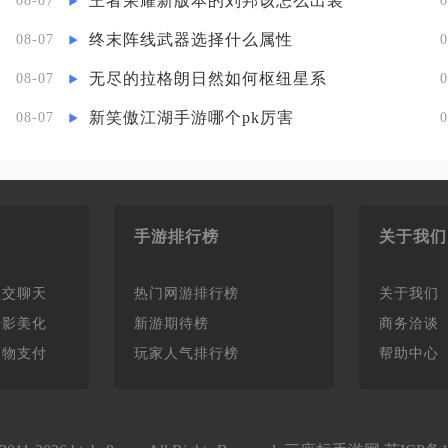
王者荣耀新版本的刘邦该怎么出装
08-07
0
终末阵线武器选择什么属性
08-07
0
无尽的拉格朗日然如何枢纽星系
08-07
0
新笑傲江湖手游哪个pk厉害
08-07
0
手游排行榜
关于我们
社交聊天
热门网游排行榜
关于我们
摄影美化
新游期待榜
商务洽谈
购物支付
玩家人气排行榜
帮助中心