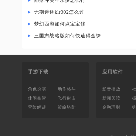
部落冲突圣水多怎么打
无期迷途klr302怎么过
梦幻西游如何点宝宝修
三国志战略版如何快速得金铢
手游下载
应用软件
角色扮演
动作格斗
影音播放
休闲益智
飞行射击
新闻阅读
冒险解谜
策略塔防
金融理财