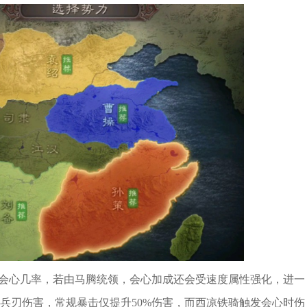
%会心几率，若由马腾统领，会心加成还会受速度属性强化，进一
兵刃伤害，常规暴击仅提升50%伤害，而西凉铁骑触发会心时伤