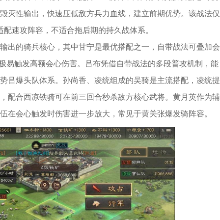
毁灭性输出，快速压低敌方兵力血线，建立前期优势。该战法仅
适配速攻阵容，不适合拖后期的持久战体系。
输出的骑兵核心，其中甘宁是最优搭配之一，自带战法可叠加会
局极易触发高额会心伤害。吕布凭借自带战法的多段普攻机制，能
势吕爆头队体系。孙尚香、凌统组成的吴骑是主流搭配，凌统提
，配合西凉铁骑可在前三回合秒杀敌方核心武将。黄月英作为辅
伍在会心触发时伤害进一步放大，常见于黄关张爆发骑阵容。