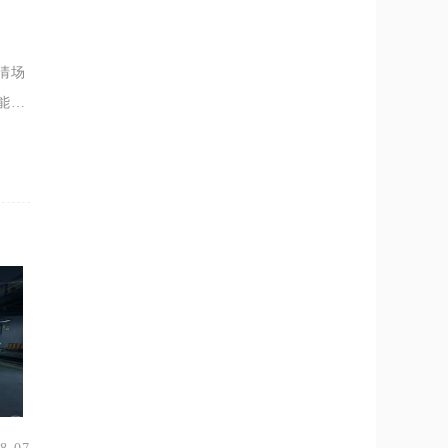
清场
能释
掠夺