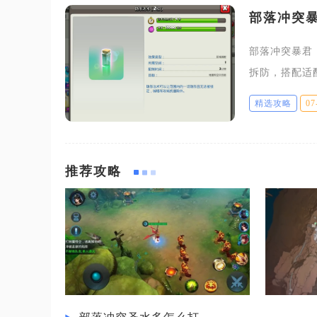
部落冲突
部落冲突暴君
拆防，搭配适
放时机、装备
精选攻略
07
全场景地面战
推荐攻略