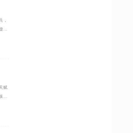
兵，
虚弱
阵容
天赋
板自
撑大