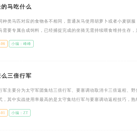
法的马吃什么
同种类马匹对应的食物各不相同，普通灰马使用胡萝卜或者小麦驯服
马需要专属合成饲料，已经捕捉完成的坐骑无需持续喂食维持生存，
下的马匹，投喂对应食物才能提升好感完成捕捉。贝雅大陆分布多种
-06
小编：峰峰
怎么三倍行军
行军主要分为太守军团集结三倍行军、要塞调动取消卡三倍返程、野
式，其中实战使用率最高的是太守集结行军与要塞调动返程技巧，熟
短部队往返战场的耗时，抢占对战先机。太守军团集结三倍行军属于
-01
小编：ZT