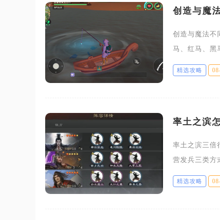
创造与魔
创造与魔法不
马、红马、黑
野外眩晕状态
精选攻略
08
坐骑，很多新
率土之滨
率土之滨三倍
营发兵三类方
用能够大幅缩
精选攻略
08
团战核心机制