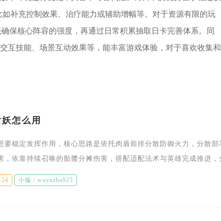
比如补充控制效果、治疗能力或辅助增幅等。对于资源有限的玩
，先确保核心阵容的强度，再通过日常积累抽取日卡完善体系。同
交互技能、场景互动效果等，能丰富游戏体验，对于喜欢收集和
女妖怎么用
想要稳定发挥作用，核心思路是依托肉盾前排分散防御火力，分散部
害，依靠持续召唤的骷髅分摊伤害，搭配适配法术与英雄完成推进，
三星两套使用逻辑。女妖自身血量偏低，不适合单独进场作战，核心
-24
小编：wuyuzhu925