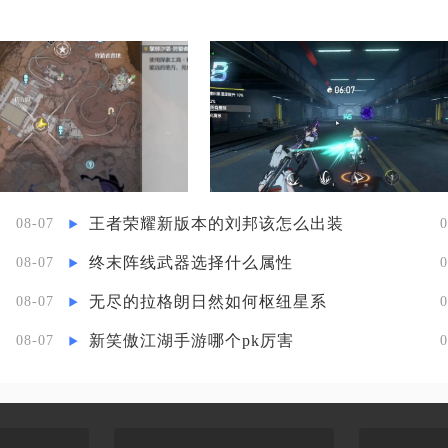
王者荣耀新版本的刘邦该怎么出装
08-07
0
终末阵线武器选择什么属性
08-07
0
无尽的拉格朗日然如何枢纽星系
08-07
0
新笑傲江湖手游哪个pk厉害
08-07
0