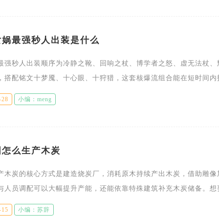
女娲最强秒人出装是什么
最强秒人出装顺序为冷静之靴、回响之杖、博学者之怒、虚无法杖、
，搭配铭文十梦魇、十心眼、十狩猎，这套核爆流组合能在短时间内
血无魔抗脆皮可被一套技能直接清空血量，也是高分段国服玩家通用
-28
小编：meng
出
图怎么生产木炭
产木炭的核心方式是建造烧炭厂，消耗原木持续产出木炭，借助雕像
与人员调配可以大幅提升产能，还能依靠特殊建筑补充木炭储备。想
，需要先将账号等级提升至21级，在营造菜单的生产分类中找到烧炭
-15
小编：苏辞