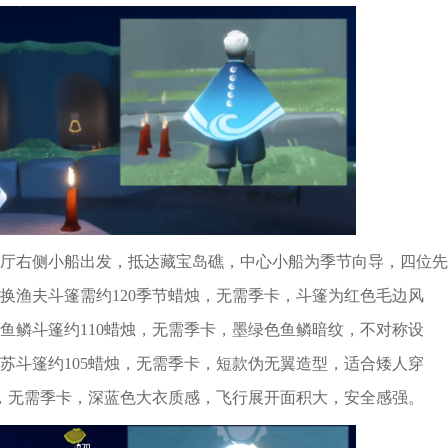
厅右侧小船出发，抵达藏宝岛礁，中心小船为季节向导，四位先
换渔夫斗篷需约120季节蜡烛，无需季卡，斗篷为红色毛边风
鱼鳞斗篷约110蜡烛，无需季卡，墨绿色鱼鳞暗纹，不对称设
苏斗篷约105蜡烛，无需季卡，短款伪无翼造型，适合矮人穿
烛，无需季卡，深蓝色大衣质感，飞行展开面积大，安全感强。