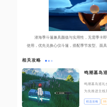
潜海季斗篷兼具颜值与实用性，无需季卡即
使用，优先兑换心仪斗篷，搭配季节发型、面具
相关攻略
鸣潮墓岛
鸣潮墓岛巡礼
为先推进主线
可开启系列巡
精选攻略
08
推荐优先激活