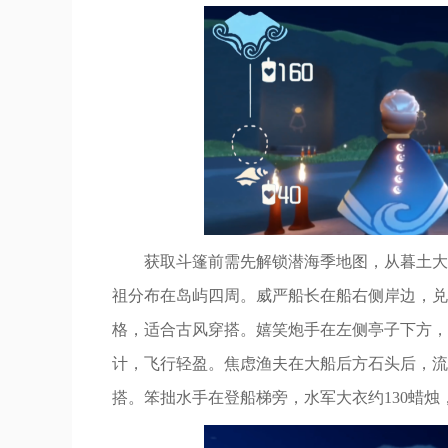
获取斗篷前需先解锁潜海季地图，从暮土大
祖分布在岛屿四周。威严船长在船右侧岸边，兑
格，适合古风穿搭。嬉笑炮手在左侧亭子下方，
计，飞行轻盈。焦虑渔夫在大船后方石头后，流
搭。笨拙水手在登船梯旁，水军大衣约130蜡