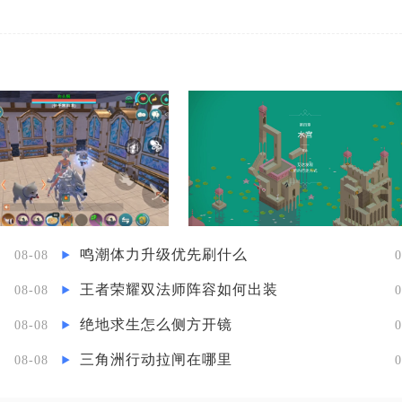
鸣潮体力升级优先刷什么
08-08
0
王者荣耀双法师阵容如何出装
08-08
0
绝地求生怎么侧方开镜
08-08
0
三角洲行动拉闸在哪里
08-08
0