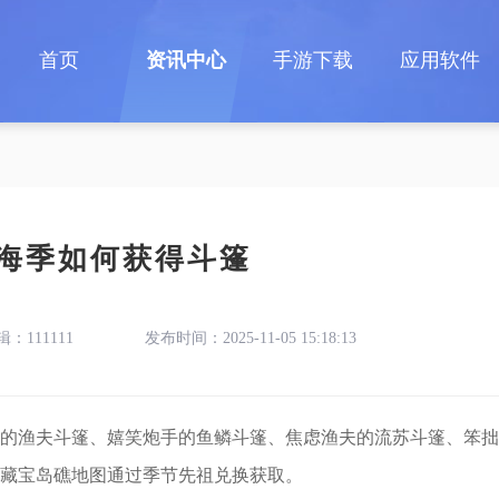
首页
资讯中心
手游下载
应用软件
海季如何获得斗篷
辑：111111
发布时间：2025-11-05 15:18:13
的渔夫斗篷、嬉笑炮手的鱼鳞斗篷、焦虑渔夫的流苏斗篷、笨拙
藏宝岛礁地图通过季节先祖兑换获取。