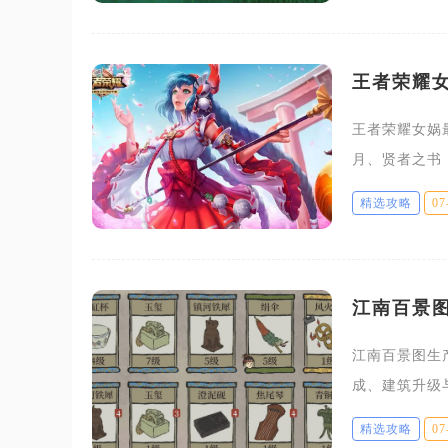
王者荣耀
王者荣耀女娲
月、贤者之书
法术爆发，满
精选攻略
07
人配置。整套
江南百景
江南百景图生
成、建筑升级
锁木炭生产线
精选攻略
07
完成建造后就