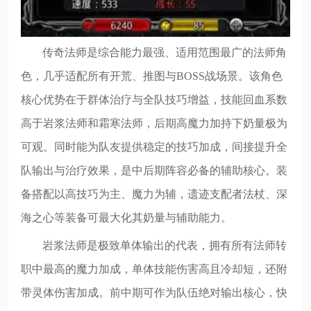
传奇法师是综合能力最强、适用范围最广的法师角
色，几乎适配所有开荒、推图与BOSS战场景。该角色
核心优势在于群体治疗与全队技巧增益，技能回血系数
高于岩浆法师和霜寒法师，后期高魔力加持下奶量极为
可观。同时能为队友提供稳定的技巧加成，间接提升全
队输出与治疗效果，是中后期阵容必备的辅助核心。装
备搭配以高技巧为主、魔力为辅，遗迹支配者法杖、深
海之心等装备可最大化其奶量与辅助能力。
岩浆法师是极致单体输出的代表，拥有所有法师转
职中最高的魔力加成，单体技能伤害高且冷却短，还附
带灵体伤害加成。前中期可作为队伍绝对输出核心，快