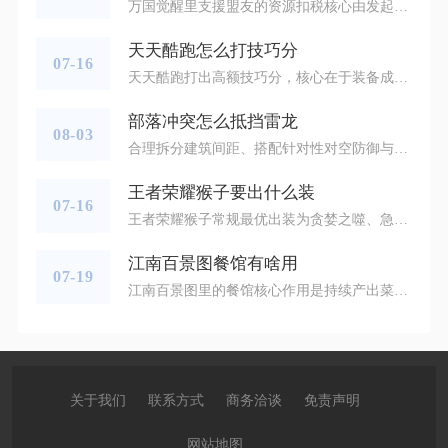
万国觉醒里支援盟友的资源扣税核心由发起方城市内贸易站等级决定，税金会在资源运输途中直接扣除，黄金无法支援转运，木材、粮食、石头三类常规资源按固定税率折算税后数量抵达盟友账户，增援部队不存在任何税收相关扣除。玩家每次向同联盟盟友发起资源支援时，系统会先读取支援者贸易站当前等级对应的固定税率，用寄出总资源数值乘以税率得出扣除税金，剩余部分才会成为盟友最终到手资源，税金直接归入系统并不会由联盟管理方截留，这也是高频支援盟友的玩家优先拉高贸易站等级的根本原因。贸易站初始阶段税率数值偏
天天酷跑怎么打技巧分
07-16
天天酷跑打出高额技巧分，核心在于装备成套得分加成、精细化跑图操作、把控技能与超级奖励释放节奏，三者结合可稳定拉高每千米技巧分收益，短距离也能实现高分结算。技巧分的基础来源为赛道内金币、飞星、踩怪、穿越关卡、超级奖励内的各类得分道具，装备的表现分加成会直接放大所有基础得分，成套搭配是拉高技巧分的前提。角色优先选择自带冲刺、飞星加成的款式，冲刺类角色释放技能期间破障产出大量高分飞星，是技巧分核心来源；坐骑需要和角色增益匹配，冲刺型角色搭配冲刺加分坐骑，飞星流角色搭配持续产出飞星的
部落冲突怎么抵挡雷龙
08-03
合理拆分建筑间距、搭配针对性对空防御与陷阱组合，搭配内置高威胁援军，能够大幅降低雷龙一字滑、天女雷龙等主流空军打法的三星概率，完整成型的防雷龙阵型可在部落联赛、对战对局中稳定拦截满配雷龙推进部队。雷电飞龙的核心威胁来自连锁闪电机制，两格范围内的建筑会持续传导高额范围伤害，多数玩家进攻时会刻意挑选建筑密集的阵型平铺下兵，依靠连锁伤害快速清理防御设施，同时雷龙阵亡后会触发二次雷电爆炸，扎堆部署的防御建筑会瞬间被大范围损耗血量，想要完成有效防御，首要思路就是从布局层面切断雷龙的伤害
王者荣耀猴子要出什么装
07-16
王者荣耀猴子常规最优出装为贪婪之噬、急速战靴、无尽战刃、宗师之力、碎星锤、名刀·司命；敌方控制密集换成抵抗之靴，前排坦克较多时后期将名刀替换成破军，对面回血英雄泛滥就把碎星锤更换为制裁之刃，逆风对局可把最后一件装备换成纯净苍穹提升生存空间。出装的先后顺序不能随意颠倒，前期优先合成二级红色打野刀贪婪之噬，这件装备给到的攻速、冷却缩减可以加快清野效率，帮助猴子更快到达四级解锁全部技能，四级之前安心刷野发育，不要盲目游走支援；鞋子的选择需要观察敌方配置，敌方只有1‑2个控制英雄选择
江南百景图餐馆有啥用
07-19
江南百景图里的餐馆核心作用是持续产出菜肴，菜肴是城市扩张、工业生产、完成各类任务的刚需资源，同时还能产出铜钱、提升城镇繁荣度，搭配雕像与专属居民可大幅拉高整体资源产出效率。餐馆作为基础生产建筑，解锁门槛较低，城镇达到指定等级即可花费铜钱与蔬菜完成建造，建造完成后依靠农田产出的蔬菜作为原材料，分四个档位制作不同数量的菜肴，档位等级越高单次产出越多、耗时越长。初级档位适合在线短时操作，十几分钟就能收取少量菜肴，适合零散上线时循环生产；高等级档位耗时两小时以上，适配离线挂机流程，下
关于我们
联系方式
商务洽谈
免责声明
网站地图