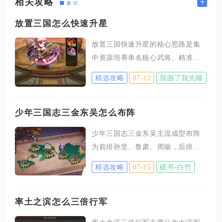
+
相关攻略
放置三国怎么快速升星
放置三国快速升星的核心思路是集
中资源培养单名核心武将、精准囤
积本体卡与同阵营狗粮武将，再稳
精选攻略
07-12
我困了我先睡
定收集升星石、关内侯印等进阶道
具，搭配阵营转换功能减少资源损
耗，优先打通各类材料产出渠道，
少年三国志三金东吴怎么布阵
压缩升星周期，避免分散资源培养
少年三国志三金东吴主流成型布阵
多名武将拖慢升星节奏。确定主力
为前排孙坚、鲁肃、周瑜，后排陆
武将之后，所有抽卡、商店兑换、
逊、孙策、孙尚香，这套站位完美
副本产出都围绕该武将的阵营与本
精选攻略
07-15
砚书-白竹
契合吴国光环联动、续航反击与爆
体卡展开，零氪和微氪玩家切忌平
发输出循环，是三金体系里攻防均
均培养五名武将，前期只选定1名输
衡、容错率极高的标准成型阵容。
率土之滨怎么三倍行军
出武将作为升星核心，坦克、辅助
前排武将分工有着严格的搭配逻
仅维持基础星级充当过渡，把狗粮