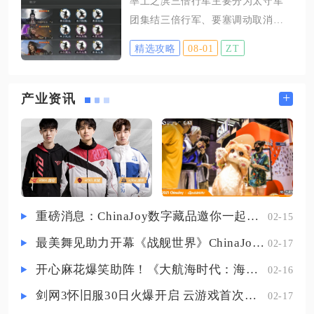
率土之滨三倍行军主要分为太守军
辑，孙坚坐镇一号位承担全队承伤
武将、元宝、招募令全部供给核心
团集结三倍行军、要塞调动取消卡
与护盾增幅，凭借自身高额减伤与
武将，从根源上加快升星速度。
三倍返程、野外军营发兵三类方
反击机制吸收敌方首轮爆发伤害，
精选攻略
08-01
ZT
式，其中实战使用率最高的是太守
同时触发阵营羁绊提升全队生存属
集结行军与要塞调动返程技巧，熟
性。鲁肃紧随其后辅助续航，持续
练运用能够大幅缩短部队往返战场
+
产业资讯
回复队伍血量、减免敌方控制效
的耗时，抢占对战先机。太守军团
果，稳定队伍血线不被快速击溃，
集结三倍行军属于同盟团战核心机
搭配周瑜叠加灼烧层数，让前排抗
制，同盟成功占领可任命太守的城
伤同时不断压低敌方整体血量，三
池后，由盟主授予玩家太守职位，
人互
太守建造太守府即可解锁军团集结
功能。任意同盟成员派遣部队向太
重磅消息：ChinaJoy数字藏品邀你一起评选
02-15
守城池发起集结，集结期间所有进
最美舞见助力开幕《战舰世界》ChinaJoy首日精彩碰撞
02-17
军至太守城池的部队行军速度提升
至常规速度三倍，大量队伍能够快
开心麻花爆笑助阵！《大航海时代：海上霸主》亮相China Joy
02-16
速汇聚一点。该方式多用于关卡争
剑网3怀旧服30日火爆开启 云游戏首次亮相CJ打造舒适畅玩体验
02-17
夺