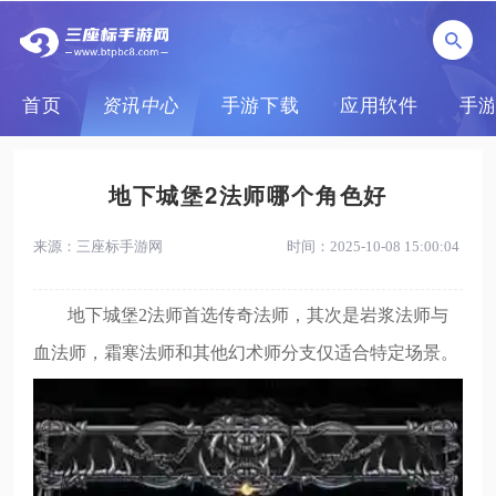
首页
资讯中心
手游下载
应用软件
手
地下城堡2法师哪个角色好
来源：三座标手游网
时间：2025-10-08 15:00:04
地下城堡2法师首选传奇法师，其次是岩浆法师与
血法师，霜寒法师和其他幻术师分支仅适合特定场景。