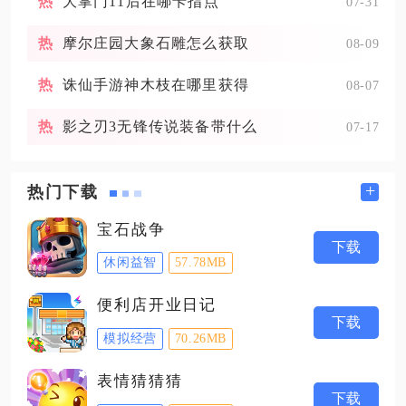
大掌门11后在哪卡指点
07-31
摩尔庄园大象石雕怎么获取
08-09
诛仙手游神木枝在哪里获得
08-07
影之刃3无锋传说装备带什么
07-17
+
热门下载
宝石战争
下载
休闲益智
57.78MB
便利店开业日记
下载
模拟经营
70.26MB
表情猜猜猜
下载