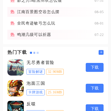
影之刃3暗黑羽衣怎么做
07-31
江南百景图空谷怎么摆
08-05
全民奇迹敏弓怎么玩
08-01
鸣潮几级可以祈愿
07-22
+
热门下载
无尽勇者冒险
下载
冒险解谜
32.90MB
泡面三国
下载
卡牌游戏
25.16MB
反噬
下载