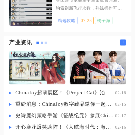
伍紧随其后拆除城池耐久，器械队
的机制。升级所需核心素材密音筒
钩索刷新飞行次数，熟练操作可以
伍的防御薄弱，只要器械部队被清
存在多种稳定获取
稳定打出六段连续滑翔，搭配青羽
理干净，土匪只能依靠主力慢慢消
精选攻略
07-28
橘子海
鹭声骸还能拓展至八段飞行，大幅
耗城池耐久，体力耗尽之后攻城计
提升大世界长距离移动效率。菲比
划就会彻底失败。实战里藏兵卡秒
固有天赋解锁后，空中单次起跳能
+
产业资讯
是击杀器械队伍的关键操作，土匪
够释放两次向前重击滑翔，单纯依
主力部队行军到达城池之后，先暂
靠跳跃只能完成两段飞行，想要持
时撤下驻守队伍里的主将，队伍就
续连飞，核心就是利用各类交互手
不会和对方的主力进行交战，避开
段重置空中重击的使用次数，把控
高
按键节奏避免角色直接坠落。基础
六连飞标准操作流程为先原地起
ChinaJoy超萌展区！《Project Cat》治愈猫咪吸引一众铲屎官
02-18
跳，空中连续打出两次重击，紧接
重磅消息：ChinaJoy数字藏品邀你一起评选
02-15
着按下闪避刷新飞行次数，再次释
放两段空中重击，随后释放钩索完
史诗魔幻策略手游《征战纪元》参展ChinaJoy，SLG与放置融合玩法来袭
02-17
成机制刷新，补上最后两段重击滑
开心麻花爆笑助阵！《大航海时代：海上霸主》亮相China Joy
02-16
翔