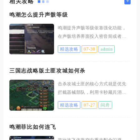
+
相关攻略
鸣潮怎么提升声骸等级
鸣潮提升声骸等级依靠强化功能，
在声骸培养界面投入密音筒或者闲
置声骸获取经验，累积经验后即可
精选攻略
07-30
admin
提升等级，不同品质声骸拥有各自
等级上限。打开背包声骸栏目选中
目标声骸，点击培养按钮进入强化
三国志战略版土匪攻城如何杀
页面，添加经验素材并且消耗贝币
击杀攻城土匪的核心方式就是优先
就能完成升级，绿色声骸最高10
拦截器械部队，利用卡秒藏兵消耗
级，蓝色声骸上限15级，紫色声骸
对方主力体力，依托同盟联防体系
可升至20级，金色声骸能够提升至
精选攻略
07-27
问舟
压缩侠客军的作战空间，消耗完对
25级。每当等级达到5、10、15、
手体力之后集中队伍围剿剩余主
20、25这些节点时，声骸会解锁全
力。土匪攻城的固定思路就是主力
鸣潮菲比如何连飞
新副词条，词条属性随机生成，这
队伍在前排吸引驻守部队，器械队
也是培养声骸过程中需要重点关注
菲比连飞依靠空中重击配合闪避、