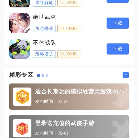
冒险解谜
47.59MB
绝世武林
下载
角色扮演
38.18MB
不休战队
下载
策略塔防
69.69MB
+
精彩专区
适合长期玩的模拟经营类游戏2025
发布时间：03-27
登录送充值的武侠手游
发布时间：05-01