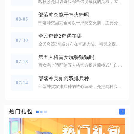
喀秋莎是口袋奇兵综合强度最优的英雄，零氪、微氪、高氪玩家都能长期使用，覆盖推图、野外打野、据点攻防、跨服对战全部主流玩法，不存在明显短板。该英雄归属陆军阵营，当前游戏环境里陆军成型成本最低，兵种建造资源消耗更少，搭配体系丰富，不需要高额投入就能打出可观战力，也是多数玩家开荒首选兵种对应的核心输出角色。喀秋莎专属技能火箭齐射拥有极高触发概率，战斗中会对敌方横排单位释放多段范围伤害，清杂效率远超同定位其他英雄，专属等级达到五级后伤害倍率大幅提升，单场战斗输出占比稳定超过全队四成，
部落冲突能干掉火箭吗
08-05
部落冲突里完全可以干掉防空火箭，主要分为法术远程摧毁、英雄技能定点打击、地面兵种硬拆以及空军配合肉盾牵制这四类主流手段，不同大本营阶段需要匹配对应的操作思路，处理掉防空火箭之后，空军部队才能够安全进场输出，也是绝大多数空军流派打出三星的关键前提。防空火箭只会攻击空中单位，不会对地面部队造成任何伤害，这是很多玩家容易忽略的核心机制，地面兵种靠近之后可以毫无阻碍地输出摧毁防空火箭，只是内置在阵型深处的火箭，往往需要破开多层城墙才能够接触到目标，会承受周边其他防御建筑的火力打击。法
全民奇迹2奇遇在哪
07-30
全民奇迹2奇遇分布在奇迹大陆、精灵之森、冰封峡谷、亚特兰蒂斯、埋骨沙漠、卡特鲁废墟、天使之城七大核心地图，分为NPC对话触发、场景道具交互、特定动作触发三类，全部奇遇都有转生等级门槛，未达到对应转职等级无法激活对应点位。常规奇遇集中在地图边角、墓园、海岸、废墟高台、桥洞、雕像群这类自动寻路不会抵达的隐蔽区域，部分奇遇存在线路刷新机制，单次抵达未发现交互目标时切换线路即可刷新可触发物件，是快速找齐全部奇遇的核心思路。奇迹大陆的奇遇点位集中在右上角墓园，1转100级可解锁缜密头脑
第五人格盲女玩躲猫猫吗
07-18
盲女完全适配第五人格官方捉迷藏模式与自定义躲猫猫玩法，且凭借回声定位技能成为躲藏阵营里信息优势极强的角色，整体适配度稳居求生者上游层级，仅羸弱特质会在被发现后大幅降低逃生容错，只要全程依靠盲杖把控监管动向、严格控制跑动暴露痕迹，盲女的躲猫猫上限会远超多数常规求生者。盲女轻击盲杖可实时感知近距离监管轮廓，重击盲杖能够实现全图透视两名怪物位置，还会同步将监管方位共享给全体队友，同时削弱监管交互速度、屏蔽监管自带透视能力，刚好契合躲猫猫最核心的提前规避需求，30秒躲藏准备阶段可直接
部落冲突如何双排兵种
07-14
部落冲突双排兵种的核心玩法，是把两种兵种分成前后两排依次投放，前排兵种负责承受防御伤害、引导部队路线，后排兵种稳定打输出，依靠兵种分工降低部队损耗，以此大幅提升破阵三星概率。双排兵种不能随意组合，必须满足承伤与输出互补的基础逻辑，前排优先选择高血量坦克兵种，后排搭配远距离输出兵种，地面与空中单位严格分开编组，避免两类部队被同一种防御火力同时针对。在配兵人口分配上，前排兵种占用总兵力的三成，后排输出兵种占据七成人口，多余人口可以补充少量开墙兵种，保证大部队顺利进入阵型内部，不会
+
热门礼包