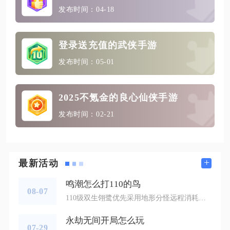
发布时间：04-18
登录送充值的武侠手游
发布时间：05-01
2025不氪金的良心仙侠手游
发布时间：02-21
+
最新活动
鸣潮怎么打110的鸟
08-07
110级双生翎鹭优先采用地形分怪远程消耗打法，利用怨鸟泽瀑布水域分开青鸟与紫羽鹭，逐个击杀即可稳定获取金色青羽鹭声骸，全程规避双鸟同步夹击的致命伤害，新手与低练度配置也能零损耗完成挑战。两只110级翎鹭同步在场时会交替释放冲刺、远程风弹与俯冲啄击，两者属性抗性存在明显区分，青鸟气动抗性偏低、紫羽鹭雷电伤害爆发极高，一旦同时吸引仇恨很容易被连招秒杀，战斗核心思路是全程分割两只目标，优先处理掉落声骸的青鸟，再根据需求选择是否清理紫羽鹭，无需同时对抗双鸟降低操作压力。进场前优先携带
永劫无间开局怎么玩
07-29