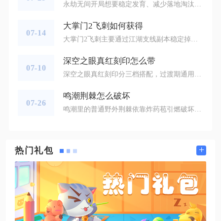
永劫无间开局想要稳定发育、减少落地淘汰，核心思路是合理规划跳伞落点、遵循固定物资拾取顺序、提前做好听声辨位预警，落地三十秒内配齐护甲、基础武器与足量飞索，根据交战强度选择拉扯避战或主动博弈，同步规划首轮暗域转移路线，全程把控搜刮与交战节奏。对局开局跳伞阶段是奠定整局优势的基础，单排玩家尽量避开航线正中心的天人城、唐安城、神鹰堡等高热度核心点位，这类区域每局至少三支队伍同步落地，无装备情况下正面交手容错极低，可选择航线两侧中型边缘资源区，聚窟洲优先百炼洞、落日寺外围，火罗国可选
大掌门2飞刺如何获得
07-14
大掌门2飞刺主要通过江湖支线副本稳定掉落、暗器阁商店兑换、各类限时暗器主题活动兑换、古墓迷阵探索产出、帮会商店刷新兑换这五类渠道获取，其中江湖支线是平民长期积累飞刺最核心的途径，其余渠道用来快速补足缺口，合理搭配全部玩法能大幅缩短集齐足量飞刺用于暗器养成的周期。掌门等级达到50级解锁暗器系统后，江湖界面右下角支线副本正式开启产出飞刺的掉落池，副本分为普通、力战、死战三种难度，难度越高单次掉落飞刺数量越多，精英关卡的掉落概率会额外上浮，每日拥有固定免费挑战次数，通关失败不会扣除
深空之眼真红刻印怎么带
07-10
深空之眼真红刻印分三档搭配，过渡期通用3+3为皎月的眷恋3件套搭配勇者之证3件套，成型毕业2+2+2为皎月的眷恋2件、勇者之证2件、女巫的审判2件，满突破Ω极限输出可选勇者之证2件、皎月的眷恋2件、神之祝醴2件，三套搭配分别适配开荒过渡、常规满配、长线持续输出三种实战场景，刻印位置、词条优先级、赋能词条均有固定标准，搭配后可完整契合真红印记循环与高频物理输出机制。过渡3+3组合适配未达成Ω突破、刻印资源不足的阶段，1、2、3号位全部放置皎月的眷恋，4、5、6号位装配勇者之证即
鸣潮荆棘怎么破坏
07-26
鸣潮里的普通野外荆棘依靠炸药苞引燃破坏，黑潮污染荆棘需要回音火种净化，石化荆棘借助声骸技能击碎，常规角色普攻和基础技能无法直接破除荆棘障碍。游戏里大部分拦路的普通荆棘陷阱，就算角色近距离释放连招或者重击攻击荆棘枝干，也不会产生任何破坏效果，靠近荆棘本体还会被荆棘弹开。解锁控物这项探索能力之后，在荆棘周边的草丛、树枝位置搜寻炸药苞，长按控物按键抓取花苞，开启远距离瞄准模式，调整投掷角度对准荆棘内部的核心位置抛出炸药苞，花苞爆炸产生的火焰就可以彻底烧毁整片荆棘丛。如果遇到一大片连
+
热门礼包