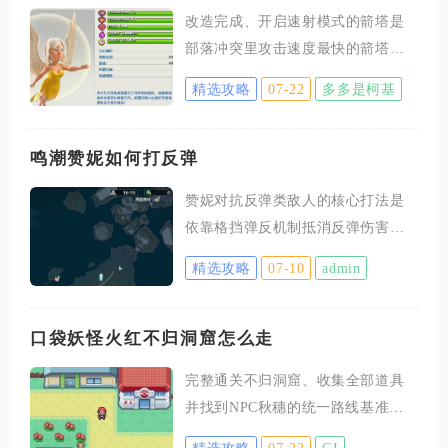
改造完成、开启速射模式的箭塔是
部落冲突里攻击速度最快的箭塔，
普通原版箭塔、多人箭塔、夜世界
精选攻略
07-22
多多是柯基
箭塔的攻速都无法与之相比。想要
解锁速射模式，需要满足基础条
件，主世界箭塔等级达到十级，夜
鸣潮赞妮如何打反弹
世界箭塔升到六级，并且空闲的大
赞妮对抗反弹类敌人的核心打法是
师建造者完成箭塔改造，改造结束
依靠格挡弹反机制抵消反弹伤害，
后才能自由切换两种攻击形态。远
借技能判定窗口规避反伤同时稳定
程模式攻击间隔0.5秒，速射模式缩
精选攻略
07-10
admin
输出，普通普攻直接攻击反弹怪会
短至0.25秒，攻击频率直接翻倍，持
全额承受自身衍射伤害反弹，全程
续输出能力得到明显提升。速射箭
以共鸣技能格挡为输出核心循环即
口袋妖怪火红不归洞窟怎么走
塔在攻速提升的同时会产生属性取
可大幅降低翻车概率。反弹敌人的
舍，射程从十格缩减到七格，布置
完整通关不归洞窟、收集全部道具
反伤机制会将角色单次攻击伤害按
位置需要更加讲究，适合安放在阵
并找到NPC秋穗的统一路线基准为
固定比例返还给输出方，常规持续
型内部、敌军必经的狭窄
右→上→下→下→右→左→下→右
平A、重击输出方式会持续叠加反弹
精选攻略
07-22
CJ