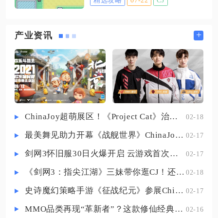
→上，洞窟所有分支房间以初始大
伤害，赞妮的标准防卫预案共鸣技
厅为起点，每条道具路线走完后均
能释放后会立刻进入长时格挡姿
需原路折返初始大厅再开启下一条
+
产业资讯
态，该格挡阶段能全额免疫敌方单
探索线路，洞窟房间内岩石数量对
次攻击，同时包含反弹伤害在内的
应时钟方位，可辅助辨别正确行进
所有incoming伤害都会被完全抵消，
方向，避免反复传送回起点。进入
格挡成功触发的精准反
洞窟前需要先完成二周目七之岛主
线解锁五之岛区域，洞窟坐落于五
之岛北部空地东侧，踏入洞窟楼梯
ChinaJoy超萌展区！《Project Cat》治愈猫咪吸引一众铲屎官
02-18
后首先抵达初始大厅，大厅固定刷
最美舞见助力开幕《战舰世界》ChinaJoy首日精彩碰撞
02-17
新遗迹迷训练家，对战精灵为大岩
蛇、隆隆石、嘎啦嘎啦，水系、草
剑网3怀旧服30日火爆开启 云游戏首次亮相CJ打造舒适畅玩体验
02-17
系招式可快速完成对战，对话结
《剑网3：指尖江湖》三妹带你逛CJ！还有惊喜嘉宾现场约定你！
02-18
史诗魔幻策略手游《征战纪元》参展ChinaJoy，SLG与放置融合玩法来袭
02-17
MMO品类再现“革新者”？这款修仙经典IP产品在尝试破局
02-16