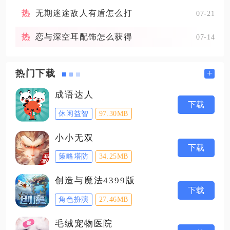
无期迷途敌人有盾怎么打
07-21
恋与深空耳配饰怎么获得
07-14
+
热门下载
成语达人
下载
休闲益智
97.30MB
小小无双
下载
策略塔防
34.25MB
创造与魔法4399版
下载
角色扮演
27.46MB
毛绒宠物医院