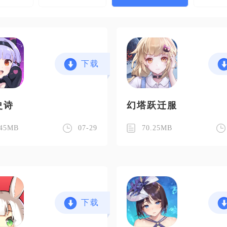
下载
史诗
幻塔跃迁服
.45MB
07-29
70.25MB
下载