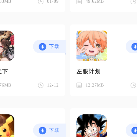
.83MB
01-09
49.62MB
下载
天下
左眼计划
.76MB
12-12
12.27MB
下载