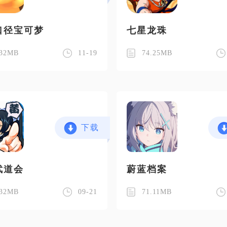
口径宝可梦
七星龙珠
.32MB
11-19
74.25MB
下载
武道会
蔚蓝档案
.32MB
09-21
71.11MB