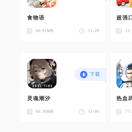
食物语
超强
60.91MB
11-20
13
下载
灵魂潮汐
热血
66.36MB
11-06
77