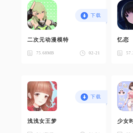
下载
二次元动漫模特
忆恋
75.68MB
02-21
57
下载
浅浅女王梦
少女