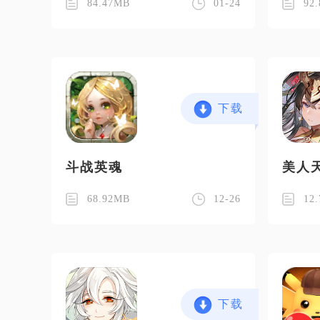
84.47MB
01-24
92
下载
斗战英魂
美人
68.92MB
12-26
12
下载