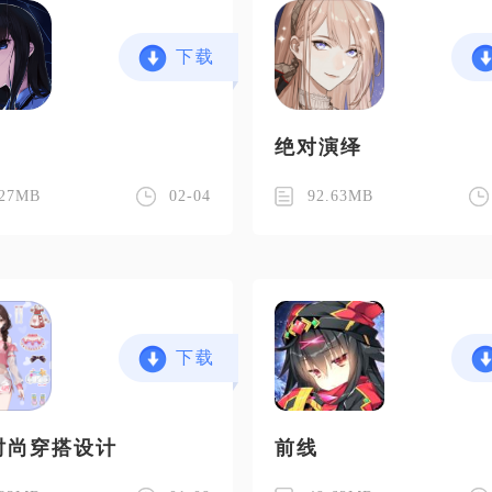
下载
绝对演绎
.27MB
02-04
92.63MB
下载
时尚穿搭设计
前线