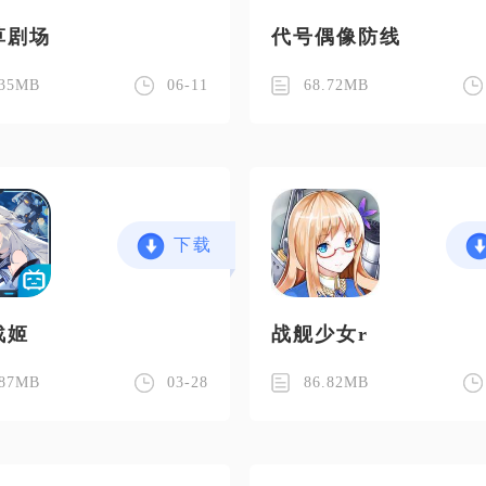
草剧场
代号偶像防线
.35MB
06-11
68.72MB
下载
战姬
战舰少女r
.87MB
03-28
86.82MB