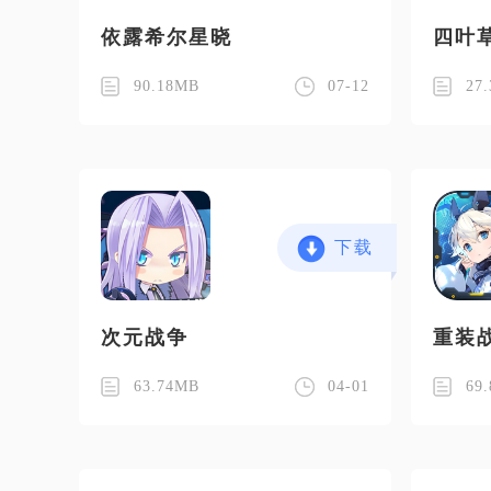
依露希尔星晓
四叶
90.18MB
07-12
27
下载
次元战争
重装
63.74MB
04-01
69