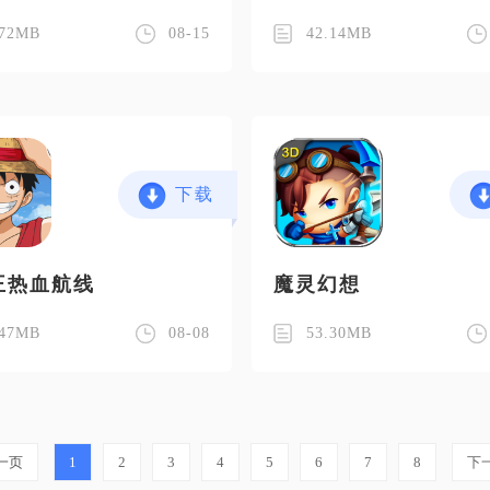
.72MB
08-15
42.14MB
下载
王热血航线
魔灵幻想
.47MB
08-08
53.30MB
一页
1
2
3
4
5
6
7
8
下