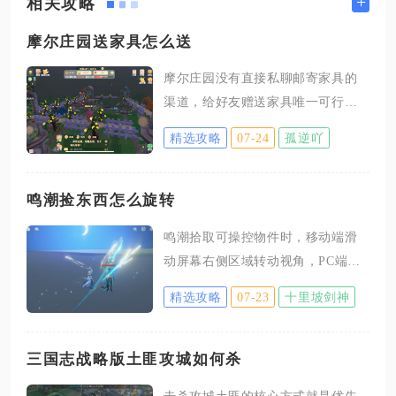
+
相关攻略
摩尔庄园送家具怎么送
摩尔庄园没有直接私聊邮寄家具的
渠道，给好友赠送家具唯一可行方
式是双方建立邻居关系，借助家园
精选攻略
07-24
孤逆吖
公共储物箱完成家具共享赠予，家
具所有权保留在原持有者手中，邻
居可自由取用摆放公共区域装饰。
鸣潮捡东西怎么旋转
想要实现家具互赠，需要先满足邻
鸣潮拾取可操控物件时，移动端滑
居解锁门槛，再通过储物箱中转存
动屏幕右侧区域转动视角，PC端拖
放家具，同时区分可存放与不可存
动鼠标、手柄推动右摇杆即可自由
放家具类型，熟悉规则后能稳定完
精选攻略
07-23
十里坡剑神
旋转视角；解谜控物状态下还有单
成家具赠送操作，很多玩家会混淆
独按键控制物件本身旋转，二者操
普通道具赠礼与家具赠予机制，二
作需要区分清楚。很多玩家容易混
三国志战略版土匪攻城如何杀
者操作渠道完全独立，礼品盒仅能
淆视角转动和物体旋转，拾取物品
赠送材料、好感道具，无法收纳各
击杀攻城土匪的核心方式就是优先