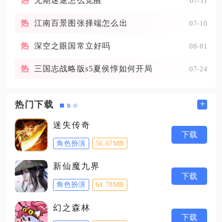
无期迷途怎么觉醒
07-11
江南百景图张择端怎么出
07-10
深空之眼国常立好吗
08-01
三国志战略版s5夏侯惇如何开局
07-24
+
热门下载
迷失传奇
下载
角色扮演
56.67MB
新仙魔九界
下载
角色扮演
64.78MB
幻之森林
下载