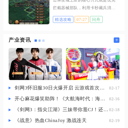
之后无法调整视野，大多是没有分
类装饰家具。想要和好友开通邻居
拦截器械部队，利用卡秒藏兵消耗
清两套独立操作逻辑。单纯转动镜
共享家具功能，需要达成三层硬性
对方主力体力，依托同盟联防体系
头观察物品，只需要操作常规视角
精选攻略
07-27
问舟
压缩侠客军的作战空间，消耗完对
控制区域，不需要额外触发功能按
手体力之后集中队伍围剿剩余主
键。移动端玩家靠近方块、容器、
力。土匪攻城的固定思路就是主力
+
产业资讯
投掷道具这类能够拾取操控的物
队伍在前排吸引驻守部队，器械队
件，点击交互按键拿起目标后，直
伍紧随其后拆除城池耐久，器械队
接用手指滑动屏幕右侧空白区域，
伍的防御薄弱，只要器械部队被清
就能全方位旋转镜头，从不同角度
理干净，土匪只能依靠主力慢慢消
耗城池耐久，体力耗尽之后攻城计
划就会彻底失败。实战里藏兵卡秒
剑网3怀旧服30日火爆开启 云游戏首次亮相CJ打造舒适畅玩体验
02-17
是击杀器械队伍的关键操作，土匪
开心麻花爆笑助阵！《大航海时代：海上霸主》亮相China Joy
02-16
主力部队行军到达城池之后，先暂
时撤下驻守队伍里的主将，队伍就
《剑网3：指尖江湖》三妹带你逛CJ！还有惊喜嘉宾现场约定你！
02-18
不会和对方的主力进行交战，避开
《战意》热血ChinaJoy 激战连天
02-19
高