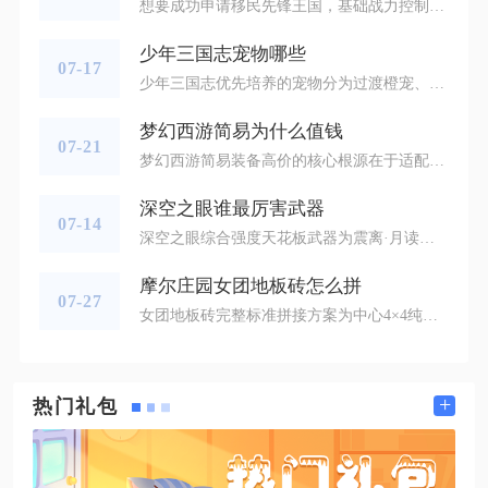
想要成功申请移民先锋王国，基础战力控制在对应赛季限定值内并满足通用移民门槛，直接在王国总览界面提交常规移民申请即可；战力超出赛季上限则需要联系目标先锋王国国王申请特殊移民审批名额，审批通过后再走常规移民提交流程。先锋王国会依据单赛季王国前三百名玩家总战力进行战区排名筛选，同一战区内排名靠前的王国会自动标注先锋标识，不同赛季设有固定战力准入红线，失落之地第二赛季上限1500万、第三赛季2500万、征服赛季3500万，超过对应数值无法直接提交普通移民申请，这也是申请前最核心的硬性
少年三国志宠物哪些
07-17
少年三国志优先培养的宠物分为过渡橙宠、通用红宠、阵营专属红宠、高阶玄金宠四大类，平民开荒首选临渊魔龙，吴国灼烧流绑定凌波神凤，魏国防守阵容搭配水神共工，后期PVP核心为渊神·鳐祖，前期过渡只用飞电狐、铜甲龟即可。前期升级阶段资源有限，无需投入过多道具培养多只宠物，橙宠仅作为过渡使用，飞电狐能为前排武将提供攻击加成、后排补充生命增益，推图、叛军玩法都能适配；铜甲龟主打群体减伤回血，遇到高爆发敌方阵容时上阵，大幅降低前排阵亡概率，两只橙宠升到50级、完成基础神炼就足够支撑中期开荒
梦幻西游简易为什么值钱
07-21
梦幻西游简易装备高价的核心根源在于适配卡级玩法的属性碾压优势、极低产出概率带来的稀缺性，叠加全服务器稳定庞大的刚需玩家群体，多重因素共同推高简易装备的市场价格，同时优质简易装备具备极强保值能力，成为跨服流通的核心硬通货。简易特效的核心机制是降低装备穿戴等级5级，这一规则完美契合游戏主流的69精锐、89勇武两大卡级体系，大量玩家长期停留在固定等级参与竞技场、跨服比武、难度副本等核心玩法，无法穿戴更高一档常规装备，简易就成了突破等级属性上限的唯一途径。以69级玩家穿戴70级简易装
深空之眼谁最厉害武器
07-14
深空之眼综合强度天花板武器为震离·月读专属钥从式神·雷天断界，它凭借专属机制深度绑定角色输出循环，是当前全游戏上限最高、实战提升最质变的毕业武器，也是多数玩家公认综合战力最强的权钥装备。这把专武不仅拥有高额基础权钥攻击与雷属性伤害面板加成，核心被动能够在震离消除敌人印记时持续叠加攻击力buff，释放三技能爆发时还会触发专属增伤乘区，大幅拉高奥义与落雷的爆发伤害，直接补齐震离怒气循环的输出短板，让角色从常规输出跃升为长线竞速与高难攻坚的核心主C，同练度下对比五星通用武器伤害差距
摩尔庄园女团地板砖怎么拼
07-27
女团地板砖完整标准拼接方案为中心4×4纯色女团砖，外围环绕两圈同系列条纹地砖，边角搭配星形点缀地砖，全程开启网格对齐即可拼接出完整女团主题舞台地面。整套拼接布局适配家园空地8×8网格区域，整体造型对称规整，能够还原女团舞台分区视觉效果，操作依托家园布置功能完成，无需借助堆叠、断网等特殊操作，地砖仅能铺展在露天家园地面，小屋室内无法摆放该款限定地砖。拼接前需要提前集齐三类地砖，分别是纯色主体地砖、长条条纹边框地砖、四角星形装饰地砖，三类地砖数量配比为16块主体砖、24块条纹砖、
+
热门礼包