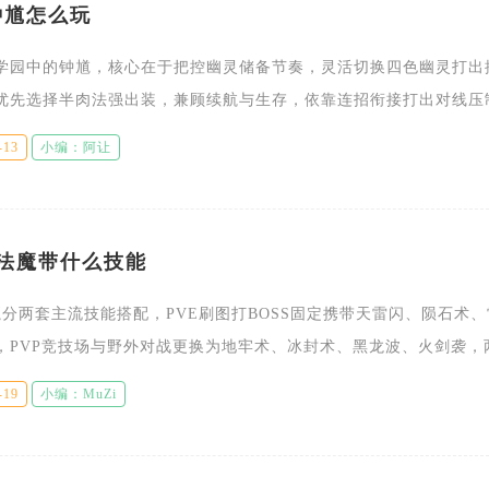
钟馗怎么玩
学园中的钟馗，核心在于把控幽灵储备节奏，灵活切换四色幽灵打出
优先选择半肉法强出装，兼顾续航与生存，依靠连招衔接打出对线压
馗没有固定的技能循环，所有输出手段都依赖地图刷新的各色幽灵，
-13
小编：阿让
2法魔带什么技能
魔分两套主流技能搭配，PVE刷图打BOSS固定携带天雷闪、陨石术
，PVP竞技场与野外对战更换为地牢术、冰封术、黑龙波、火剑袭，
游戏战斗场景，兼顾输出、控制与生存，是当前适配所有养成阶段的
-19
小编：MuZi