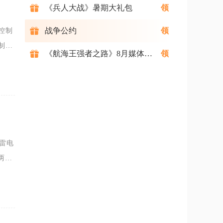
《兵人大战》暑期大礼包
战争公约
控制
制与
《航海王强者之路》8月媒体礼包
每4
、雷电
两套
最优