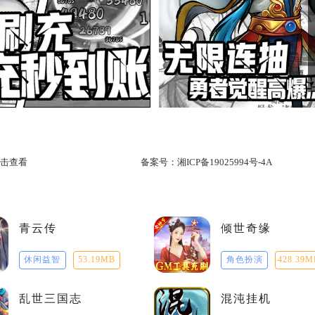
击查看
备案号：
湘ICP备19025994号-4A
青云传
倾世奇缘
休闲益智
53.19MB
角色扮演
428.39M
乱世三国志
混沌挂机