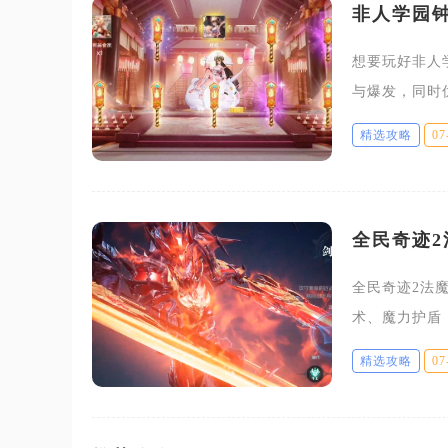
非人学园
想要玩好非人
与爆发，同时
团战输出。钟
精选攻略
07
秒自动生成一
全民奇迹
全民奇迹2法
术、魔力护盾
搭配覆盖全部
精选攻略
07
选择