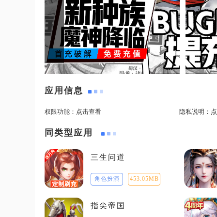
应用信息
权限功能：
点击查看
隐私说明：
点
同类型应用
三生问道
角色扮演
453.05MB
指尖帝国