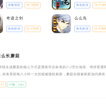
策略塔防
30.78MB
角色扮演
78.57M
奇迹之剑
么么岛
角色扮演
51.57MB
角色扮演
31.67M
怎么长蘑菇
持续生成蘑菇的核心方式是预留符合标准的2×2空白地块、维持普通
0，依靠系统每八小时一次的植被随机刷新，蘑菇在植被刷新池内拥有1
，满足两项基础条件就能稳定长出蘑菇。想要稳定产出蘑菇，首要调
-17
小编：zaky