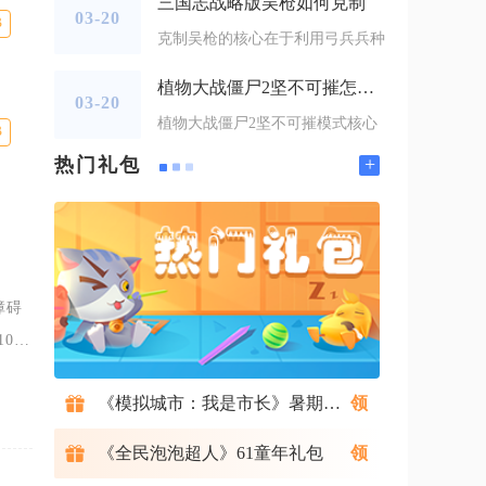
三国志战略版吴枪如何克制
03-20
B
克制吴枪的核心在于利用弓兵兵种
植物大战僵尸2坚不可摧怎么过
03-20
植物大战僵尸2坚不可摧模式核心
B
+
热门礼包
障碍
0%
整村
《模拟城市：我是市长》暑期礼包
《全民泡泡超人》61童年礼包