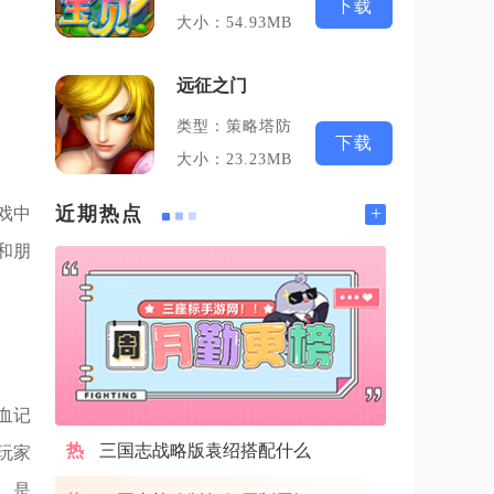
下载
大小：54.93MB
远征之门
类型：策略塔防
下载
大小：23.23MB
+
近期热点
戏中
和朋
血记
三国志战略版袁绍搭配什么
玩家
，是