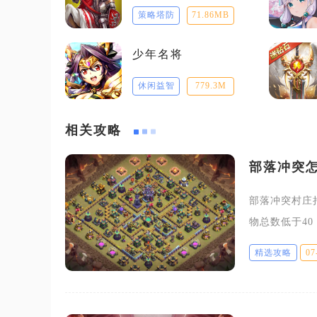
策略塔防
71.86MB
少年名将
休闲益智
779.3M
相关攻略
部落冲突
部落冲突村庄
物总数低于4
固定刷新权重
精选攻略
07
庄布局