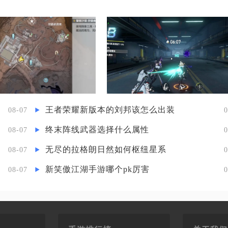
王者荣耀新版本的刘邦该怎么出装
08-07
0
终末阵线武器选择什么属性
08-07
0
无尽的拉格朗日然如何枢纽星系
08-07
0
新笑傲江湖手游哪个pk厉害
08-07
0