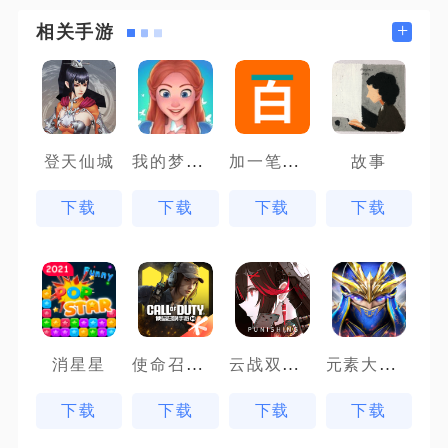
+
相关手游
我的梦幻城堡
加一笔变新字
登天仙城
故事
下载
下载
下载
下载
使命召唤手游体验服
云战双帕弥什
元素大天使
消星星
下载
下载
下载
下载