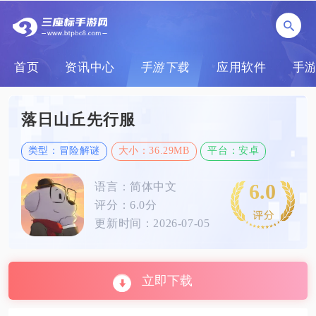
首页
资讯中心
手游下载
应用软件
手
落日山丘先行服
类型：冒险解谜
大小：36.29MB
平台：安卓
6.0
语言：简体中文
评分：6.0分
更新时间：2026-07-05
立即下载