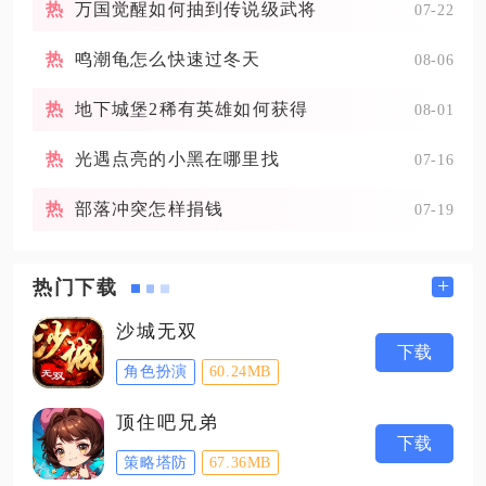
万国觉醒如何抽到传说级武将
07-22
鸣潮龟怎么快速过冬天
08-06
地下城堡2稀有英雄如何获得
08-01
光遇点亮的小黑在哪里找
07-16
部落冲突怎样捐钱
07-19
+
热门下载
沙城无双
下载
角色扮演
60.24MB
顶住吧兄弟
下载
策略塔防
67.36MB