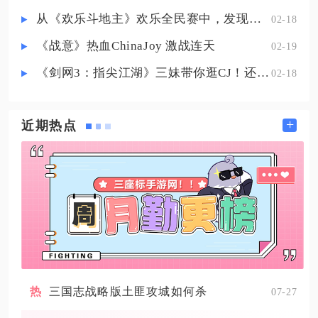
局优先铁剑提升换血伤害，坦边对
从《欢乐斗地主》欢乐全民赛中，发现拓盘全民电竞的新蓝海
02-18
《战意》热血ChinaJoy 激战连天
02-19
《剑网3：指尖江湖》三妹带你逛CJ！还有惊喜嘉宾现场约定你！
02-18
+
近期热点
三国志战略版土匪攻城如何杀
07-27