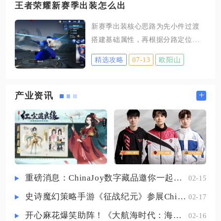
驱虎套装升级为真驱虎。想要顺畅
王者荣耀新赛季出装怎么出
作时间。在等级临近20级的关键阶
完成整套筹备，需要按照顺序规划
段，不要盲目刷取低等级支线委
新赛季出装核心思路为先小件过渡
两套基础套装的收集路线，合理分
托，这类任务经验收益偏低，只会
搭建基础属性，再根据分路定位确
配点券资源，避免出现材料齐全却
占用宝贵体力，若主线进度暂时
定核心大件，全程对照敌方阵容补
等级不足、点券短缺的情况。打造
精选攻略
07-13
欧阳山
充克制装备，顺风强化输出、逆风
的第一步是筹备两套基础套装。白
优先堆生存，后期依靠保命装备轮
虎套装图纸可以在78级五星通关单
换提升团战容错，固定出装模板仅
+
产业资讯
人剧本单骑救主获取，等级达到85
作基础参考，实时对局调整才是稳
级之后，也能在点券商城直接购
定上分的关键，全分路通用这套逻
买；集齐图纸后，按照强壮、强攻
辑可以大幅降低出装失误带来的对
类的装备要求洗练六件紫装，
局劣势。想要把出装思路落地，首
先要摒弃裸憋大件的错误习惯，新
版本装备合成路径全面优化，小件
重磅消息：ChinaJoy数字藏品邀你一起评选
02-15
造价低、成型速度快，对线期就能
史诗魔幻策略手游《征战纪元》参展ChinaJoy，SLG与放置融合玩法来袭
02-17
拿到攻防属性优势，不同分路的小
件选择有清晰区分。对抗路战边开
开心麻花爆笑助阵！《大航海时代：海上霸主》亮相China Joy
02-16