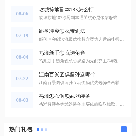
攻城掠地副本183怎么打
08-06
攻城掠地183徐晃副本通关核心是依靠貂蝉魅惑限制敌方战法，搭配曹操buff、赵云护盾、夏侯惇承伤输出，严格把控战法释放时机，不能无脑自动战斗，该副本敌方五名武将均拥有高额群体战法，会直接秒杀己方多排士兵，硬拼属性很难通关，依靠机制操作可以降低通关的硬件门槛。主流稳妥排阵顺序为貂蝉带副将孟获首发，第二位曹操不带副将，第三位赵云不带副将，第四位觉醒夏侯惇携带副将，套装选择上貂蝉穿戴凤凰套装，曹操携带烛龙套装，赵云使用烛龙或者凤凰套装，夏侯惇搭配霸下套装，这套组合充分利用各个武将的
部落冲突怎么带剑法
07-19
部落冲突剑法流最优携带方案为肉盾前排搭配寒冰法师、剑士为主力输出，法术以冰冻、狂暴、毒药、地震组合为核心，配合攻城滚木车完成开墙推进，适配绝大多数环形、方格多层防御阵型，稳定打出两星及满星战绩，整套搭配兼顾坦度、控制与爆发，容错率高于常规地面推进流派。剑法流的兵种携带需要严格划分功能配比，前排选择石头人或大雪怪承担全额防御伤害，大雪怪优先推荐，自带小型冰人持续干扰防御锁定目标，中型单位搭配大量剑士作为近战爆发核心，剑士高额攻速搭配寒冰法师减速效果，能快速撕碎单体防御建筑，后排
鸣潮新手怎么选角色
08-04
鸣潮新手选角色核心思路为先配齐主C与泛用治疗辅助，优先易获取、操作门槛低、适配全场景的角色，不盲目追求限定五星，集中资源培养3名以内角色即可顺畅完成开荒推图、副本挑战等全部前期内容。游戏前期养成材料、武器突破素材稀缺，分散培养多名角色会出现战力断层，主线BOSS、深塔低层关卡容易卡关，挑选角色时要兼顾获取渠道、操作难度、队伍适配性三大核心维度，零氪、月卡、重氪玩家的选择逻辑也存在明显区分，按照梯度筛选能大幅降低开荒难度。开荒阶段主C选择分为免费主角、四星平民战神、常驻五星三类
江南百景图俱留孙选哪个
07-22
江南百景图俱留孙互动奖励优先选择金画轴，其次按补天石、限定建筑与画轴碎片、基础资源的顺序依次取舍，这是兼顾长期抽卡资源与短期城建补给的最优分配方案，新手和老玩家都能依靠这套选择逻辑稳定提升账号资源储备效率，避免因盲目选取物资造成核心道具流失。俱留孙作为绍兴府专属NPC，每次触发互动都会提供三类梯度奖励，金画轴属于游戏内稀缺硬通货，无法通过日常生产、城市建造批量获取，商城与活动兑换成本固定，单张价值远高于碎银、珍珠这类可循环产出的基础材料，长期积攒能够稳定扩充特殊居民卡池，也是
鸣潮怎么解锁武器装备
08-03
鸣潮解锁各类武器装备主要依靠唤取抽取、武器锻造、主线与世界任务、大世界探索奖励、通行证兑换五种渠道，完成主线基础剧情后即可解锁全部武器相关系统，后续只需按照对应渠道条件收集资源或者完成目标，就能获取新武器装备。游戏初始阶段跟随主线推进，解锁终端功能之后，唤取系统会自动开放，漂泊者可以消耗波纹道具进行武器抽取，唤取分为常驻武器池与限时武器UP池，常驻池能够自选目标五星武器，限时UP池会上线当期专属五星武器，抽取产出包含五星、四星各类武器，也是获取高阶武器装备最主要的途径。新手前
+
热门礼包