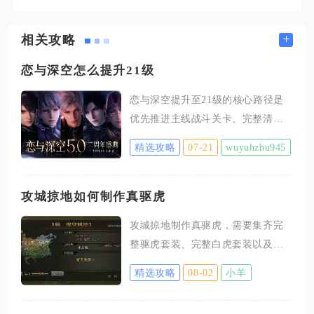
+
相关攻略
恋与深空怎么提升21级
恋与深空提升至21级的核心路径是
优先推进主线战斗关卡、完整清空
每日活跃度并合理分配全部体力资
精选攻略
07-21
wuyuhzhu945
源，搭配零点追踪副本与少量经验
道具补齐缺口，同时规避无效体力
消耗就能稳定达成目标。想要抵达
攻城掠地如何制作真驱虎
21级，首先要理清经验收益层级，
攻城掠地制作真驱虎，需要集齐完
主线战斗关卡提供的猎人经验数值
整驱虎套装、完整白虎套装以及真
是所有玩法中最高的，纯对话剧情
驱虎图纸，角色等级达到115级后，
不会产出经验，因此推进主线时只
精选攻略
08-02
小羊
在套装合成界面消耗材料完成打
需集中体力攻克带战斗标识的节
造，合成之后白虎套装直接消失，
点，对话段落可以快速跳过节省操