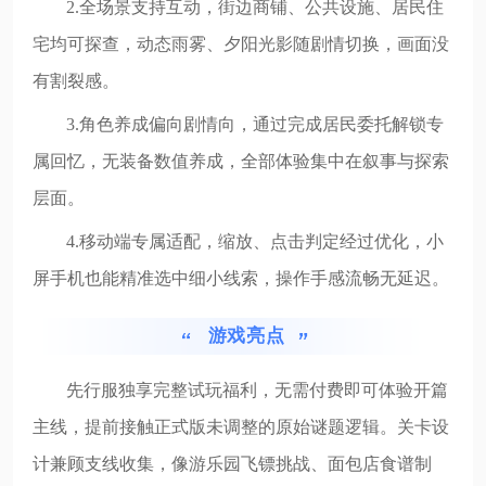
2.全场景支持互动，街边商铺、公共设施、居民住
宅均可探查，动态雨雾、夕阳光影随剧情切换，画面没
有割裂感。
3.角色养成偏向剧情向，通过完成居民委托解锁专
属回忆，无装备数值养成，全部体验集中在叙事与探索
层面。
4.移动端专属适配，缩放、点击判定经过优化，小
屏手机也能精准选中细小线索，操作手感流畅无延迟。
游戏亮点
先行服独享完整试玩福利，无需付费即可体验开篇
主线，提前接触正式版未调整的原始谜题逻辑。关卡设
计兼顾支线收集，像游乐园飞镖挑战、面包店食谱制