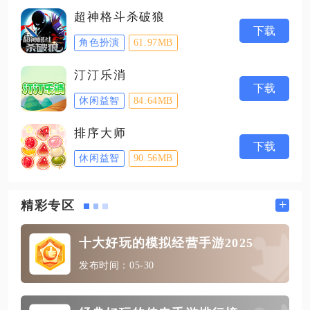
超神格斗杀破狼
下载
角色扮演
61.97MB
汀汀乐消
下载
休闲益智
84.64MB
排序大师
下载
休闲益智
90.56MB
+
精彩专区
十大好玩的模拟经营手游2025
发布时间：05-30