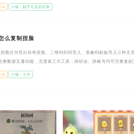
点位适配单人单刷与组队速刷两种场景，低战力玩家依靠这套卡位方
-14
小编：触手可及的距离
怎么复制捏脸
制捏脸分为导出自有捏脸、二维码扫码导入、形象码粘贴导入三种主
完整数据互通功能，无需第三方工具，跨职业、跨账号均可完整复刻
饰、瞳色全部捏脸参数，操作覆盖创建角色界面与主城美容师两处入
-18
小编：小羊