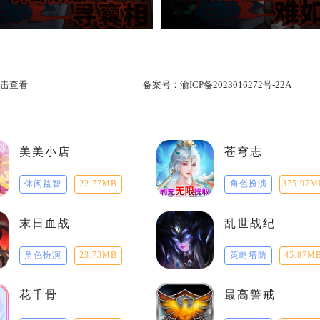
击查看
备案号：
渝ICP备2023016272号-22A
美美小店
苍穹志
休闲益智
22.77MB
角色扮演
375.97M
末日血战
乱世战纪
角色扮演
23.73MB
策略塔防
45.87M
花千骨
最高警戒