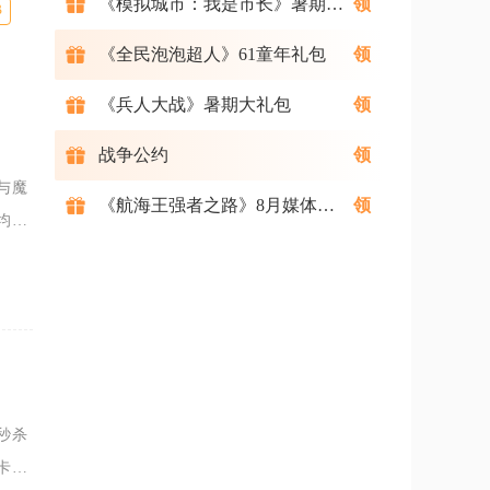
《模拟城市：我是市长》暑期礼包
B
《全民泡泡超人》61童年礼包
《兵人大战》暑期大礼包
战争公约
与魔
《航海王强者之路》8月媒体礼包
均衡
先低
秒杀
卡位