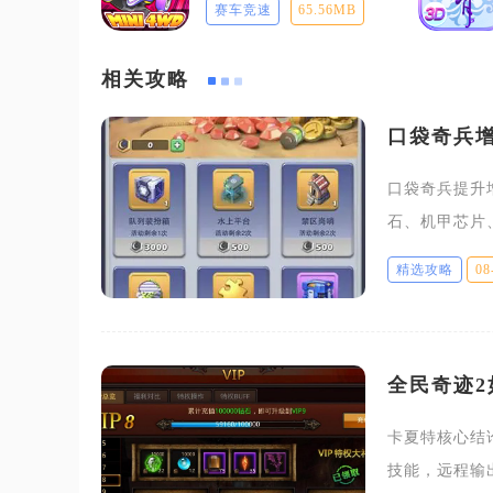
赛车竞速
65.56MB
相关攻略
口袋奇兵
口袋奇兵提升
石、机甲芯片
补齐所有板块
精选攻略
08
成本渠道，高
全民奇迹2
卡夏特核心结
技能，远程输