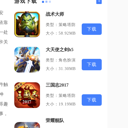
+
游戏下载
安
战术大师
依靠
类型：策略塔防
下载
一处
大小：58.92MB
卡关
大天使之剑h5
类型：角色扮演
下载
大小：31.30MB
件触
三国志2017
神
类型：策略塔防
下载
等趣
大小：19.19MB
事，
荣耀舰队