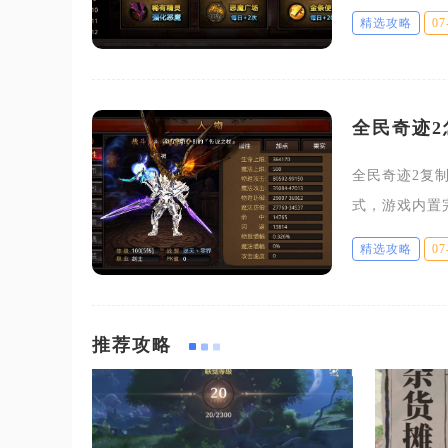
效果，该卡位
精选攻略
07
大幅降低通关
全民奇迹2
全民奇迹2复
式，游戏内置
官、身形、纹
精选攻略
07
手机端与PC端
推荐攻略