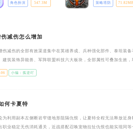
角色扮演
547.3M
策略塔防
71.82M
增伤减伤怎么增加
增伤减伤的全部有效渠道集中在英雄养成、兵种强化部件、泰坦装备
、建筑装饰异能兽、军阵联盟科技六大板块，全部属性可叠加生效，
才能最大化增减伤数值，单一渠道堆积属性收益会持续衰减，平民优
-06
小编：孤逆吖
如何卡夏特
论为利用副本左侧断岩窄缝地形阻隔仇恨，让夏特全程无法释放近身
出职业稳定无伤消耗通关，近战搭配召唤宠物拉扯仇恨也能实现同等