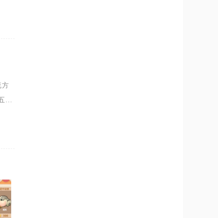
法可
流方
五
口，