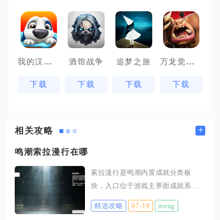
我的汉克狗
万龙觉醒魔兽战场
酒馆战争
追梦之旅
下载
下载
下载
下载
+
相关攻略
鸣潮索拉漫行在哪
索拉漫行是鸣潮内置成就分类板
块，入口位于游戏主界面成就系统
内，无需前往野外地图点位，解锁
精选攻略
07-19
meng
主剧情第三幕、开放索拉指南功能