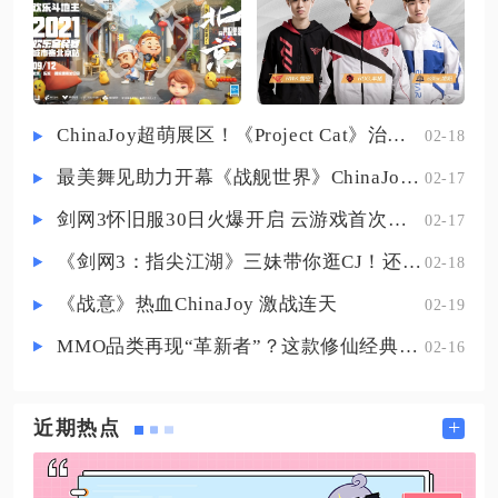
合覆盖日常清图、梦境高难、限时
修炼点满20级，飞升后法术修炼等
速刷全部场景，平民可免费集齐所
级降到15级，法术修
有核心宠物，无需限定抽取即可成
型完整体系。泛用输出组合适配绝
大多数属性输出队伍，前排弥之助
ChinaJoy超萌展区！《Project Cat》治愈猫咪吸引一众铲屎官
02-18
作为核心输出宠物，欧米伽修正状
最美舞见助力开幕《战舰世界》ChinaJoy首日精彩碰撞
02-17
态下全队提升10%会心值，暴击瞬间
额外获取奥义值，大幅加快队伍连
剑网3怀旧服30日火爆开启 云游戏首次亮相CJ打造舒适畅玩体验
02-17
携循环速度，芯片搭
《剑网3：指尖江湖》三妹带你逛CJ！还有惊喜嘉宾现场约定你！
02-18
《战意》热血ChinaJoy 激战连天
02-19
MMO品类再现“革新者”？这款修仙经典IP产品在尝试破局
02-16
+
近期热点