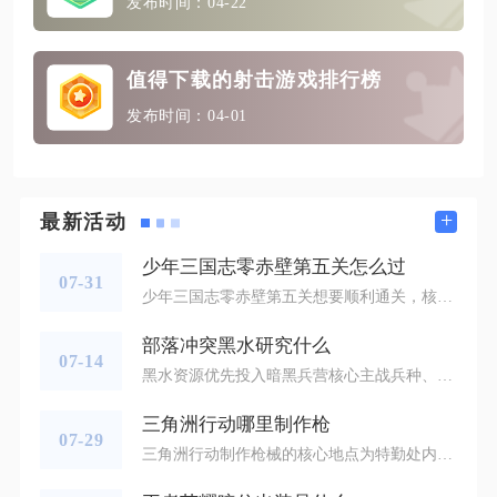
发布时间：04-22
值得下载的射击游戏排行榜
发布时间：04-01
+
最新活动
少年三国志零赤壁第五关怎么过
07-31
少年三国志零赤壁第五关想要顺利通关，核心是准备两套互不复用武将的队伍，分两场完成连胜，优先处理突进骑兵，再集火敌方前排肉盾与后排治疗单位，合理调整站位和军师技能释放时机，即可压低通关的战力门槛。这一关两场敌军配置差异明显，第一场以重骑、轻骑搭配盾兵步兵为主，骑兵会直接绕后偷袭后排输出；第二场敌方大量盾将搭配弓手，部分阵容会触发野兽增益，肉度很高，盲目堆输出很容易被消耗殆尽，两套队伍需要各司其职，不能混用关键武将与军师。第一场布阵优先强化侧翼防御，前排放置兀突骨、董卓这类具备反
部落冲突黑水研究什么
07-14
黑水资源优先投入暗黑兵营核心主战兵种、暗黑法术工厂功能性法术，剩余资源分配给适配主流流派的辅助黑水兵种，全程遵循先通吃多玩法、再专精单一体系的研究逻辑，兼顾日常打资源、部落联赛对战、冲杯上分三类场景，避免分散资源升级冷门单位造成战力断层。暗黑兵营产出的黑水兵种是研究核心，七本解锁亡灵后先将亡灵拉至当前满级，亡灵免疫空中追踪地雷，人口占用低、出兵成本低廉，可搭配熔岩猎犬组成狗球体系收尾，也能小规模搭配地面部队清理外围零散防御，日常掠夺黑水时用来收割外置采集器效率极高。八本解锁野
三角洲行动哪里制作枪
07-29
三角洲行动制作枪械的核心地点为特勤处内的技术中心，同时可在改枪台完成枪械改装，技术中心负责枪械制造，改枪台负责配件装配与属性调校，二者配合可完成从无到有打造专属枪械的全流程。进入游戏主界面后，点击特勤处选项，找到技术中心入口，技术中心需达到对应等级才能解锁不同枪械的制造权限，1级可制造RM277、AK-12、腾龙等突击步枪，2级解锁AKM、M700、PSG-1等枪械，3级可制造PKM通用机枪等强力武器。制造枪械需消耗对应材料，材料可通过对局搜集、交易行购买、任务奖励获取，选定