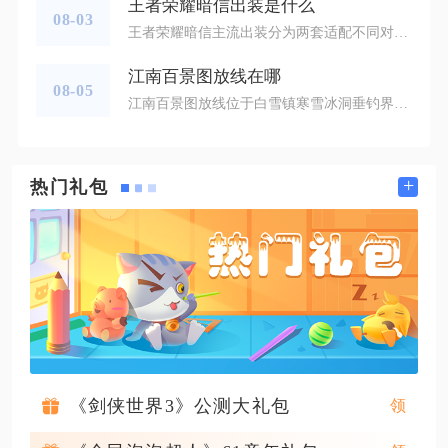
王者荣耀暗信出装是什么
08-03
王者荣耀暗信主流出装分为两套适配不同对局的出装方案，通用对抗路出装顺序为影忍之足、闪电匕首、末世、冰霜冲击、影刃，最后两件根据敌方阵容灵活更换，敌方物理爆发偏高选择不祥征兆，法术伤害较多则补永夜守护，打野暗信可以将鞋子提前更换为疾步之靴，进一步提升带线转线的跑图效率。铭文搭配推荐8宿命、2红月、10狩猎、5鹰眼、5霸者，这套铭文可以兼顾前期坦度、攻速移速与物理穿透，出门选择铁剑出门，能够更快到达二级，在线上换血过程中拥有更好的血量优势，暗信的普攻和二技能剑气都可以触发装备法球
江南百景图放线在哪
08-05
江南百景图放线位于白雪镇寒雪冰洞垂钓界面内，进入冰洞交互面板后就能找到放线操作按钮。不少玩家搜寻许久找不到放线入口，主要是混淆了普通钓鱼台和白雪镇冰钓玩法，普通城市建造的钓鱼亭不存在放线功能，该操作仅限定在白雪镇冰钓场景使用，无法在应天府、苏州府、杭州府等主城地图触发。想要解锁放线功能，需要先在白雪镇营造界面的限定分类建造寒雪冰洞，缺少这座建筑会直接看不到垂钓交互面板，自然无法进行放线操作。抵达白雪镇地图，驱散区域迷雾找到已经建造完成的寒雪冰洞，点击建筑打开垂钓页面，界面中部
+
热门礼包
《剑侠世界3》公测大礼包