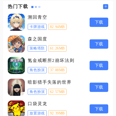
+
热门下载
溯回青空
下载
卡牌游戏
82.94MB
森之国度
下载
策略塔防
61.26MB
氪金戒断所2崩坏法则
下载
角色扮演
37.88MB
暗影猎手失落的世界
下载
角色扮演
62.57MB
口袋灵龙
下载
放置游戏
92.39MB