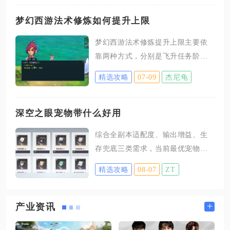
后即可正常访问该分类。打开游戏
主界面，点击屏幕右侧图鉴样式的
梦幻西游法术修炼如何提升上限
功能按钮，在弹出菜单选择成就选
梦幻西游法术修炼提升上限主要依
项，成就页面顶部会划分多个成就
靠两种方式，分别是飞升任务阶段
大类，索拉漫行板块固定归类于索
一次性降修提上限，以及飞升完成
拉的大地·瑝珑分区，点击对应标签
精选攻略
07-09
杰尼龟
后在帮派药房逐级降修提升上限，
就能查看该分类下全部探索、任
法术修炼初始未飞升状态上限固定
务、隐藏成就，所有索拉漫行相关
为20级，完成飞升之后最高可以解
深空之眼宠物带什么好用
收集进度、解锁条件、对应奖励都
锁25级修炼上限。角色没有完成飞
会完整展示在页面内，是统计全地
综合全副本适配度、输出增益、生
升前，法术修炼最高只能点至20
图探索内容的核心界面。进入索拉
存兜底三类需求，当前最优宠物搭
级，无法继续往上提升等级。想要
漫行板块后，页面会拆分出往日之
配分为三套通用组合，泛用输出队
突破20级上限，优先选择飞升任务
精选攻略
08-07
ZT
音
优先弥之助+弥芙尔+数据记录员，
时降修，飞升前法术修炼等级达到
高难攻坚保命组合选用弥芙尔+弥洁
13级及以上，飞升结算环节可以主
尔+厨师猫猫，速刷循环队固定数据
+
产业资讯
动选择降低法术修炼等级，以此直
记录员+弥之助+厨师猫猫，三套组
接拉高修炼上限。如果飞升前法术