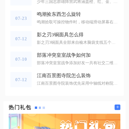
少年三国志群雄阵营武将涵盖橙、红、金、紫金多品质，主流核心武将包含吕布、貂蝉、张角、于吉、左慈、华佗、董卓、袁绍、卢植、公孙瓒、吕玲绮，另有华雄、蔡文姬、祝融等缘分辅助武将可供搭配上阵。群雄武将按照实战定位可划分为四大类别，输出武将里吕布是全阵营公认核心，拥有高额群体爆发与暴击加成，搭配貂蝉解锁合击技能能瞬间压低敌方血线，公孙瓒主打残局收割，技能附带易伤效果，于吉依靠持续毒伤克制高坦前排，张角兼具法术输出与眩晕、减怒双重控制，是平民前期过渡首选。防御坦克以董卓、卢植为主，董卓
鸣潮捡东西怎么旋转
07-23
鸣潮拾取可操控物件时，移动端滑动屏幕右侧区域转动视角，PC端拖动鼠标、手柄推动右摇杆即可自由旋转视角；解谜控物状态下还有单独按键控制物件本身旋转，二者操作需要区分清楚。很多玩家容易混淆视角转动和物体旋转，拾取物品之后无法调整视野，大多是没有分清两套独立操作逻辑。单纯转动镜头观察物品，只需要操作常规视角控制区域，不需要额外触发功能按键。移动端玩家靠近方块、容器、投掷道具这类能够拾取操控的物件，点击交互按键拿起目标后，直接用手指滑动屏幕右侧空白区域，就能全方位旋转镜头，从不同角度
影之刃3铜面具怎么得
07-12
影之刃3铜面具全部来自榆木脑袋支线五个湮灭难度副本的低配材料兑换，每处副本选择普通低阶材料交付NPC木沉即可稳定产出铜面具，不存在野外掉落、商城兑换或副本怪物直接拾取的渠道。该支线解锁后会依次解锁南山古道、红叶山路、白山路、落日隘口、谢园青石甬道五处湮灭副本节点，每一处节点都有两类交付材料，高阶专属材料兑换银面具，基础普通材料兑换铜面具。南山古道节点交付一万铜币而非十万铜币，结算后直接获取铜面具；红叶山路仅提交普通黑石而非二十颗五彩黑石，道具结算奖励固定为铜面具；白山路交付十
部落冲突皇室战争如何加
07-10
部落冲突皇室战争添加好友一共有社交二维码链接、对战记录查找、部落成员添加、玩家标签搜索、SupercellID关联五种主流渠道，熟练运用全部方式就能快速扩充游戏社交人脉，顺畅开启友谊对战、卡组交流、双人组队等联动玩法。游戏主界面找到社交功能入口，进入后选择添加好友选项，页面会自动生成专属邀请二维码与可复制分享链接，把链接转发到社交软件，好友点击跳转即可快速发出好友申请，也能互相扫描二维码完成一键添加，社交列表会实时标注在线好友数量，方便随时发起友谊切磋、观战对局、卡组思路交流
江南百景图寺院怎么装饰
07-12
江南百景图寺院装饰优先采用中轴线对称院落布局，以塔类建筑为视觉核心，搭配成套宗教配套建筑、禅意植被与水景小品，围合分层打造三进式禅院，兼顾庄重氛围感与江南水乡柔和景致，低氪玩家也能依靠基础装饰搭建完整寺院景观。寺院整体规划需先划定规整地块，优先选择临水、靠山或城市边缘开阔区域，避免民居工坊紧邻破坏静谧氛围，中轴线道路统一使用青石板路贯穿山门至主塔，第一进院落以石牌坊、大理石牌坊充当三门山门，牌坊两侧对称摆放成对钟楼、鼓楼，搭配成对石碑亭、花灯架丰富入口层次，缺少稀有建筑时可用
+
热门礼包