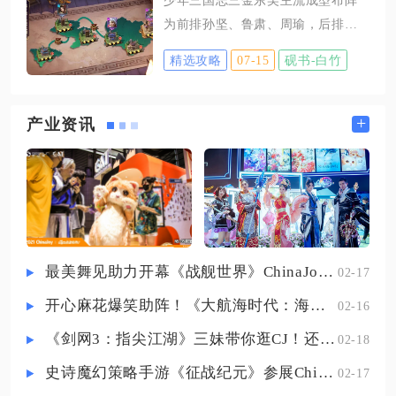
伤刺甲、宗师之力、永夜守护为标
发切换动作。PC端使用键盘数字1、
为前排孙坚、鲁肃、周瑜，后排陆
准，两套搭配兼顾爆发、续航与坦
2、3、4键可对应切换编队从
逊、孙策、孙尚香，这套站位完美
度，适配绝大多数排位、巅峰赛对
精选攻略
07-15
砚书-白竹
契合吴国光环联动、续航反击与爆
局，高分段国服玩家选用占比超六
发输出循环，是三金体系里攻防均
成，容错率与输出上限均衡，避开
衡、容错率极高的标准成型阵容。
+
产业资讯
纯输出身板过脆、纯肉缺乏收割能
前排武将分工有着严格的搭配逻
力的短板。铭文搭配的数值适配逻
辑，孙坚坐镇一号位承担全队承伤
辑贴合铠的核心输出机制，10祸源
与护盾增幅，凭借自身高额减伤与
提供稳定暴击率，配合
反击机制吸收敌方首轮爆发伤害，
同时触发阵营羁绊提升全队生存属
性。鲁肃紧随其后辅助续航，持续
最美舞见助力开幕《战舰世界》ChinaJoy首日精彩碰撞
02-17
回复队伍血量、减免敌方控制效
开心麻花爆笑助阵！《大航海时代：海上霸主》亮相China Joy
02-16
果，稳定队伍血线不被快速击溃，
搭配周瑜叠加灼烧层数，让前排抗
《剑网3：指尖江湖》三妹带你逛CJ！还有惊喜嘉宾现场约定你！
02-18
伤同时不断压低敌方整体血量，三
史诗魔幻策略手游《征战纪元》参展ChinaJoy，SLG与放置融合玩法来袭
02-17
人互