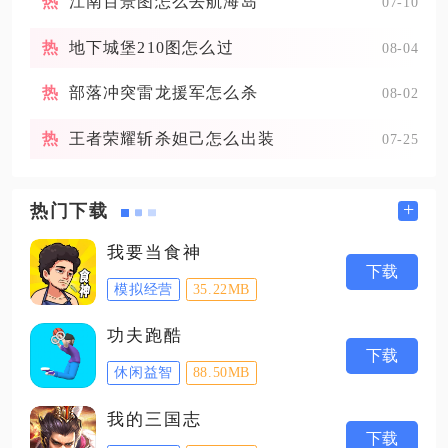
江南百景图怎么去航海岛
07-10
地下城堡210图怎么过
08-04
部落冲突雷龙援军怎么杀
08-02
王者荣耀斩杀妲己怎么出装
07-25
+
热门下载
我要当食神
下载
模拟经营
35.22MB
功夫跑酷
下载
休闲益智
88.50MB
我的三国志
下载