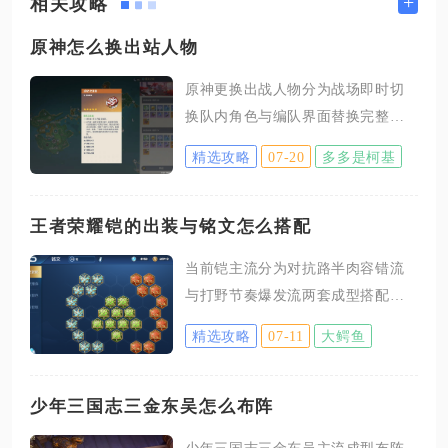
+
相关攻略
原神怎么换出站人物
原神更换出战人物分为战场即时切
换队内角色与编队界面替换完整出
战阵容两种操作，手机、电脑、主
精选攻略
07-20
多多是柯基
机设备均适配对应操作逻辑，前者
仅能切换已编入队伍的四名角色，
后者可更换、新增、调整所有可持
王者荣耀铠的出装与铭文怎么搭配
有角色的出战席位，是日常探索、
当前铠主流分为对抗路半肉容错流
副本战斗调整阵容的核心操作。移
与打野节奏爆发流两套成型搭配，
动端游玩时，战场即时切换出战人
通用铭文采用10祸源、10鹰眼、5狩
物无需打开任何菜单，屏幕右侧会
精选攻略
07-11
大鳄鱼
猎5夺萃，对抗路出装为抵抗之靴、
纵向展示当前队伍四名角色的头
暗影战斧、冰痕之握、宗师之力、
像，直接点击对应头像就能立刻切
碎星锤、纯净苍穹，打野出装以肉
少年三国志三金东吴怎么布阵
换至该角色上场，每次切换存在短
打野刀、抵抗之靴、暗影战斧、反
暂冷却间隔，连续点击无法重复触
少年三国志三金东吴主流成型布阵