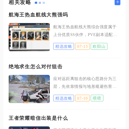
+
相关攻略
航海王热血航线大熊强吗
航海王热血航线大熊综合强度属于
上分优质SS伙伴，PVE副本适配度
极高，竞技场分段位具备明显压制
精选攻略
07-13
欧阳山
力，机制完整、攻防兼备，仅操作
门槛与技能前摇存在短板，整体值
得投入资源培养。大熊核心竞争力
绝地求生怎么对付狙击
来源于独有的四格熊掌能量体系，
应对远距离狙击的核心思路分为三
两套激斗技区分PVP、PVE场景，追
层，先依靠情报与地形规避伤害，
加技能无冷却的设定大幅拉高输出
再利用身法与投掷物打乱敌方狙击
上限，肉球格挡、霸体拍飞等技能
精选攻略
07-10
喂喂
节奏，最后抓住换弹空窗完成反
同时覆盖反打、破霸、远程消耗功
打，三者配合可大幅降低被一击击
能，不管是日常推图、勇者挑战还
倒的概率，这套打法适配所有地图
王者荣耀暗信出装是什么
是中低分段竞技场都能稳定发挥作
远距离架枪场景，不管是山地开阔
用，五星解锁连续小奥义后强度会