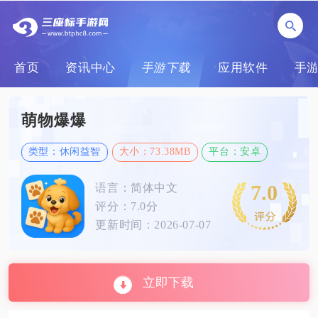
首页
资讯中心
手游下载
应用软件
手
萌物爆爆
类型：休闲益智
大小：73.38MB
平台：安卓
7.0
语言：简体中文
评分：7.0分
更新时间：2026-07-07
立即下载