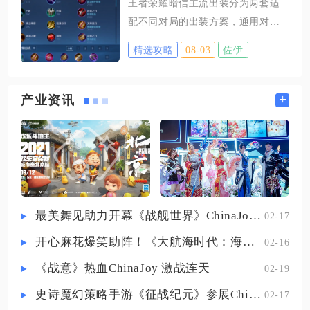
王者荣耀暗信主流出装分为两套适
地带还是麦田平原都能稳定生效。
迎来质的提升，搭配专属徽章还能
配不同对局的出装方案，通用对抗
远距离交火最先要做好情报预判与
获得常驻霸体、小奥义
路出装顺序为影忍之足、闪电匕
掩体规划，常规狙击玩家偏爱高地
精选攻略
08-03
佐伊
首、末世、冰霜冲击、影刃，最后
山脊、独立高楼、远处孤立岩石这
两件根据敌方阵容灵活更换，敌方
类视野无遮挡的点位，行进途中需
物理爆发偏高选择不祥征兆，法术
+
产业资讯
持续扫描视野内高价值架枪区域，
伤害较多则补永夜守护，打野暗信
发现反光镜闪光、远距离枪口火光
可以将鞋子提前更换为疾步之靴，
后立刻锁定威胁方向，不要继续直
进一步提升带线转线的跑图效率。
线暴露身形。转移路线优先串联连
铭文搭配推荐8宿命、2红月、10狩
续
猎、5鹰眼、5霸者，这套铭文可以
兼顾前期坦度、攻速移速与物理穿
最美舞见助力开幕《战舰世界》ChinaJoy首日精彩碰撞
02-17
透，出门选择铁剑出门，能够更快
开心麻花爆笑助阵！《大航海时代：海上霸主》亮相China Joy
02-16
到达二级，在线上换血过程中拥有
更好的血量优势，暗信的普攻和二
《战意》热血ChinaJoy 激战连天
02-19
技能剑气都可以触发装备法球
史诗魔幻策略手游《征战纪元》参展ChinaJoy，SLG与放置融合玩法来袭
02-17