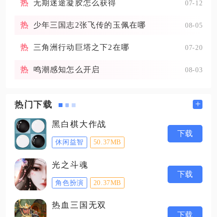
无期迷途凝胶怎么获得
07-12
少年三国志2张飞传的玉佩在哪
08-05
三角洲行动巨塔之下2在哪
07-20
鸣潮感知怎么开启
08-03
+
热门下载
黑白棋大作战
下载
休闲益智
50.37MB
光之斗魂
下载
角色扮演
20.37MB
热血三国无双
下载