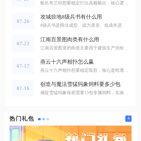
船长布兰特想要稳定打出高额输出，核心逻辑是堆高共鸣效率触发被动攻击加成、全程维持空战输出循环、在全队增伤buff覆盖期间释放强化共鸣技能一日锚，搭配适配火队辅助完成双锚爆发循环，三者缺一不可，养成面板、输出手法、队伍搭配任一环节缺失都会大幅压低整体伤害上限。船长的被动戏中人生会以150%共鸣效率为基准，每超出1%转化12点攻击力，开启共鸣解放后转化比例提升至20点，280%共鸣效率即可吃满全部攻击增益，这也是该角色区别于其他主C的核心养成思路，所有输出操作都要围绕快速攒满回路
攻城掠地8级兵书有什么用
07-26
8级兵书是阵法成型、战力质变、低成本进阶高阶兵书体系的核心过渡道具，既能直接为上阵武将提供高额基础战斗属性，支撑日常推图、国战、跨服对抗，也是熔炼二十四篇、突破9级10级六韬兵书的最优素材，同时金色专属8级兵书还附带独有的战场减伤特效，是全阶段玩家不可替代的关键养成资源。常规六韬8级兵书分为武锋、军略、文伐、兵道、三疑等多个分支，每种兵书在进度拉满后会解锁对应高额双属性加成，武锋8级满进度可叠加1850攻击搭配720强攻，大幅提升武将平砍输出，适配锋矢阵肉搏突击武将；军略8级
江南百景图肉类有什么用
07-22
江南百景图里的肉类主要用于建筑生产供给、客栈待客、珍禽异兽喂养、探险地图物资兑换以及限时活动道具换取，是贯穿游戏中后期非常关键的二级资源，储备数量会直接影响城市建设进度和福利道具领取情况。肉类最基础的用处就是供给城内餐饮建筑进行食材加工，饭馆、八珍馆这类建筑在制作菜肴、特色熟食时，肉类是必不可少的原材料。应天府依靠鱼塘产出肉类，苏州府解锁养鸭场之后稳定获取该资源，把足量的肉类投入生产，制作出菜肴不仅可以完成州府日常任务，还能用来开启部分地块，缓解后期开地资源不足的难题。饭馆还
燕云十六声相扑怎么赢
07-17
燕云十六声相扑想要稳定取胜，核心是吃透招式克制循环，控制扑势资源，观察对手出招习惯，利用回合节奏寻找输出窗口，优先规避盲目蓄势和频繁格挡两大误区。相扑属于回合制博弈玩法，对局上限二十回合，胜负判定以斗志数值为准，率先清空对手斗志，或是回合结束保持更高斗志即可获胜，所有战术安排都要围绕斗志消耗与扑势积攒展开。正式对局初期不建议直接蓄力强攻，优先使用捅手进行试探。捅手不消耗扑势，可以稳定压低对手斗志，同时记录对手偏好选择蓄势、格挡还是主动进攻。招式之间存在固定克制关系，攻击能够打
创造与魔法雪猛犸象饲料要多少包
07-16
捕捉雪猛犸象保底需要13包专属饲料，实操过程中建议备足15包再前往捕捉点位，能完全规避饲料不足导致抓捕失败、目标生物脱战回血的问题，也是长期蹲守世界BOSS玩家总结出的稳妥配比标准。雪猛犸饲料固定配方为玉米饲料包、土豆饲料包搭配大龙虾，三种基础材料放入任意烹饪锅即可批量制作，单份饲料消耗一份玉米饲料包、一份土豆饲料包、一只大龙虾，三种原材料获取难度各有差异，提前批量囤积可以大幅缩短抓捕前的准备周期，避免临时收集材料耽误蹲守刷新点位的时间，不少玩家会提前在家园批量加工饲料，一次
+
热门礼包