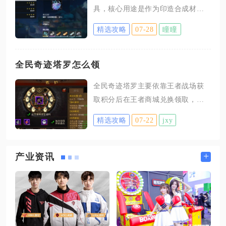
具，核心用途是作为印造合成材
与操作步骤，该收集道具需要通关
料，用来制作锻造四星武器、探音
主线第一章第七幕才能解锁弦歌的
精选攻略
07-28
瞳瞳
零件与传送锚点模块，是前期开荒
交互功能，未推进对应主线时即便
和装备打造的核心基础矿石资源。
背包存有铃铛，靠近NPC也只会触
在印造工作台中，植珀搭配其他矿
全民奇迹塔罗怎么领
发普通闲聊，不会弹出铃铛提交界
物能够合成多种刚需道具，绝大多
面。传送至乘霄山中枢信号塔传送
全民奇迹塔罗主要依靠王者战场获
数装备打造与探索道具都离不开这
点后，往北侧平整草地区域行走，
取积分后在王者商城兑换领取，同
项材料，合理规划消耗可以避免矿
紫色服饰的弦歌会固定在此驻守
时可通过节日活动道具兑换、世界
石囤积或者材料短缺的问题。优先
精选攻略
07-22
jxy
BOSS掉落碎片合成两种补充方式拿
消耗植珀的项目是锻造四星自选武
到各类塔罗卡牌，系统需要角色达
器，每一把锻造武器都需要大量植
成指定转生等级完成主线任务后才
+
产业资讯
珀搭配红针晶、周本掉落素材共同
会正式解锁，未开启系统的角色无
印造，像莳植机麋、矿岩机麋这类
法执行塔罗领取与激活操作。角色
契合角色套装效果的锻造装备，成
解锁塔罗图鉴入口之后，每日优先
型阶段会持续消耗植珀。培养多队
参与跨服王者战场玩法，对战结束
输出
会根据最终排名发放对应数量的王