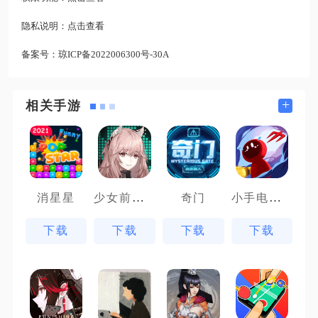
隐私说明：
点击查看
备案号：
琼ICP备2022006300号-30A
+
相关手游
少女前线云图计划先锋服
小手电大派对
消星星
奇门
下载
下载
下载
下载