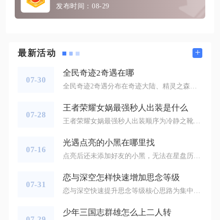
发布时间：08-29
+
最新活动
全民奇迹2奇遇在哪
07-30
全民奇迹2奇遇分布在奇迹大陆、精灵之森、冰封峡谷、亚特兰蒂斯、埋骨沙漠、卡特鲁废墟、天使之城七大核心地图，分为NPC对话触发、场景道具交互、特定动作触发三类，全部奇遇都有转生等级门槛，未达到对应转职等级无法激活对应点位。常规奇遇集中在地图边角、墓园、海岸、废墟高台、桥洞、雕像群这类自动寻路不会抵达的隐蔽区域，部分奇遇存在线路刷新机制，单次抵达未发现交互目标时切换线路即可刷新可触发物件，是快速找齐全部奇遇的核心思路。奇迹大陆的奇遇点位集中在右上角墓园，1转100级可解锁缜密头脑
王者荣耀女娲最强秒人出装是什么
07-28
王者荣耀女娲最强秒人出装顺序为冷静之靴、回响之杖、博学者之怒、虚无法杖、辉月、贤者之书，搭配铭文十梦魇、十心眼、十狩猎，这套核爆流组合能在短时间内打满法术爆发，满血无魔抗脆皮可被一套技能直接清空血量，也是高分段国服玩家通用的秒人配置。整套出装兼顾冷却缩减、法术穿透与高额法强，没有多余功能性装备堆砌，每一件都服务于瞬间爆发输出，冷静之靴缩短大招冷却，让远程收割的频率大幅提升，回响之杖的范围爆炸补足小技能分段伤害，博学者之怒直接放大整体法强加成，虚无法杖应对敌方魔女斗篷等魔抗装备
光遇点亮的小黑在哪里找
07-16
点亮后还未添加好友的小黑，无法在星盘历史记录里直接回溯查找，想要再次偶遇这类玩家，只能在高频人流地图蹲守，或是依靠留言道具留下相遇线索，临时点亮的陌生人不会保存在游戏社交记录当中。天空王国里没有相遇访客列表，只要双方没有递交蜡烛建立好友关系，离开当前房间后，这条相遇记录就会彻底清零，没有内置入口可以翻看之前点亮过的所有路人，这也是多数玩家失联后很难找回陌生小黑的核心原因。想要抓住再次碰面的机会，优先选择全服玩家集中扎堆的场景，云野大厅、雨林入口、霞谷竞技场以及暮土大厅是全图人
恋与深空怎样快速增加思念等级
07-31
恋与深空快速提升思念等级核心思路为集中消耗心愿之瓶、拉满日常互动收益、定向刷取材料副本、合理利用商店兑换与限时活动资源，按这套流程操作可大幅缩短单张思念满级周期，避免资源分散拖慢升级进度。想要高效提升思念等级，首要核心道具是心愿之瓶，该道具是思念升级的直接经验来源，分为普通、稀有、珍贵三种品级，品级越高单瓶提供的思念经验数值差距明显，多数玩家容易出现随意消耗高品级瓶子的误区，正确分配方式是所有珍贵心愿之瓶全部留给主力五星思念，普通瓶子用于过渡四星、三星卡牌临时升级，日常渠道产
少年三国志群雄怎么上二人转
07-29