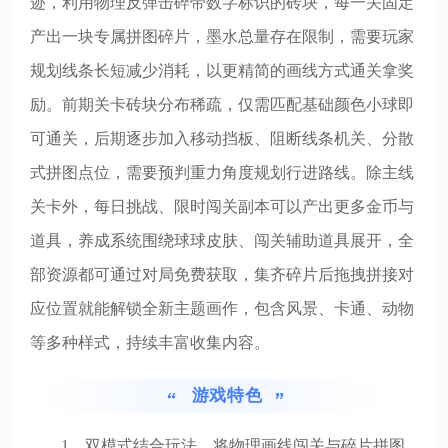
迹，利用物理反弹击碎带数字标识的砖块，每一关固定
产出一块专属拼图碎片，墨水总量存在限制，需要玩家
规划线条长短减少消耗，以更精简的画线方式通关拿奖
励。前期关卡砖块分布稀疏，仅需匹配基础颜色小球即
可通关，后期逐步加入移动挡板、阻断线条机关、分散
式拼图点位，需要预判重力角度规划行进路线。除主线
关卡外，每日挑战、限时闯关副本可以产出更多金币与
道具，养成系统围绕球球皮肤、闯关辅助道具展开，全
部资源都可通过对局免费获取，集齐碎片后拖拽拼接对
应位置就能解锁全新主题画作，包含风景、卡通、动物
等多种样式，持续丰富收集内容。
游戏特色
1、双模式结合玩法，将物理画线闯关与碎片拼图