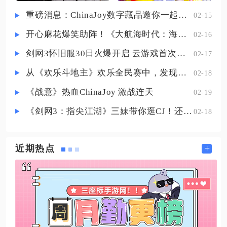
者点数，点数是兑换塔罗牌的核心
重磅消息：ChinaJoy数字藏品邀你一起评选
02-15
货币，战场内完成击杀助攻、占领
开心麻花爆笑助阵！《大航海时代：海上霸主》亮相China Joy
02-16
据点等额外目标还能获得额外点数
奖励，积攒足够点数后打开活动面
剑网3怀旧服30日火爆开启 云游戏首次亮相CJ打造舒适畅玩体验
02-17
板中的王者商城，商城内会刷
从《欢乐斗地主》欢乐全民赛中，发现拓盘全民电竞的新蓝海
02-18
《战意》热血ChinaJoy 激战连天
02-19
《剑网3：指尖江湖》三妹带你逛CJ！还有惊喜嘉宾现场约定你！
02-18
+
近期热点