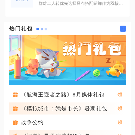
群雄二人转优先选择吕布搭配貂蝉作为双核主力，其余上阵武将仅保留光环辅助，所有养成资源集中供给两名核心武将，逐步清理多余上阵单位完成转型。二人转的核心逻辑是放弃多核均衡培养，利用集中养成带来的属性压制实现越战，吕布承担主要群体爆发伤害，貂蝉依靠合击、沉默控制与生存增益保护吕布，搭配袁绍、左慈、华佗三名光环挂件过渡，后续逐步下掉辅助武将，最终只维持双核心常驻上阵。转型阶段需要做好循序渐进的资源规划，不要一次性直接下掉多名武将造成战力断层。前期正常上阵五人阵容，所有突破石、宝物资源
+
热门礼包
《航海王强者之路》8月媒体礼包
《模拟城市：我是市长》暑期礼包
战争公约