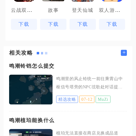
云战双帕弥什
双人游戏场
故事
登天仙城
下载
下载
下载
下载
+
相关攻略
鸣潮铃铛怎么提交
鸣潮里的风止铃统一前往乘霄山中
枢信号塔旁的NPC弦歌处对话提
交，集齐对应数量铃铛即可兑换各
精选攻略
07-12
MuZi
类养成资源，钟灵子任务铃铛则交
给今州城NPC蔻蔻完成任务交付，
两类铃铛提交点位、操作流程完全
鸣潮植珀能换什么
区分开，不会出现交互混淆的情
植珀无法直接在商店兑换成品道
况。先说明风止铃的完整提交前置