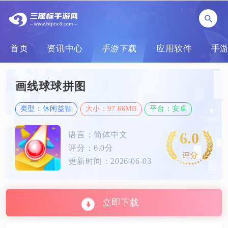
首页
资讯中心
手游下载
应用软件
手
画线球球拼图
类型：休闲益智
大小：97.66MB
平台：安卓
6.0
语言：简体中文
评分：6.0分
更新时间：2026-06-03
立即下载