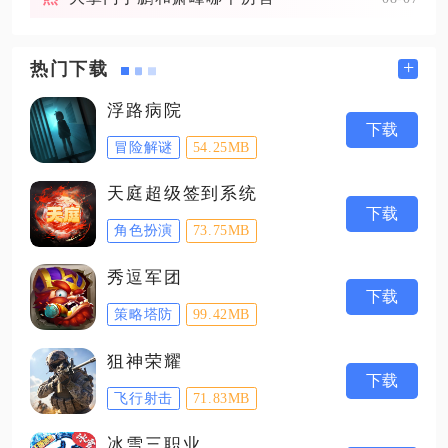
+
热门下载
浮路病院
下载
冒险解谜
54.25MB
天庭超级签到系统
下载
角色扮演
73.75MB
秀逗军团
下载
策略塔防
99.42MB
狙神荣耀
下载
飞行射击
71.83MB
冰雪三职业