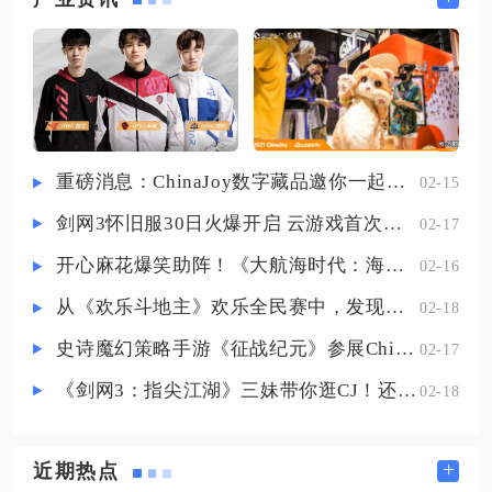
农场主晋升任务，若跳过该流程，
级队伍即可无伤拿下战斗，击败双
后续所有种植、养殖、订单产生的
狼后直接获取任务道具去活草，顺
经验都会无法计入等级进度，直接
利推进瘟疫村净化支线任务。活草
卡在升级流程。完成晋升
双狼的核心战斗机制为两只幻境之
巨狼均为单体物理攻击，每一击附
带高额流血持续伤害，全部攻击只
重磅消息：ChinaJoy数字藏品邀你一起评选
02-15
会锁定嘲讽目标，不会随机攻击后
剑网3怀旧服30日火爆开启 云游戏首次亮相CJ打造舒适畅玩体验
02-17
排治疗角色，单只巨狼单次裸伤接
近千点，双狼同步攻击下若无减伤
开心麻花爆笑助阵！《大航海时代：海上霸主》亮相China Joy
02-16
手段极易瞬间压垮队伍血线，这也
从《欢乐斗地主》欢乐全民赛中，发现拓盘全民电竞的新蓝海
02-18
史诗魔幻策略手游《征战纪元》参展ChinaJoy，SLG与放置融合玩法来袭
02-17
《剑网3：指尖江湖》三妹带你逛CJ！还有惊喜嘉宾现场约定你！
02-18
+
近期热点