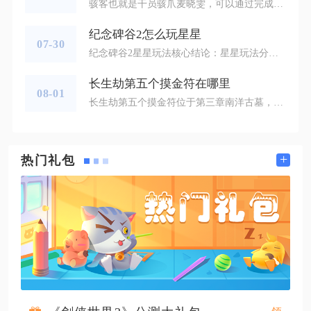
骇客也就是干员骇爪麦晓雯，可以通过完成招募任务免费解锁，或是消耗GTI点券直接购买获取。进入干员招募页面开启骇爪的专属任务后，系统会给出三项任务，玩家只需要从中任选两项完成，就能直接永久解锁这名侦察型干员，点券购买的方式更为直接，前往商城的干员分类页面，消耗五百GTI点券即可立刻入手，不用耗费大量时间刷任务，适合追求快速拿到角色的人群。选择任务解锁时，最优组合为累计完成三十场对局，加上在危险行动模式击倒一百五十名敌人，这套搭配整体耗时最少，对局场次有着特殊的结算规则，普通对局
纪念碑谷2怎么玩星星
07-30
纪念碑谷2星星玩法核心结论：星星玩法分为定点收集、双指绘制星光图案、双人联动聚星三类，全关卡无固定绘制标准答案，把控双指触控节奏、依托建筑机关站位、遵循对称绘制逻辑，即可完成全部星星互动通关，该玩法集中分布在第二章、第三章、第九章、第十四章四大核心关卡。纪念碑谷2星星玩法依托专属星台机关触发，游戏内分为两类星台载体，第一类为中心开孔巨型星台，分布在前中期关卡玄关、学堂场景，操控萝尔或女儿走到星台平台站位后，角色会自动取出帽子吸纳孔洞溢出的星光，无需手动触控，只需调整建筑旋转角
长生劫第五个摸金符在哪里
08-01
长生劫第五个摸金符位于第三章南洋古墓，完成主线剧情与南阳刘氏的完整对话后即可直接获取。想要顺利拿到这枚摸金符，需要先完成前两张地图全部主线剧情，集齐前四枚摸金符作为基础前置，第一枚为主角吕烽初始自带，第二枚在淇河大墓主线解锁胖子入队时获得，第三枚通过第一章密室开门古印触发郭解剧情掉落，第四枚推进第二章迷宫幻境，与潘雄相遇入队后自动领取，缺少任意一枚都会卡住第三章刘氏的对话触发窗口。推进第二章时要注意，击败烛九阴、走完迷宫区域后跟随小哥指引直行穿过幻境，不要绕行岔路触发额外支线
+
热门礼包