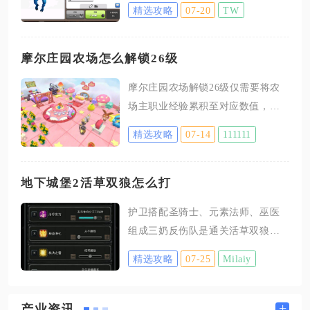
消耗暗黑重油在暗黑重油训练营中
精选攻略
07-20
TW
训练获得，同时还能通过部落援
军、限时活动两种方式额外获取该
兵种。想要正式解锁野猪骑士，大
摩尔庄园农场怎么解锁26级
本营必须提升至7级，之后建造暗黑
摩尔庄园农场解锁26级仅需要将农
重油训练营，并将这座建筑升级到2
场主职业经验累积至对应数值，等
级，解锁之后兵种图标就会出现在
级达标后自动解锁绵羊饲养权限与
训练列表当中，未达到建筑等级
精选攻略
07-14
111111
更多可开垦农田，核心阻碍大多是
时，训练营界面不会显示小猪的训
20级未完成梅森的晋升任务导致经
练选项，即便拥有充足资源也无法
验停止增长。想要稳定冲到26级，
地下城堡2活草双狼怎么打
生产。野猪骑士属于暗黑兵种，每
需要优先处理职业晋升、订单任
次训练都会消耗固定数量的暗黑重
护卫搭配圣骑士、元素法师、巫医
务、规划作物种植三类核心经验渠
油，训练完成后会存放在兵营空位
组成三奶反伤队是通关活草双狼的
道，同时搭配采集、畜牧、钓鱼补
里，出战时可以编入部队阵容，该
最优稳定方案，全程依靠护卫嘲讽
充剩余经验缺口，避免浪费每日经
精选攻略
07-25
Milaiy
兵
反伤消耗两只幻境巨狼，无高额输
验获取上限。抵达20级时必须前往
出角色也能稳定通关，集齐对应装
开心农场找到NPC梅森领取并完成
备并把控嘲讽释放节奏，四星四十
+
产业资讯