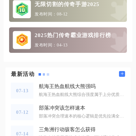
无限切割的传奇手游2025
发布时间：08-12
2025热门传奇霸业游戏排行榜
发布时间：04-13
+
最新活动
航海王热血航线大熊强吗
07-13
航海王热血航线大熊综合强度属于上分优质SS伙伴，PVE副本适配度极高，竞技场分段位具备明显压制力，机制完整、攻防兼备，仅操作门槛与技能前摇存在短板，整体值得投入资源培养。大熊核心竞争力来源于独有的四格熊掌能量体系，两套激斗技区分PVP、PVE场景，追加技能无冷却的设定大幅拉高输出上限，肉球格挡、霸体拍飞等技能同时覆盖反打、破霸、远程消耗功能，不管是日常推图、勇者挑战还是中低分段竞技场都能稳定发挥作用，五星解锁连续小奥义后强度会迎来质的提升，搭配专属徽章还能获得常驻霸体、小奥义
部落冲突该怎样速本
07-12
部落冲突合理速本的核心逻辑是优先拉满全部进攻体系与资源存储建筑，防御、城墙、普通采集器全程搁置，集中工人资源不间断冲击大本营，优先冲到11本解锁超级哥布林完成资源循环，再逐步补齐基础发育，全程遵循攻大于储大于防的升级顺序，避开盲目升本、均衡升级建筑的常见误区。速本开局阶段要先完成基础功能性建筑搭建，1至3本优先造满金库、圣水瓶、暗黑重油储存罐并持续升满，避免掠夺资源后爆仓卡升本进度，同步建造实验室、兵营、法术工厂与部落城堡，第一时间加入活跃部落领取高阶援军，低本阶段实验室只升
三角洲行动骇客怎么获得
07-14