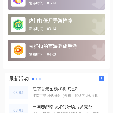
发布时间：01-14
热门打僵尸手游推荐
发布时间：03-14
带折扣的西游养成手游
发布时间：04-03
+
最新活动
江南百景图杨柳树怎么种
08-05
江南百景图杨柳树（柳树）解锁等级达到6级后，在营造司装饰栏目内选取，消耗铜钱即可直接放置种植，不需要额外树苗，放置在平整空地就能完成栽种。玩家先要提升城市等级，等级达标解锁营造司内的杨柳树装饰条目，打开营造面板切换至装饰分类，向下滑动找到杨柳树图标，点击之后画面会出现树木预览，选定合适位置确认摆放，整棵杨柳树就会直接栽种完成，建造过程无需等待，即时成型。杨柳树属于通用装饰，应天府、苏州府、杭州府等各大城池都能够种植，不存在城池限制。杨柳树种植存在摆放规则，不能直接叠放在道路、
三国志战略版如何研读后发先至
08-03