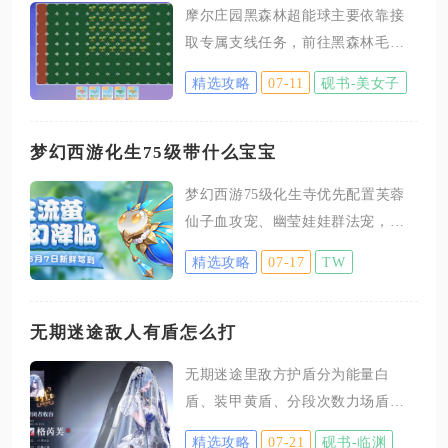
摩尔庄园黑森林超能球主要依靠接
取专属支线任务，前往黑森林毛毛
头部落与超级精灵对话领取，同时
精选攻略
07-11
砚书-美女子
每日挑战红龙BOSS、完成配套活动
任务也能稳定补充超能球库存，全
部获取渠道集中在黑森林红龙对战
梦幻西游化生75级带什么宝宝
玩法体系内，掌握点位与任务流程
梦幻西游75级化生寺优先配置芙蓉
就能稳定批量收集道具，满足讨伐
仙子血攻宠、幽莹娃娃群法宠，再
红龙、兑换限定家具道具的消耗需
搭配一只幽冥书生卡速血宠，兼顾
求。想要拿到初始超能球，先要在
精选攻略
07-17
TW
日常任务与难度副本，完美适配辅
任务面板找到标注“前往毛毛头部
助门派的作战节奏。化生寺自身缺
落，获取超能球”的支线条目，点击
少输出能力，宝宝既要保证持续作
无期迷途敌人有盾怎么打
任务指引会自动开启黑森林地图传
战能力，又要兼顾救场容错，75级
送，无需手动解锁地图点位。进入
无期迷途里敌方护盾分为能量白
解锁的召唤兽刚好可以填补输出与
黑森林后定位毛毛头部落区域，朝
盾、装甲黄盾、分段次数力场盾三
辅助两个缺口，不用继续使用65级
着地图左上角两根巨型图腾
类，对应专属破盾逻辑，分清护盾
的过渡胚子，养成成本可控，资质
精选攻略
07-21
砚书-临渊