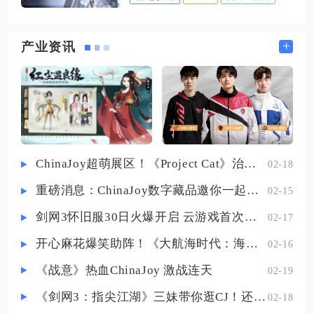
类型搭配对应输出角色、把控技能
成长足够支撑到89级不用频繁更
释放节奏，就能稳定快速破除护
换。芙蓉仙子作为75级主流攻宠，
盾，规避高额减伤与BOSS致命大
+
产业资讯
天生自带高级再生、高级飞行与高
招，是通关高难主线、破碎防线与
级幸运，不需要花费大量银币洗资
公会战的核心思路。白色能量盾是
质，攻击资质达到1400、成长高于
前期最常见的护盾，本质等同于额
1.24就可以投入
外独立血条，所有伤害均可削减护
盾数值，射击类普攻还能造成双倍
破盾伤害，技能法术伤害效率仅为
ChinaJoy超萌展区！《Project Cat》治愈猫咪吸引一众铲屎官
02-18
射击的一半，应对这类护盾优先选
重磅消息：ChinaJoy数字藏品邀你一起评选
02-15
用诺克斯、娜恰等高频普攻输出角
色，依靠持续射击快速清空盾条，
剑网3怀旧服30日火爆开启 云游戏首次亮相CJ打造舒适畅玩体验
02-17
队伍搭配恩菲尔、嗷呜等增伤辅助
开心麻花爆笑助阵！《大航海时代：海上霸主》亮相China Joy
02-16
进
《战意》热血ChinaJoy 激战连天
02-19
《剑网3：指尖江湖》三妹带你逛CJ！还有惊喜嘉宾现场约定你！
02-18