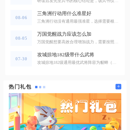
研读后发先至兵书的核心结论是，该兵书仅适配携带任意准备类战法的低速武将，依靠稳定先攻状态规避控制打断、提前打出战法收益，是虚实兵书体系中容错率最高、泛用性最强的核心节点，速度面板越劣势、携带准备战法数量越多，实战价值越突出，高速武将携带反而会稀释整体作战收益。想要吃透后发先至的底层逻辑，首先要理清完整触发流程与判定边界，兵书生效条件不存在概率限制，只要武将在本回合完成任意准备战法的释放动作，下一回合开局直接获得持续一回合的先攻buff，先攻状态会让武将跳过敌方全体行动阶段优先
三角洲行动用什么准星好
08-06
三角洲行动没有通用最强准星，选择需要根据交战距离、枪械类型、作战风格搭配，突击玩家优先全景红点与空心十字腰射准星，远程架点适合带中心点十字样式，追求均衡手感可以选择全息瞄具搭配细小点状准星。准星分为两类，一类是枪械搭载瞄准镜自带镜内准星，另一类是全局腰射准星，两者需要分开调整，不少玩家只关注倍镜，忽略腰射准星参数，导致近距离遭遇战频繁丢失目标，想要稳定提升命中率，两套准星配置都需要优化完善。主打冲锋突击、经常巷战贴脸作战，使用突击步枪、冲锋枪时，优先选择全景红点瞄准镜，这款瞄
万国觉醒战力应该怎么加
08-05
万国觉醒想要高效合理增加战力，需要按照建筑优先级、科技研究顺序、统帅天赋技能分配、兵种养成四个维度集中投放资源，拒绝平均分配资源堆砌虚高战力，分阶段规划投入才能让战力提升兼具数值增长与实战作用，避免出现战力很高却在野战、集结对抗中落败的情况。在建筑升级带来的战力提升环节，全程以市政厅作为第一优先级目标推进升级，市政厅等级决定高阶兵种、更多训练队列、高级学院建筑的解锁权限，每次升级都会直接提升基础战力与部队带兵上限，市政厅升级过程中同步跟进学院、兵营、靶场、马厩与医院的等级，高
攻城掠地182级带什么武将
07-30
攻城掠地182级通用最优武将阵容为貂蝉（副将孟获）、曹操、赵云、夏侯惇（副将魏延），这套四将组合适配副本推图、国战攻城、武斗赛事全场景，是当前主流玩家通关182级司马懿副本的固定搭配，低珍宝、低神兵账号也能依靠该组合降低通关门槛，资源充足后可替换为关羽、周瑜组成五将顶配阵容，兼顾生存、战法限制、持续输出三大核心需求。貂蝉作为首发核心，穿戴真驱虎套装，副将绑定孟获，进场第一时间手动释放战法，核心作用是勾引敌方前四波部将的群体战法，规避大范围混乱伤害，孟获自带撞排机制，能在貂蝉残
+
热门礼包