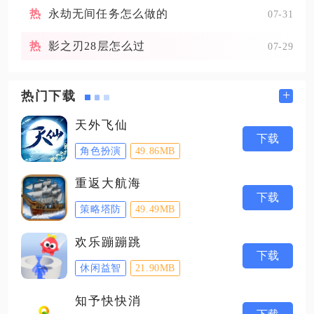
永劫无间任务怎么做的
07-31
影之刃28层怎么过
07-29
+
热门下载
天外飞仙
下载
角色扮演
49.86MB
重返大航海
下载
策略塔防
49.49MB
欢乐蹦蹦跳
下载
休闲益智
21.90MB
知予快快消