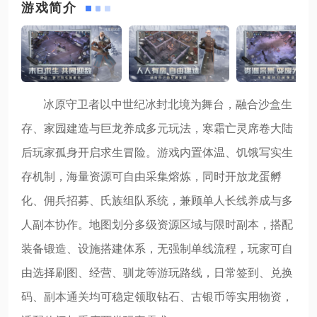
游戏简介
冰原守卫者以中世纪冰封北境为舞台，融合沙盒生
存、家园建造与巨龙养成多元玩法，寒霜亡灵席卷大陆
后玩家孤身开启求生冒险。游戏内置体温、饥饿写实生
存机制，海量资源可自由采集熔炼，同时开放龙蛋孵
化、佣兵招募、氏族组队系统，兼顾单人长线养成与多
人副本协作。地图划分多级资源区域与限时副本，搭配
装备锻造、设施搭建体系，无强制单线流程，玩家可自
由选择刷图、经营、驯龙等游玩路线，日常签到、兑换
码、副本通关均可稳定领取钻石、古银币等实用物资，