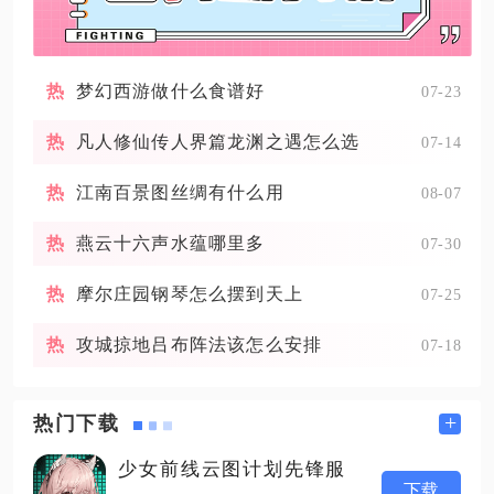
梦幻西游做什么食谱好
07-23
凡人修仙传人界篇龙渊之遇怎么选
07-14
江南百景图丝绸有什么用
08-07
燕云十六声水蕴哪里多
07-30
摩尔庄园钢琴怎么摆到天上
07-25
攻城掠地吕布阵法该怎么安排
07-18
+
热门下载
少女前线云图计划先锋服
下载