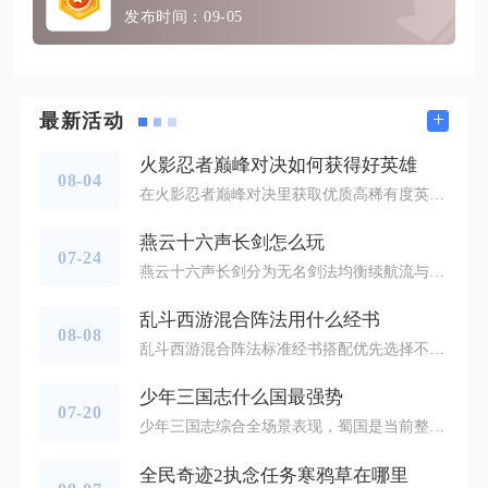
发布时间：09-05
+
最新活动
火影忍者巅峰对决如何获得好英雄
08-04
在火影忍者巅峰对决里获取优质高稀有度英雄，核心思路是均衡运营赛事活动、稳定囤资源抽高招、盘活各类商店碎片渠道，零氪、微氪都能稳步集齐强力忍者，并非只能依靠大额充值抽卡。巅峰对决作为每月固定开启的战区赛事，是平民稳定拿到S级英雄碎片的核心渠道，也是低成本获取顶尖英雄的关键突破口，配合日常资源积累与商店兑换，能持续补齐阵容缺口，避免盲目消耗资源导致长期拿不到核心角色。每月一轮的巅峰对决分为本服预选、本服决赛、跨服战区决赛三个阶段，即便战力排名靠后无法打进32强参赛，全程参与预约、
燕云十六声长剑怎么玩
07-24
燕云十六声长剑分为无名剑法均衡续航流与积矩九剑流血爆发流两套核心玩法，两套武学依托蓄力剑气为输出根基，搭配对应套装、心法与切武器循环即可兼顾副本开荒、首领竞速与论剑对抗，熟练掌握蓄力衔接、护盾循环、流血叠加三套底层逻辑就能发挥长剑全部战力。长剑两套武学定位区分清晰，无名剑法侧重稳扎稳打的持续输出与自保护盾，适配新手开荒、单人探索与长时间持久战，积矩九剑依靠多层流血堆叠高额会意爆发，适合组队打首领、速刷秘境与玩家对战，两套流派操作框架一致，仅在心法、装备词条与副武器搭配上存在差
乱斗西游混合阵法用什么经书
08-08
乱斗西游混合阵法标准经书搭配优先选择不动、罗汉、法华、金刚、虚无，剩余空位根据阵容续航与对战环境补充净土或者婆娑，这套组合适配物法混搭、前排肉盾搭配双系输出的混合阵法，兼顾输出增益、双系防御与保命能力，是排行榜、封神路、闯关推图通用的成熟搭配。混合阵法最大特点是队伍同时存在物理输出、法术输出英雄，部分阵容还搭配前排承伤坦克，单一偏向物理或者法术的经书会出现属性浪费，罗汉与法华必须同时携带，罗汉提升全体物理强度，法华强化法术强度，能够让队内两类输出英雄同步吃到属性加成。金刚增加
少年三国志什么国最强势
07-20
少年三国志综合全场景表现，蜀国是当前整体最具强势度的国家，无论零氪微氪平民养成，还是高投入顶配对战，都能保持稳定强势发挥，覆盖竞技场PVP对抗、主线副本推图、秘境闯关、名将试炼等绝大多数核心玩法，适配跨度远超魏国、吴国、群雄三大阵营，属于通用性拉满的全能强势阵营。蜀国强势的核心根基在于攻防一体的体系架构，核心武将获取渠道广泛，关羽、赵云、刘备、诸葛亮等关键角色可通过日常副本、军团商店、限时活动稳定兑换抽取，无需重度氪金就能逐步凑齐完整国家队羁绊，五虎上将联动效果能够同步放大全
全民奇迹2执念任务寒鸦草在哪里