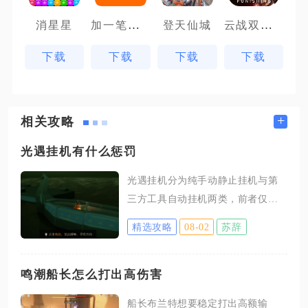
加一笔变新字
云战双帕弥什
消星星
登天仙城
下载
下载
下载
下载
+
相关攻略
光遇挂机有什么惩罚
光遇挂机分为纯手动静止挂机与第
三方工具自动挂机两类，前者仅会
触发游戏内置收益限制，后者会触
精选攻略
08-02
苏辞
发多层阶梯式账号处罚，包含资源
清空、短期封禁、永久封号以及关
联账号连带追责，不同挂机行为对
鸣潮船长怎么打出高伤害
应的惩罚力度差距极大，多数玩家
船长布兰特想要稳定打出高额输