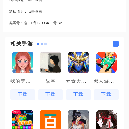
隐私说明：
点击查看
备案号：
渝ICP备17003617号-3A
+
相关手游
我的梦幻城堡
元素大天使
双人游戏场
故事
下载
下载
下载
下载