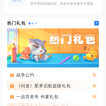
08-07
首先理清关键信息，执念任务本身并不需要寻找寒鸦草，寒鸦草属于奇遇炼金与魔法的任务道具，刷新点位位于冰封峡谷地图坐标（409，398）冰湖岸边，不少玩家容易将两个冰封峡谷奇遇任务相互混淆，导致跑图反复寻找。很多玩家在接取执念任务后，按照网上混杂的攻略搜寻寒鸦草，白白耗费大量时间，核心原因是两个奇遇同在冰封峡谷地图开启，区域重叠，信息常常被整合在一起，出现任务道具混淆的问题。想要顺利找到寒鸦草，可以先传送至冰封峡谷湖畔村落，找到NPC塞尔维斯接取炼金与魔法奇遇任务，沿着村落外侧小
+
热门礼包
战争公约
《问道》星界启航超级礼包
一品官老爷 仲夏礼包