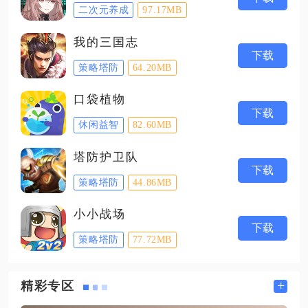
二次元养成
97.17MB
我的三国志
下载
策略塔防
64.20MB
口袋植物
下载
休闲益智
82.60MB
塔防护卫队
下载
策略塔防
44.86MB
小小战场
下载
策略塔防
77.72MB
+
精彩专区