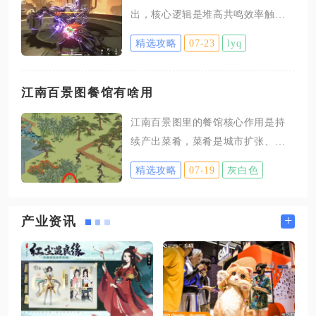
容易混淆两种挂机的判定边界，误
出，核心逻辑是堆高共鸣效率触发
踩违规红线造成账号损失。仅依靠
被动攻击加成、全程维持空战输出
自身设备手动静止挂机，不借助任
精选攻略
07-23
lyq
循环、在全队增伤buff覆盖期间释放
何外部脚本、虚拟机、云托管工具
强化共鸣技能一日锚，搭配适配火
时，系统只会启动内置AFK休眠机
队辅助完成双锚爆发循环，三者缺
江南百景图餐馆有啥用
制，属于无账号风险的轻度限制惩
一不可，养成面板、输出手法、队
罚。角色连续两分钟无任何操作便
江南百景图里的餐馆核心作用是持
伍搭配任一环节缺失都会大幅压低
会头顶睡眠标识，普通地图内自然
续产出菜肴，菜肴是城市扩张、工
整体伤害上限。船长的被动戏中人
散落的烛火将完全停止收取，只
业生产、完成各类任务的刚需资
生会以150%共鸣效率为基准，每超
精选攻略
07-19
灰白色
源，同时还能产出铜钱、提升城镇
出1%转化12点攻击力，开启共鸣解
繁荣度，搭配雕像与专属居民可大
放后转化比例提升至20点，280%共
幅拉高整体资源产出效率。餐馆作
+
产业资讯
鸣效率即可吃满全部攻击增益，这
为基础生产建筑，解锁门槛较低，
也是该角色区别于其他主C的核心养
城镇达到指定等级即可花费铜钱与
成思路，所有输出操作都要围绕快
蔬菜完成建造，建造完成后依靠农
速攒满回路
田产出的蔬菜作为原材料，分四个
档位制作不同数量的菜肴，档位等