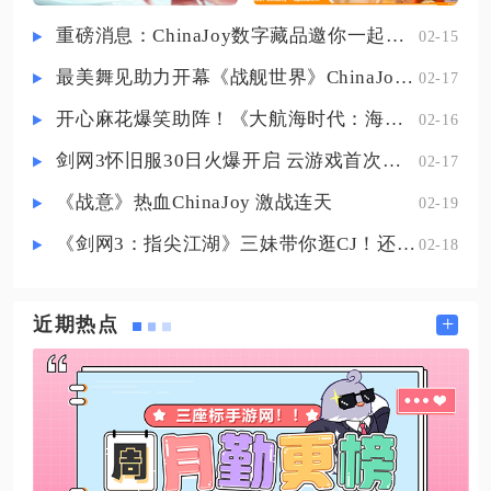
级越高单次产出越多、耗时越长。
重磅消息：ChinaJoy数字藏品邀你一起评选
02-15
初级档位适合在线短时操作，十几
最美舞见助力开幕《战舰世界》ChinaJoy首日精彩碰撞
02-17
分钟就能收取少量菜肴，适合零散
上线时循环生产；高等级档位耗时
开心麻花爆笑助阵！《大航海时代：海上霸主》亮相China Joy
02-16
两小时以上，适配离线挂机流程，
剑网3怀旧服30日火爆开启 云游戏首次亮相CJ打造舒适畅玩体验
02-17
下
《战意》热血ChinaJoy 激战连天
02-19
《剑网3：指尖江湖》三妹带你逛CJ！还有惊喜嘉宾现场约定你！
02-18
+
近期热点