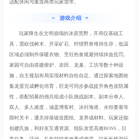
适配休闲与重度两类玩家需求。
游戏介绍
玩家降生在文明崩塌的冰原荒野，开局仅基础工
具，需砍伐树木、开采矿石、狩猎野兽维持生存，低温
区域必须制作保暖衣物、烹饪热食规避持续掉血惩罚。
家园可自由搭建熔炉、农田、龙巢、工坊等数十种设
施，自主规划布局实现材料自给自足。通过探索地图收
集龙蛋完成孵化培育，巨龙可同步参战提升角色攻防属
性，搭配招募的佣兵组成小队挑战副本。副本分单人、
双人、多人难度，涵盖博客村、冰封海港、永恒要塞等
限时关卡，通关掉落锻造图纸、龙养成材料。玩家还能
创建氏族，和好友互通资源、组队攻坚高难BOSS，日
常任务、活动、礼包持续发放养成资源，拉长长线游玩